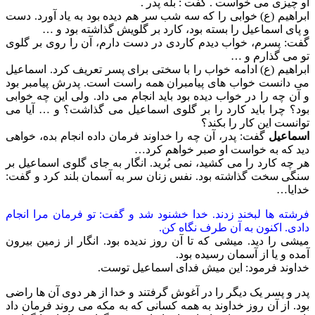
او چیزی می خواست . گفت : بله پدر .
ابراهیم (ع) خوابی را که سه شب سر هم دیده بود به یاد آورد. دست
و پای اسماعیل را بسته بود، کارد بر گلویش گذاشته بود و …
گفت: پسرم، خواب دیدم کاردی در دست دارم، آن را روی بر گلوی
تو می گذارم و …
ابراهیم (ع) ادامه خواب را با سختی برای پسر تعریف کرد. اسماعیل
می دانست خواب های پیامبران همه راست است. پدرش پیامبر بود
و آن چه را در خواب دیده بود باید انجام می داد. ولی این چه خوابی
بود؟ چرا باید کارد را بر گلوی اسماعیل می گذاشت؟ و … آیا می
توانست این کار را بکند؟
اسماعیل
گفت: پدر، آن چه را خداوند فرمان داده انجام بده، خواهی
دید که به خواست او صبر خواهم کرد…
هر چه کارد را می کشید، نمی بُرید. انگار به جای گلوی اسماعیل بر
سنگی سخت گذاشته بود. نفس زنان سر به آسمان بلند کرد و گفت:
خدایا…
فرشته ها لبخند زدند. خدا خشنود شد و گفت: تو فرمان مرا انجام
دادی. اکنون به آن طرف نگاه کن.
میشی را دید. میشی که تا آن روز ندیده بود. انگار از زمین بیرون
آمده و یا از آسمان رسیده بود.
خداوند فرمود: این میش فدای اسماعیل توست.
پدر و پسر یک دیگر را در آغوش گرفتند و خدا از هر دوی آن ها راضی
بود. از آن روز خداوند به همه کسانی که به مکه می روند فرمان داد