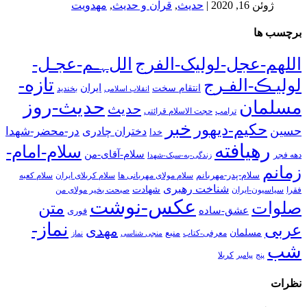
ژوئن 16, 2020
|
حدیث
,
قران و حدیث
,
مهدویت
برچسب ها
اللهم-عجل-لولیک-الفرج
اللﮩـم-عجـل-
تازه-
لولیـڪ-الفـرج
انتقام سخت
ایران
انقلاب اسلامی
بخندید
حدیث-روز
مسلمان
حدیث
ترامپ
حجت الاسلام قرائتی
خبر
حکیم-دیهور
حسین
در-محضر-شهدا
دختران چادری
خدا
رهیافته
سلام-امام-
سلام-آقای-من
دهه فجر
زندگی-به-سبک-شهدا
زمانم
سلام-پدر-مهربانم
سلام مولای مهربانی ها
سلام کربلای ایران
سلام کعبه
شناخت رهبری
شهادت
فقرا
سیاسیون-ایران
صبحت بخیر مولای من
عکس-نوشت
صلوات
متن
عشق-ساده
فوری
نماز-
عربی
مهدی
مسلمان
منبع
معرفی-کتاب
منجی شناسی
نماز
شب
پنج
پیامبر
کربلا
نظرات