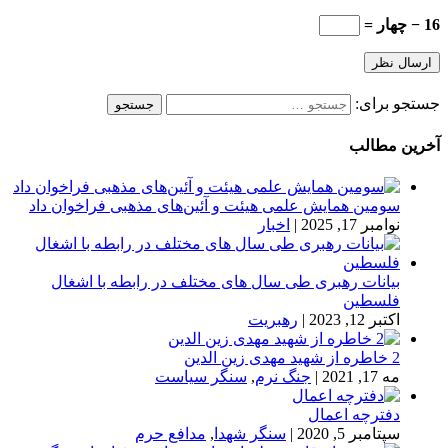
16 − چهار =
جستجو برای:
آخرین مطالب
سومین همایش علمی هیئت و آئین‌های مذهبی فراخوان داد
نوامبر 17, 2025
|
اخبار
بیانات رهبری طی سال های مختلف در رابطه با اشغال
فلسطین
اکتبر 12, 2023
|
رهبریت
2 خاطره از شهید مهدی زین الدین
مه 17, 2021
|
جنگ نرم
,
سنگر سیاست
دفترچه اعمال
سپتامبر 5, 2020
|
سنگر شهدا
,
مدافع حرم