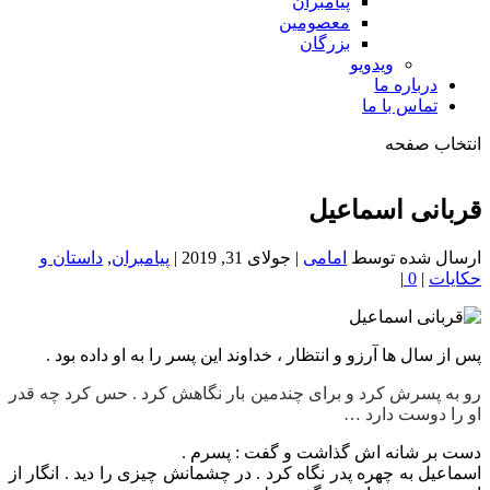
پیامبران
معصومین
بزرگان
ویدویو
درباره ما
تماس با ما
انتخاب صفحه
فصد
خون
قربانی اسماعیل
شمال
تهران
ارسال شده توسط
امامی
|
جولای 31, 2019
|
پیامبران
,
داستان و
حکایات
|
0
|
پس از سال ها آرزو و انتظار ، خداوند این پسر را به او داده بود .
رو به پسرش کرد و برای چندمین بار نگاهش کرد . حس کرد چه قدر
او را دوست دارد …
دست بر شانه اش گذاشت و گفت : پسرم .
اسماعیل به چهره پدر نگاه کرد . در چشمانش چیزی را دید . انگار از