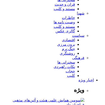
قران و حدیث
مستند و کلیپ
شهدا
خاطرات
وصیت نامه ها
مستند و کلیپ
گالری عکس
سیاست
اقتصادی
برون مرزی
جنگ نرم
روشنگری
فرهنگی
سخنرانی ها
نکات راهبردی
حجاب
کلیپ
اخبار ویژه
ویژه