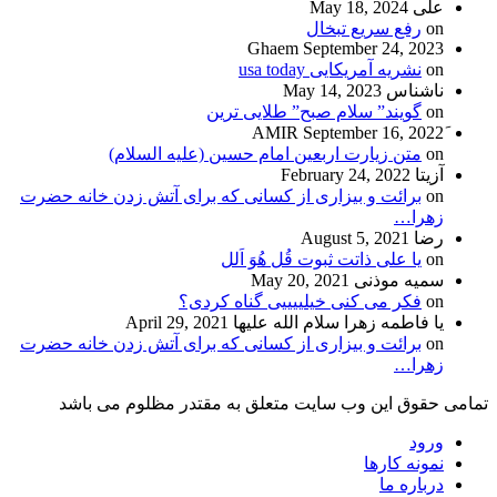
علی
May 18, 2024
on
رفع سریع تبخال
Ghaem
September 24, 2023
on
نشریه آمریکایی usa today
ناشناس
May 14, 2023
on
گویند” سلام صبح” طلایی ترین
September 16, 2022
on
متن زیارت اربعین امام حسین (علیه السلام)
آزیتا
February 24, 2022
on
برائت و بیزاری از کسانی که برای آتش زدن خانه حضرت
زهرا…
رضا
August 5, 2021
on
یا علی ذاتت ثبوت قُل هُوَ اَلل
سمیه موذنی
May 20, 2021
on
فکر می کنی خیلییییی گناه کردی؟
یا فاطمه زهرا سلام الله علیها
April 29, 2021
on
برائت و بیزاری از کسانی که برای آتش زدن خانه حضرت
زهرا…
تمامی حقوق این وب سایت متعلق به مقتدر مظلوم می باشد
ورود
نمونه کارها
درباره ما