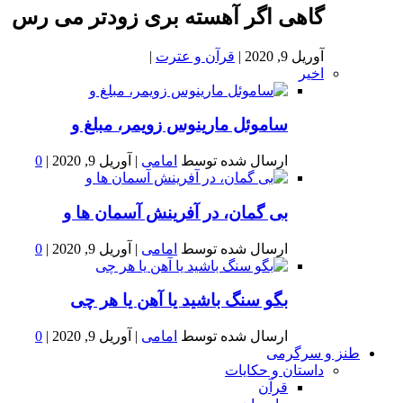
گاهی اگر آهسته بری زودتر می رس
آوریل 9, 2020
|
قرآن و عترت
|
اخیر
ساموئل مارینوس زویمر، مبلغ و
ارسال شده توسط
امامی
|
آوریل 9, 2020
|
0
بى گمان، در آفرينش آسمان ها و
ارسال شده توسط
امامی
|
آوریل 9, 2020
|
0
بگو سنگ باشید یا آهن یا هر چی
ارسال شده توسط
امامی
|
آوریل 9, 2020
|
0
طنز و سرگرمی
داستان و حکایات
قرآن