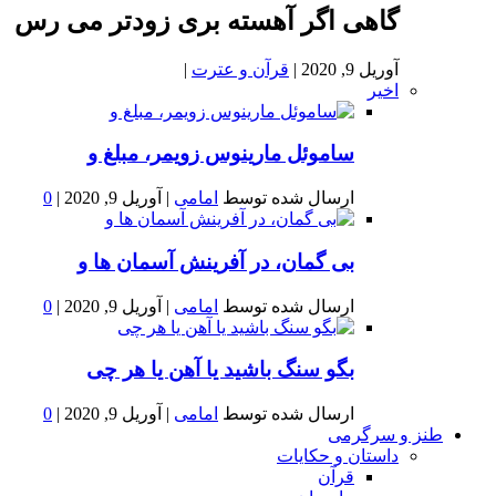
گاهی اگر آهسته بری زودتر می رس
آوریل 9, 2020
|
قرآن و عترت
|
اخیر
ساموئل مارینوس زویمر، مبلغ و
ارسال شده توسط
امامی
|
آوریل 9, 2020
|
0
بى گمان، در آفرينش آسمان ها و
ارسال شده توسط
امامی
|
آوریل 9, 2020
|
0
بگو سنگ باشید یا آهن یا هر چی
ارسال شده توسط
امامی
|
آوریل 9, 2020
|
0
طنز و سرگرمی
داستان و حکایات
قرآن