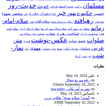
حدیث-روز
مسلمان
حدیث
ترامپ
حجت الاسلام قرائتی
خبر
حکیم-دیهور
حسین
در-محضر-شهدا
دختران چادری
خدا
رهیافته
سلام-امام-
سلام-آقای-من
دهه فجر
زندگی-به-سبک-شهدا
زمانم
سلام-پدر-مهربانم
سلام مولای مهربانی ها
سلام کربلای ایران
سلام کعبه
شناخت رهبری
شهادت
فقرا
سیاسیون-ایران
صبحت بخیر مولای من
عکس-نوشت
صلوات
متن
عشق-ساده
فوری
نماز-
عربی
مهدی
مسلمان
منبع
معرفی-کتاب
منجی شناسی
نماز
شب
پنج
پیامبر
کربلا
نظرات
علی
May 18, 2024
on
رفع سریع تبخال
Ghaem
September 24, 2023
on
نشریه آمریکایی usa today
ناشناس
May 14, 2023
on
گویند” سلام صبح” طلایی ترین
September 16, 2022