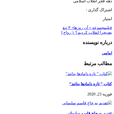
دهه فجر انقلاب اسلامی
اشتراک گذاری :
امتیاز
قبلی
مجموعه « آن روزها» ۳ تبع
بعدی
️چرا انقلاب کردیم؟ ۱ رواج ا
درباره نویسنده
امامی
مطالب مرتبط
کتاب ” تازه دامادها بدانند”
فوریه 23, 2020
تقدیم به حاج قاسم سلیمانی