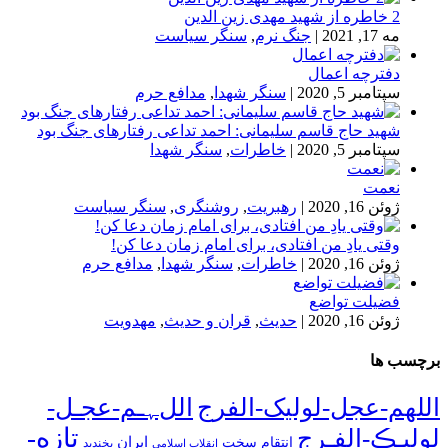
2 خاطره از شهید مهدی زین الدین
مه 17, 2021
|
جنگ نرم
,
سنگر سیاست
دفترچه اعمال
سپتامبر 5, 2020
|
سنگر شهدا
,
مدافع حرم
شهید حاج قاسم سلیمانی: احمد تداعی رفتارهای جنگ بود
سپتامبر 5, 2020
|
خاطرات
,
سنگر شهدا
نعمت
ژوئن 16, 2020
|
رهبریت
,
روشنگری
,
سنگر سیاست
وقتی یادِ من افتادی، برای امام زمان دعا کن!
ژوئن 16, 2020
|
خاطرات
,
سنگر شهدا
,
مدافع حرم
فضیلت تواضع
ژوئن 16, 2020
|
حدیث
,
قران و حدیث
,
مهدویت
برچسب ها
اللهم-عجل-لولیک-الفرج
اللﮩـم-عجـل-
تازه-
لولیـڪ-الفـرج
انتقام سخت
ایران
انقلاب اسلامی
بخندید