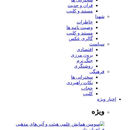
قران و حدیث
مستند و کلیپ
شهدا
خاطرات
وصیت نامه ها
مستند و کلیپ
گالری عکس
سیاست
اقتصادی
برون مرزی
جنگ نرم
روشنگری
فرهنگی
سخنرانی ها
نکات راهبردی
حجاب
کلیپ
اخبار ویژه
ویژه