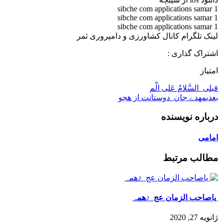
sibche com applications samar 1
sibche com applications samar 1
sibche com applications samar 1
لینک تلگرام کانال کشاورزی و دامپروری ثمر
اشتراک گذاری :
امتیاز
قبلی
️ ️ السَّلامُ عَلی الْم
بعدی
مهدے جان ️ دوستانت از هجو
درباره نویسنده
امامی
مطالب مرتبط
️ یاصاحب الزمان عج ️ ♪همہ
ژانویه 27, 2020