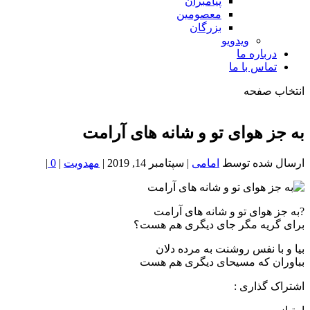
پیامبران
معصومین
بزرگان
ویدویو
درباره ما
تماس با ما
انتخاب صفحه
فصد
خون
به جز هوای تو و شانه های آرامت
شمال
تهران
ارسال شده توسط
امامی
|
سپتامبر 14, 2019
|
مهدویت
|
0
|
?به جز هوای تو و شانه های آرامت
برای گریه مگر جای دیگری هم هست؟
بیا و با نفس روشنت به مرده دلان
بباوران که مسیحای دیگری هم هست
اشتراک گذاری :