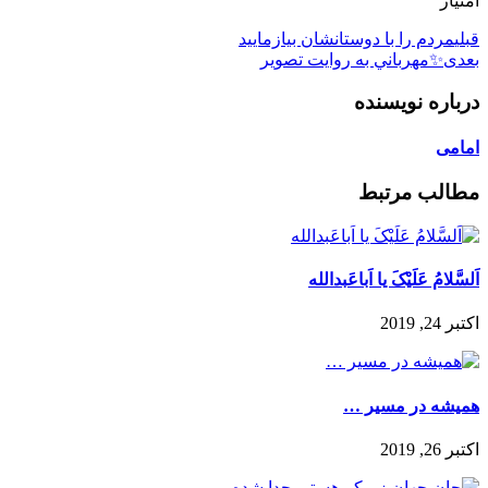
امتیاز
قبلی
مردم را با دوستانشان بيازماييد
بعدی
✨مهرباني به روايت تصوير
درباره نویسنده
امامی
مطالب مرتبط
اَلسَّلامُ عَلَیْکَ یا اَباعَبدالله
اکتبر 24, 2019
همیشه در مسیر …
اکتبر 26, 2019