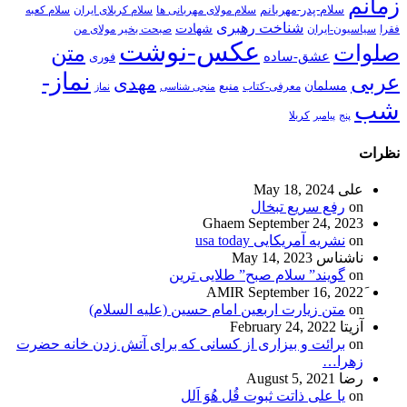
زمانم
سلام-پدر-مهربانم
سلام مولای مهربانی ها
سلام کربلای ایران
سلام کعبه
شناخت رهبری
شهادت
فقرا
سیاسیون-ایران
صبحت بخیر مولای من
عکس-نوشت
صلوات
متن
عشق-ساده
فوری
نماز-
عربی
مهدی
مسلمان
منبع
معرفی-کتاب
منجی شناسی
نماز
شب
پنج
پیامبر
کربلا
نظرات
علی
May 18, 2024
on
رفع سریع تبخال
Ghaem
September 24, 2023
on
نشریه آمریکایی usa today
ناشناس
May 14, 2023
on
گویند” سلام صبح” طلایی ترین
September 16, 2022
on
متن زیارت اربعین امام حسین (علیه السلام)
آزیتا
February 24, 2022
on
برائت و بیزاری از کسانی که برای آتش زدن خانه حضرت
زهرا…
رضا
August 5, 2021
on
یا علی ذاتت ثبوت قُل هُوَ اَلل