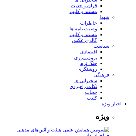
قران و حدیث
مستند و کلیپ
شهدا
خاطرات
وصیت نامه ها
مستند و کلیپ
گالری عکس
سیاست
اقتصادی
برون مرزی
جنگ نرم
روشنگری
فرهنگی
سخنرانی ها
نکات راهبردی
حجاب
کلیپ
اخبار ویژه
ویژه