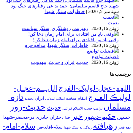
شهید حاج قاسم سلیمانی: احمد تداعی رفتارهای جنگ بود
سپتامبر 5, 2020
|
خاطرات
,
سنگر شهدا
نعمت
ژوئن 16, 2020
|
رهبریت
,
روشنگری
,
سنگر سیاست
وقتی یادِ من افتادی، برای امام زمان دعا کن!
ژوئن 16, 2020
|
خاطرات
,
سنگر شهدا
,
مدافع حرم
فضیلت تواضع
ژوئن 16, 2020
|
حدیث
,
قران و حدیث
,
مهدویت
برچسب ها
اللهم-عجل-لولیک-الفرج
اللﮩـم-عجـل-
تازه-
لولیـڪ-الفـرج
انتقام سخت
ایران
انقلاب اسلامی
بخندید
حدیث-روز
مسلمان
حدیث
ترامپ
حجت الاسلام قرائتی
خبر
حکیم-دیهور
حسین
در-محضر-شهدا
دختران چادری
خدا
رهیافته
سلام-امام-
سلام-آقای-من
دهه فجر
زندگی-به-سبک-شهدا