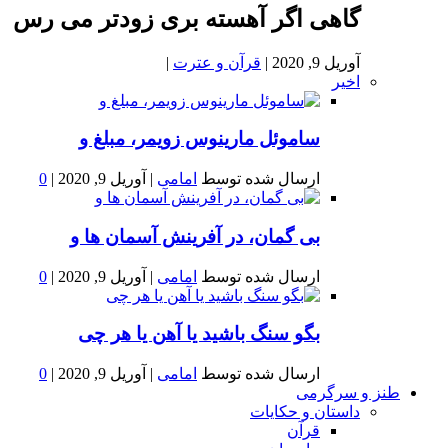
گاهی اگر آهسته بری زودتر می رس
آوریل 9, 2020
|
قرآن و عترت
|
اخیر
ساموئل مارینوس زویمر، مبلغ و
ارسال شده توسط
امامی
|
آوریل 9, 2020
|
0
بى گمان، در آفرينش آسمان ها و
ارسال شده توسط
امامی
|
آوریل 9, 2020
|
0
بگو سنگ باشید یا آهن یا هر چی
ارسال شده توسط
امامی
|
آوریل 9, 2020
|
0
طنز و سرگرمی
داستان و حکایات
قرآن