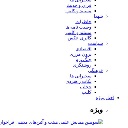
قران و حدیث
مستند و کلیپ
شهدا
خاطرات
وصیت نامه ها
مستند و کلیپ
گالری عکس
سیاست
اقتصادی
برون مرزی
جنگ نرم
روشنگری
فرهنگی
سخنرانی ها
نکات راهبردی
حجاب
کلیپ
اخبار ویژه
ویژه