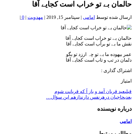
خون
حالمان بے تو خراب است کجایے آقا
شمال
تهران
ارسال شده توسط
امامی
|
سپتامبر 15, 2019
|
مهدویت
|
0
|
حالمان بے تو خراب است کجایے آقا
نقش ما بے تو برآب است کجایے آقا
عمر بیهوده ما بے تو چہ ارزد تو بگو
دلمان در تب و تاب است کجایے آقا
اشتراک گذاری :
امتیاز
قبلی
عید قربان آمد و باز آ که قربانت شوم
بعدی
حاجیان درهرنفس دارندازهم این سؤال…
درباره نویسنده
امامی
مطالب مرتبط