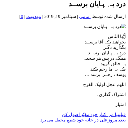
خون
درد بـہ پـایان برســد
شمال
تهران
ارسال شده توسط
امامی
|
سپتامبر 19, 2019
|
مهدویت
|
0
|
اَیُّها النَّاس
بخواهید ڪہ آقا برســد
بگذارید دگـر
درد بـہ پـایان برســد
همگے در پس هر سجدہ
بہ خالق گویید
ڪہ بہ ما رحم ڪند
یوسف زهــرا برسد …
اللهم عجل لولیک الفرج
اشتراک گذاری :
امتیاز
قبلی
بیا مرا کنار خود مقیّدِ اصول کن
بعدی
امروزعلی در خانه خود شمع محفل می برد