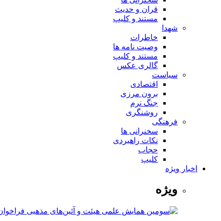
قران و حدیث
مستند و کلیپ
شهدا
خاطرات
وصیت نامه ها
مستند و کلیپ
گالری عکس
سیاست
اقتصادی
برون مرزی
جنگ نرم
روشنگری
فرهنگی
سخنرانی ها
نکات راهبردی
حجاب
کلیپ
اخبار ویژه
ویژه