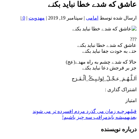
خون
عاشق که شدے خطا نباید بکنے
شمال
تهران
ارسال شده توسط
امامی
|
سپتامبر 19, 2019
|
مهدویت
|
0
|
???
عاشق که شدے خطا نباید بکنے
حتے به خودت جفا نباید بکنے
حالا که شدے چشم به راه مهدے(عج)
جز بر فرجش دعا نباید بکنے
اَلـلَّـھُـمَ_عـجِّـلْ_لِوَلـیِـڪْ_ألْـفَـرَج
اشتراک گذاری :
امتیاز
قبلی
هرچـه زمان می گذرد مردم افسرده تر می شوند
بعدی
هميشه بايدمراقب سه چيز باشیم!
درباره نویسنده