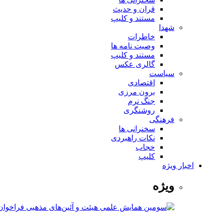
قران و حدیث
مستند و کلیپ
شهدا
خاطرات
وصیت نامه ها
مستند و کلیپ
گالری عکس
سیاست
اقتصادی
برون مرزی
جنگ نرم
روشنگری
فرهنگی
سخنرانی ها
نکات راهبردی
حجاب
کلیپ
اخبار ویژه
ویژه