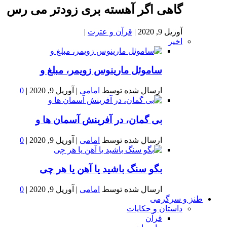
گاهی اگر آهسته بری زودتر می رس
آوریل 9, 2020
|
قرآن و عترت
|
اخیر
ساموئل مارینوس زویمر، مبلغ و
ارسال شده توسط
امامی
|
آوریل 9, 2020
|
0
بى گمان، در آفرينش آسمان ها و
ارسال شده توسط
امامی
|
آوریل 9, 2020
|
0
بگو سنگ باشید یا آهن یا هر چی
ارسال شده توسط
امامی
|
آوریل 9, 2020
|
0
طنز و سرگرمی
داستان و حکایات
قرآن