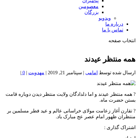
پیامبران
معصومین
بزرگان
ویدویو
درباره ما
تماس با ما
انتخاب صفحه
فصد
خون
همه منتظر عیدند
شمال
تهران
ارسال شده توسط
امامی
|
سپتامبر 21, 2019
|
مهدویت
|
0
|
? همه منتظر عیدند و اما دلدادگان ولایت منتظر دیدن دوباره قامت
بستن حضرت ماه.
? تقارن آغاز زعامت مولای خراسانی عالم و عید فطر مسلمین بر
منتظران ظهور امام عصر عج مبارک باد.
اشتراک گذاری :