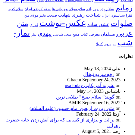
زمانم
سلام-پدر-مهربانم
سلام مولای مهربانی ها
سلام کربلای ایران
سلام کعبه
شناخت رهبری
شهادت
فقرا
سیاسیون-ایران
صبحت بخیر مولای من
عکس-نوشت
صلوات
متن
عشق-ساده
فوری
نماز-
عربی
مهدی
مسلمان
منبع
معرفی-کتاب
منجی شناسی
نماز
شب
پنج
پیامبر
کربلا
نظرات
علی
May 18, 2024
on
رفع سریع تبخال
Ghaem
September 24, 2023
on
نشریه آمریکایی usa today
ناشناس
May 14, 2023
on
گویند” سلام صبح” طلایی ترین
September 16, 2022
on
متن زیارت اربعین امام حسین (علیه السلام)
آزیتا
February 24, 2022
on
برائت و بیزاری از کسانی که برای آتش زدن خانه حضرت
زهرا…
رضا
August 5, 2021