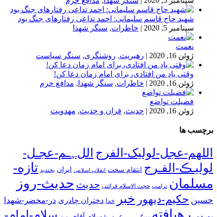
سپتامبر 5, 2020
|
سنگر شهدا
,
مدافع حرم
شهید حاج قاسم سلیمانی: احمد تداعی رفتارهای جنگ بود
سپتامبر 5, 2020
|
خاطرات
,
سنگر شهدا
نعمت
ژوئن 16, 2020
|
رهبریت
,
روشنگری
,
سنگر سیاست
وقتی یادِ من افتادی، برای امام زمان دعا کن!
ژوئن 16, 2020
|
خاطرات
,
سنگر شهدا
,
مدافع حرم
فضیلت تواضع
ژوئن 16, 2020
|
حدیث
,
قران و حدیث
,
مهدویت
برچسب ها
اللهم-عجل-لولیک-الفرج
اللﮩـم-عجـل-
تازه-
لولیـڪ-الفـرج
انتقام سخت
ایران
انقلاب اسلامی
بخندید
حدیث-روز
مسلمان
حدیث
ترامپ
حجت الاسلام قرائتی
خبر
حکیم-دیهور
حسین
در-محضر-شهدا
دختران چادری
خدا
رهیافته
سلام-امام-
سلام-آقای-من
دهه فجر
زندگی-به-سبک-شهدا