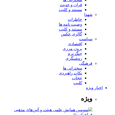
قران و حدیث
مستند و کلیپ
شهدا
خاطرات
وصیت نامه ها
مستند و کلیپ
گالری عکس
سیاست
اقتصادی
برون مرزی
جنگ نرم
روشنگری
فرهنگی
سخنرانی ها
نکات راهبردی
حجاب
کلیپ
اخبار ویژه
ویژه