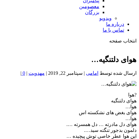
پیامبران
معصومین
بزرگان
ویدویو
درباره ما
تماس با ما
انتخاب صفحه
فصد
خون
هوای دلتنگیه…
شمال
تهران
ارسال شده توسط
امامی
|
سپتامبر 22, 2019
|
مهدویت
|
0
|
?هوا
هوای دلتنگیه
هوا…
هوای بغض های نشکسته اس
هوا…
هوای دل مادرته … دل همسرته ….
دلمون بدجور تنگته سید….
این هوا عطر خاصی توش پیچیده …