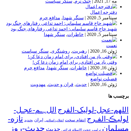
مه 17, 2021
|
جنگ نرم
,
سنگر سیاست
دفترچه اعمال
سپتامبر 5, 2020
|
سنگر شهدا
,
مدافع حرم
شهید حاج قاسم سلیمانی: احمد تداعی رفتارهای جنگ بود
سپتامبر 5, 2020
|
خاطرات
,
سنگر شهدا
نعمت
ژوئن 16, 2020
|
رهبریت
,
روشنگری
,
سنگر سیاست
وقتی یادِ من افتادی، برای امام زمان دعا کن!
ژوئن 16, 2020
|
خاطرات
,
سنگر شهدا
,
مدافع حرم
فضیلت تواضع
ژوئن 16, 2020
|
حدیث
,
قران و حدیث
,
مهدویت
برچسب ها
اللهم-عجل-لولیک-الفرج
اللﮩـم-عجـل-
تازه-
لولیـڪ-الفـرج
انتقام سخت
ایران
انقلاب اسلامی
بخندید
حدیث-روز
مسلمان
حدیث
ترامپ
حجت الاسلام قرائتی