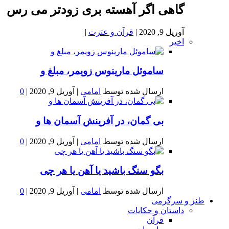
گاهی اگر آهسته بری زودتر می رس
آوریل 9, 2020
|
قرآن و عترت
|
اخیر
ساموئل مارینوس زویمر، مبلغ و
ارسال شده توسط
امامی
|
آوریل 9, 2020
|
0
بى گمان، در آفرينش آسمان ها و
ارسال شده توسط
امامی
|
آوریل 9, 2020
|
0
بگو سنگ باشید یا آهن یا هر چی
ارسال شده توسط
امامی
|
آوریل 9, 2020
|
0
طنز و سرگرمی
داستان و حکایات
قرآن