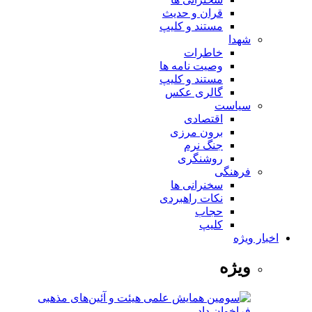
قران و حدیث
مستند و کلیپ
شهدا
خاطرات
وصیت نامه ها
مستند و کلیپ
گالری عکس
سیاست
اقتصادی
برون مرزی
جنگ نرم
روشنگری
فرهنگی
سخنرانی ها
نکات راهبردی
حجاب
کلیپ
اخبار ویژه
ویژه