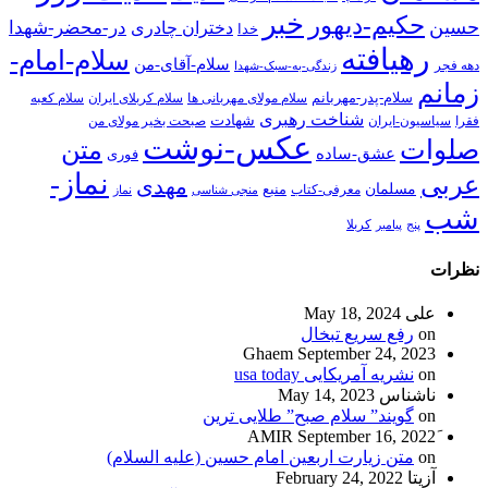
خبر
حکیم-دیهور
حسین
در-محضر-شهدا
دختران چادری
خدا
رهیافته
سلام-امام-
سلام-آقای-من
دهه فجر
زندگی-به-سبک-شهدا
زمانم
سلام-پدر-مهربانم
سلام مولای مهربانی ها
سلام کربلای ایران
سلام کعبه
شناخت رهبری
شهادت
فقرا
سیاسیون-ایران
صبحت بخیر مولای من
عکس-نوشت
صلوات
متن
عشق-ساده
فوری
نماز-
عربی
مهدی
مسلمان
منبع
معرفی-کتاب
منجی شناسی
نماز
شب
پنج
پیامبر
کربلا
نظرات
علی
May 18, 2024
on
رفع سریع تبخال
Ghaem
September 24, 2023
on
نشریه آمریکایی usa today
ناشناس
May 14, 2023
on
گویند” سلام صبح” طلایی ترین
September 16, 2022
on
متن زیارت اربعین امام حسین (علیه السلام)
آزیتا
February 24, 2022