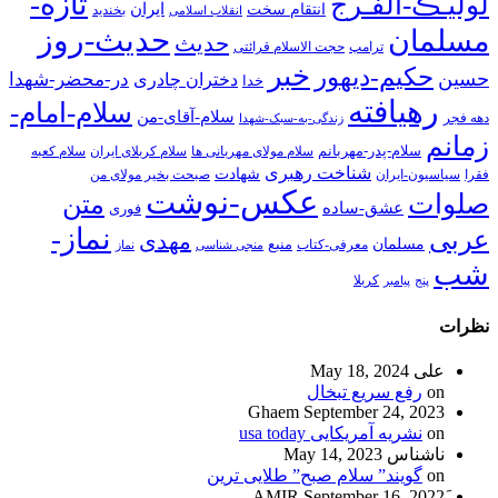
تازه-
لولیـڪ-الفـرج
انتقام سخت
ایران
انقلاب اسلامی
بخندید
حدیث-روز
مسلمان
حدیث
ترامپ
حجت الاسلام قرائتی
خبر
حکیم-دیهور
حسین
در-محضر-شهدا
دختران چادری
خدا
رهیافته
سلام-امام-
سلام-آقای-من
دهه فجر
زندگی-به-سبک-شهدا
زمانم
سلام-پدر-مهربانم
سلام مولای مهربانی ها
سلام کربلای ایران
سلام کعبه
شناخت رهبری
شهادت
فقرا
سیاسیون-ایران
صبحت بخیر مولای من
عکس-نوشت
صلوات
متن
عشق-ساده
فوری
نماز-
عربی
مهدی
مسلمان
منبع
معرفی-کتاب
منجی شناسی
نماز
شب
پنج
پیامبر
کربلا
نظرات
علی
May 18, 2024
on
رفع سریع تبخال
Ghaem
September 24, 2023
on
نشریه آمریکایی usa today
ناشناس
May 14, 2023
on
گویند” سلام صبح” طلایی ترین
September 16, 2022