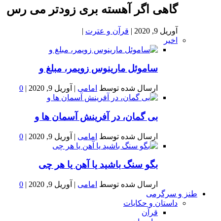
گاهی اگر آهسته بری زودتر می رس
آوریل 9, 2020
|
قرآن و عترت
|
اخیر
ساموئل مارینوس زویمر، مبلغ و
ارسال شده توسط
امامی
|
آوریل 9, 2020
|
0
بى گمان، در آفرينش آسمان ها و
ارسال شده توسط
امامی
|
آوریل 9, 2020
|
0
بگو سنگ باشید یا آهن یا هر چی
ارسال شده توسط
امامی
|
آوریل 9, 2020
|
0
طنز و سرگرمی
داستان و حکایات
قرآن