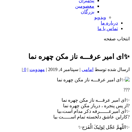
پیامبران
معصومین
بزرگان
ویدویو
درباره ما
تماس با ما
انتخاب صفحه
فصد
خون
✨ای امیر عرفـــه ناز مکن چهره نما
شمال
تهران
ارسال شده توسط
امامی
|
سپتامبر 4, 2019
|
مهدویت
|
0
|
???
✨ای امیر عرفـــه ناز مکن چهره نما
?از پس پنجره ، درباز مکن چهره نما
✨ای امیرعــــــرفه ذکر مدام است،بیا
?کاراین عاشق دلخسته تمام اســـــت بیا
✨اللّهمَّ عَجِّل لِوَلِیکَ الْفَرَج✨