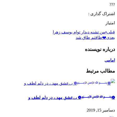
???
اشتراک گذاری :
امتیاز
قبلی
▪️من تشنه دیدار توام یوسف زهرا
بعدی
❤️طاقتم طاق شد
درباره نویسنده
امامی
مطالب مرتبط
❁﷽❁ بےعشق مهدے در دلم لطف و
دسامبر 15, 2019