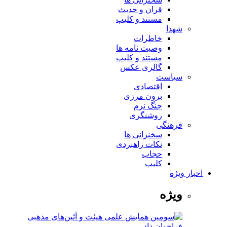
قران و حدیث
مستند و کلیپ
شهدا
خاطرات
وصیت نامه ها
مستند و کلیپ
گالری عکس
سیاست
اقتصادی
برون مرزی
جنگ نرم
روشنگری
فرهنگی
سخنرانی ها
نکات راهبردی
حجاب
کلیپ
اخبار ویژه
ویژه