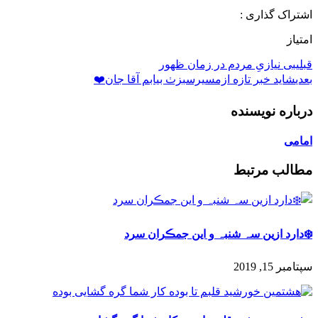
اشتراک گذاری :
امتیاز
قبلی
بی نیازیِ مردم در زمان ظهور
بعدی
شاید خبر تازه ازمسیرسبزٺ بیابم آقا جان❤️
درباره نویسنده
امامی
مطالب مرتبط
❄️دارد ازین سہ شنبہ و این جمڪران سرد
سپتامبر 15, 2019