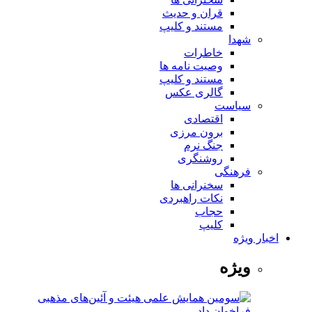
قران و حدیث
مستند و کلیپ
شهدا
خاطرات
وصیت نامه ها
مستند و کلیپ
گالری عکس
سیاست
اقتصادی
برون مرزی
جنگ نرم
روشنگری
فرهنگی
سخنرانی ها
نکات راهبردی
حجاب
کلیپ
اخبار ویژه
ویژه