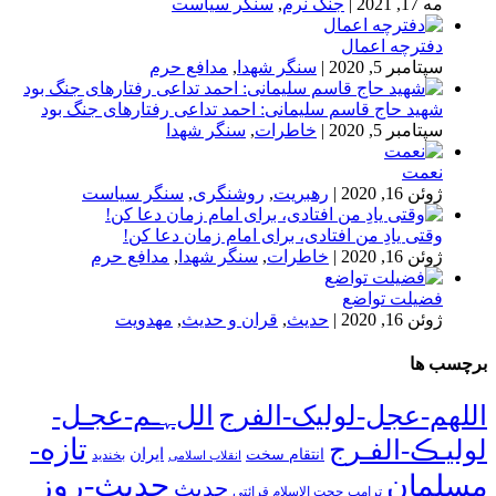
مه 17, 2021
|
جنگ نرم
,
سنگر سیاست
دفترچه اعمال
سپتامبر 5, 2020
|
سنگر شهدا
,
مدافع حرم
شهید حاج قاسم سلیمانی: احمد تداعی رفتارهای جنگ بود
سپتامبر 5, 2020
|
خاطرات
,
سنگر شهدا
نعمت
ژوئن 16, 2020
|
رهبریت
,
روشنگری
,
سنگر سیاست
وقتی یادِ من افتادی، برای امام زمان دعا کن!
ژوئن 16, 2020
|
خاطرات
,
سنگر شهدا
,
مدافع حرم
فضیلت تواضع
ژوئن 16, 2020
|
حدیث
,
قران و حدیث
,
مهدویت
برچسب ها
اللهم-عجل-لولیک-الفرج
اللﮩـم-عجـل-
تازه-
لولیـڪ-الفـرج
انتقام سخت
ایران
انقلاب اسلامی
بخندید
حدیث-روز
مسلمان
حدیث
ترامپ
حجت الاسلام قرائتی