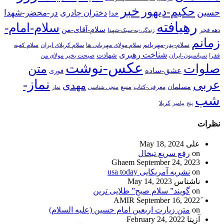
خبر
حکیم-دیهور
حسین
در-محضر-شهدا
دختران چادری
خدا
رهیافته
سلام-امام-
سلام-آقای-من
دهه فجر
زندگی-به-سبک-شهدا
زمانم
سلام-پدر-مهربانم
سلام مولای مهربانی ها
سلام کربلای ایران
سلام کعبه
شناخت رهبری
شهادت
فقرا
سیاسیون-ایران
صبحت بخیر مولای من
عکس-نوشت
صلوات
متن
عشق-ساده
فوری
نماز-
عربی
مهدی
مسلمان
منبع
معرفی-کتاب
منجی شناسی
نماز
شب
پنج
پیامبر
کربلا
نظرات
علی
May 18, 2024
on
رفع سریع تبخال
Ghaem
September 24, 2023
on
نشریه آمریکایی usa today
ناشناس
May 14, 2023
on
گویند” سلام صبح” طلایی ترین
September 16, 2022
on
متن زیارت اربعین امام حسین (علیه السلام)
آزیتا
February 24, 2022