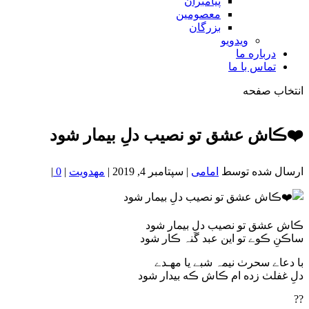
پیامبران
معصومین
بزرگان
ویدویو
درباره ما
تماس با ما
انتخاب صفحه
فصد
خون
❤️ڪاش عشق تو نصیب دلِ بیمار شود
شمال
تهران
ارسال شده توسط
امامی
|
سپتامبر 4, 2019
|
مهدویت
|
0
|
ڪاش عشق تو نصیب دلِ بیمار شود
ساڪنِ ڪوے تو این عبد گنہ ڪار شود
با دعاے سحرٺ نیمہ شبے یا مهـدے
دلِ غفلٺ زده ام ڪاش ڪه بیدار شود
??