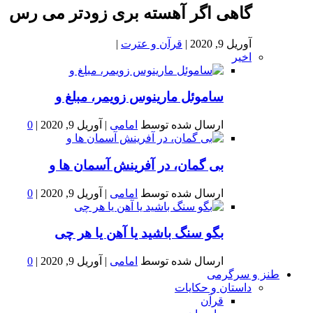
گاهی اگر آهسته بری زودتر می رس
آوریل 9, 2020
|
قرآن و عترت
|
اخیر
ساموئل مارینوس زویمر، مبلغ و
ارسال شده توسط
امامی
|
آوریل 9, 2020
|
0
بى گمان، در آفرينش آسمان ها و
ارسال شده توسط
امامی
|
آوریل 9, 2020
|
0
بگو سنگ باشید یا آهن یا هر چی
ارسال شده توسط
امامی
|
آوریل 9, 2020
|
0
طنز و سرگرمی
داستان و حکایات
قرآن