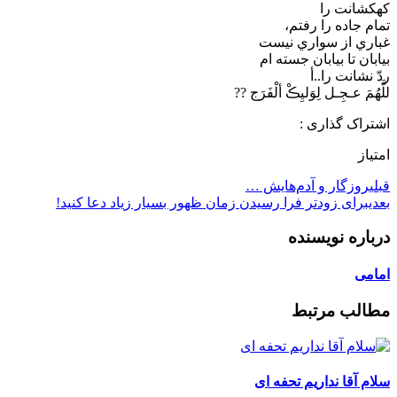
کهکشانت را
تمام جاده را رفتم،
غباري از سواري نيست
بيابان تا بيابان جسته ام
ردّ نشانت را..أ
للَّھُمَ عـجِـل لِوَلیِڪْ ألْفَرَج ??
اشتراک گذاری :
امتیاز
قبلی
روزگار و آدم‌هایش …
بعدی
برای زودتر فرا رسیدن زمان ظهور بسیار زیاد دعا کنید!
درباره نویسنده
امامی
مطالب مرتبط
سلام آقا نداریم تحفه ای