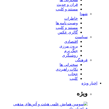
قران و حدیث
مستند و کلیپ
شهدا
خاطرات
وصیت نامه ها
مستند و کلیپ
گالری عکس
سیاست
اقتصادی
برون مرزی
جنگ نرم
روشنگری
فرهنگی
سخنرانی ها
نکات راهبردی
حجاب
کلیپ
اخبار ویژه
ویژه