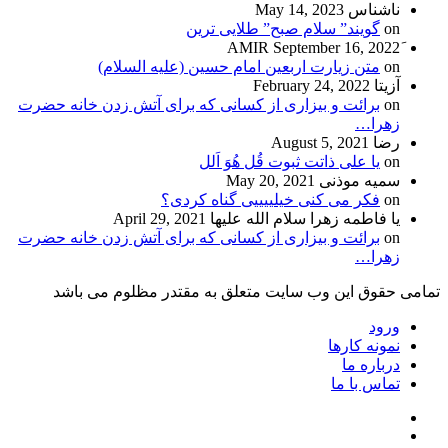
ناشناس
May 14, 2023
on
گویند” سلام صبح” طلایی ترین
September 16, 2022
on
متن زیارت اربعین امام حسین (علیه السلام)
آزیتا
February 24, 2022
on
برائت و بیزاری از کسانی که برای آتش زدن خانه حضرت
زهرا…
رضا
August 5, 2021
on
یا علی ذاتت ثبوت قُل هُوَ اَلل
سمیه موذنی
May 20, 2021
on
فکر می کنی خیلییییی گناه کردی؟
یا فاطمه زهرا سلام الله علیها
April 29, 2021
on
برائت و بیزاری از کسانی که برای آتش زدن خانه حضرت
زهرا…
تمامی حقوق این وب سایت متعلق به مقتدر مظلوم می باشد
ورود
نمونه کارها
درباره ما
تماس با ما