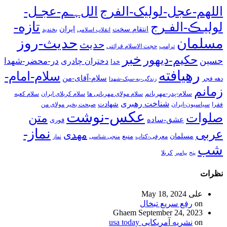
اللهم-عجل-لولیک-الفرج
اللﮩـم-عجـل-
تازه-
لولیـڪ-الفـرج
انتقام سخت
ایران
انقلاب اسلامی
بخندید
حدیث-روز
مسلمان
حدیث
ترامپ
حجت الاسلام قرائتی
خبر
حکیم-دیهور
حسین
در-محضر-شهدا
دختران چادری
خدا
رهیافته
سلام-امام-
سلام-آقای-من
دهه فجر
زندگی-به-سبک-شهدا
زمانم
سلام-پدر-مهربانم
سلام مولای مهربانی ها
سلام کربلای ایران
سلام کعبه
شناخت رهبری
شهادت
فقرا
سیاسیون-ایران
صبحت بخیر مولای من
عکس-نوشت
صلوات
متن
عشق-ساده
فوری
نماز-
عربی
مهدی
مسلمان
منبع
معرفی-کتاب
منجی شناسی
نماز
شب
پنج
پیامبر
کربلا
نظرات
علی
May 18, 2024
on
رفع سریع تبخال
Ghaem
September 24, 2023
on
نشریه آمریکایی usa today