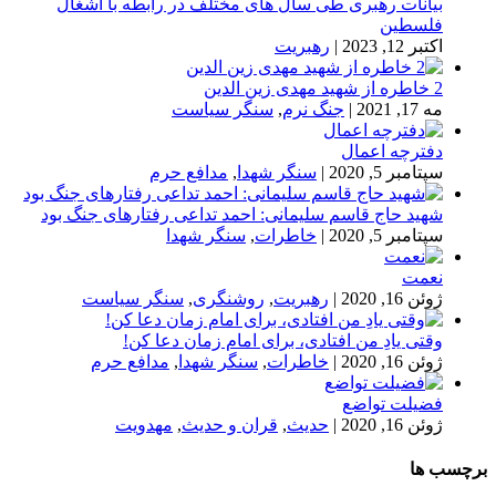
بیانات رهبری طی سال های مختلف در رابطه با اشغال
فلسطین
اکتبر 12, 2023
|
رهبریت
2 خاطره از شهید مهدی زین الدین
مه 17, 2021
|
جنگ نرم
,
سنگر سیاست
دفترچه اعمال
سپتامبر 5, 2020
|
سنگر شهدا
,
مدافع حرم
شهید حاج قاسم سلیمانی: احمد تداعی رفتارهای جنگ بود
سپتامبر 5, 2020
|
خاطرات
,
سنگر شهدا
نعمت
ژوئن 16, 2020
|
رهبریت
,
روشنگری
,
سنگر سیاست
وقتی یادِ من افتادی، برای امام زمان دعا کن!
ژوئن 16, 2020
|
خاطرات
,
سنگر شهدا
,
مدافع حرم
فضیلت تواضع
ژوئن 16, 2020
|
حدیث
,
قران و حدیث
,
مهدویت
برچسب ها