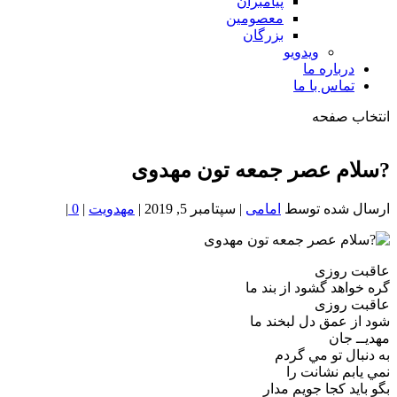
پیامبران
معصومین
بزرگان
ویدویو
درباره ما
تماس با ما
انتخاب صفحه
فصد
خون
?سلام عصر جمعه تون مهدوی
شمال
تهران
ارسال شده توسط
امامی
|
سپتامبر 5, 2019
|
مهدویت
|
0
|
عاقبت روزی
گره خواهد گشود از بند ما
عاقبت روزی
شود از عمق دل لبخند ما
مهدیــ جان
به دنبال تو مي گردم
نمي يابم نشانت را
بگو بايد کجا جويم مدار