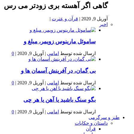
گاهی اگر آهسته بری زودتر می رس
آوریل 9, 2020
|
قرآن و عترت
|
اخیر
ساموئل مارینوس زویمر، مبلغ و
ارسال شده توسط
امامی
|
آوریل 9, 2020
|
0
بى گمان، در آفرينش آسمان ها و
ارسال شده توسط
امامی
|
آوریل 9, 2020
|
0
بگو سنگ باشید یا آهن یا هر چی
ارسال شده توسط
امامی
|
آوریل 9, 2020
|
0
طنز و سرگرمی
داستان و حکایات
قرآن