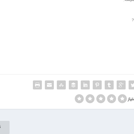
?
تیاز
ق