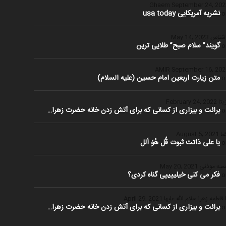
Ghaem
September 24, 20
نشریه آمریکایی usa today
o
شناس
May 14, 2023
گویند” سلام صبح” طلایی ترین
o
September 16, 20
متن زیارت اربعین امام حسین (علیه السلام)
o
یتا
February 24, 2022
برائت و بیزاری از کسانی که برای آتش زدن خانه حضرت زهرا…
o
ا
August 5, 2021
یا علی ذاتت ثبوت قُل هُوَ اَلل
o
یه موذنی
May 20, 2021
فکر می کنی خیلییییی گناه کردی؟
o
 فاطمه زهرا سلام الله علیها
April 29, 2021
برائت و بیزاری از کسانی که برای آتش زدن خانه حضرت زهرا…
o