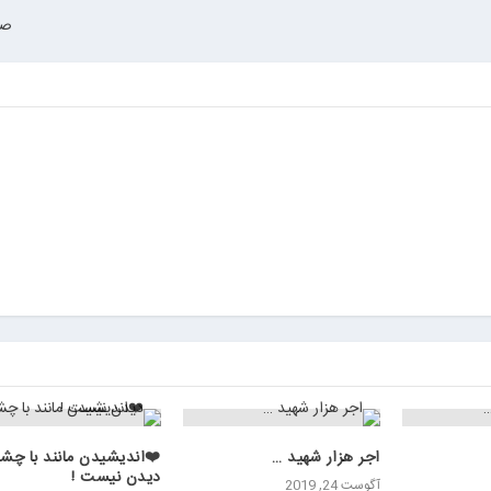
صب
اجر هزار شهید …
❤️انديشيدن مانند با چش
ديدن نيست !
آگوست 24, 2019