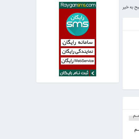
ح به خیر
ـم