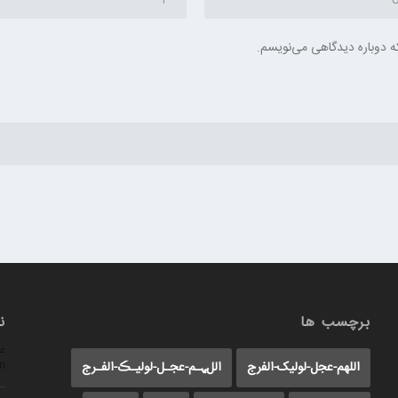
ه دوباره دیدگاهی می‌نویسم.
برچسب ها
ن
عل
n
اللهم-عجل-لولیک-الفرج
اللﮩـم-عجـل-لولیـڪ-الفـرج