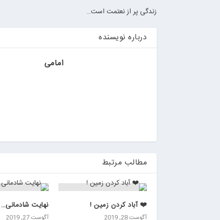
ر
زندگی پر از نعتمت است…
ر
و
درباره نویسنده
ی
ا
ن
امامی
>
خ
ر
ی
د
ب
ا
ت
مطالب مرتبط
ر
ی
م
ا
❤️ آباد کردن زمین !
نهايت شادمانى…
ش
آگوست 28, 2019
آگوست 27, 2019