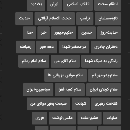
23
انتقام سخت
انقلاب اسلامی
ایران
بخندید
n
تازه-مسلمان
ترامپ
حجت الاسلام قرائتی
حدیث
نا
n
حدیث-روز
حسین
حکیم-دیهور
خبر
خدا
22
n
دختران چادری
در-محضر-شهدا
دهه فجر
رهیافته
آز
زندگی-به-سبک-شهدا
سلام-آقای-من
سلام-امام-زمانم
n
سلام-پدر-مهربانم
سلام مولای مهربانی ها
رض
n
سلام کربلای ایران
سلام کعبه فقرا
سیاسیون-ایران
سم
n
شناخت رهبری
شهادت
صبحت بخیر مولای من
یا
صلوات
عشق-ساده
عکس-نوشت
فوری
n