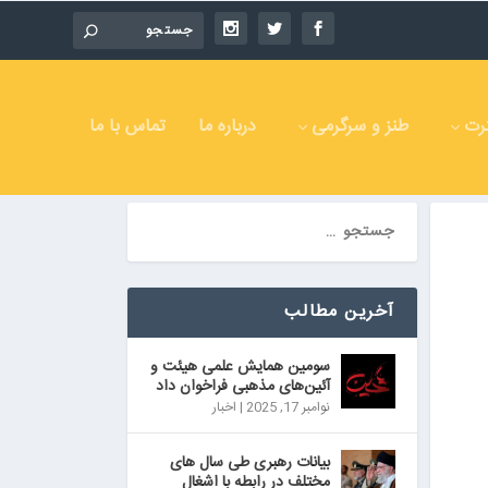
رت
طنز و سرگرمی
درباره ما
تماس با ما
آخرین مطالب
سومین همایش علمی هیئت و
آئین‌های مذهبی فراخوان داد
نوامبر 17, 2025
|
اخبار
بیانات رهبری طی سال های
مختلف در رابطه با اشغال