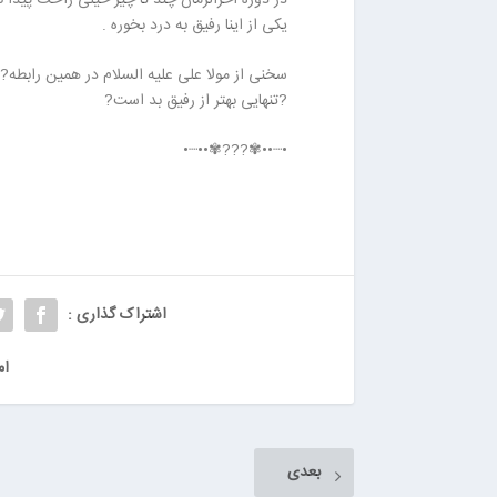
ا
ا
یکی از اینا رفیق به درد بخوره .
ن
ن
خ
سخنی از مولا علی علیه السلام در همین رابطه?
ش
?تنهایی بهتر از رفیق بد است?
ک
ش
•┈••✾???✾••┈•
و
ی
ی
ت
ص
ف
ی
اشتراک گذاری :
ه
آ
ام
ب
ا
ب
ز
بعدی
ا