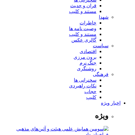
قران و حدیث
مستند و کلیپ
شهدا
خاطرات
وصیت نامه ها
مستند و کلیپ
گالری عکس
سیاست
اقتصادی
برون مرزی
جنگ نرم
روشنگری
فرهنگی
سخنرانی ها
نکات راهبردی
حجاب
کلیپ
اخبار ویژه
ویژه