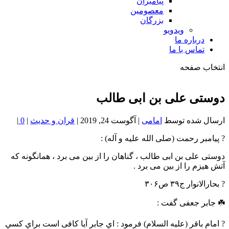
پیامبران
معصومین
بزرگان
ویدویو
درباره ما
تماس با ما
انتخاب صفحه
فصد
خون
دوستی علی بن ابی طالب
شمال
تهران
ارسال شده توسط
امامی
|
آگوست 24, 2019
|
قران و حدیث
|
0
|
? پیامبر رحمت (صلی الله علیه و آله) :
دوستی علی بن ابی طالب ، گناهان را از بین می برد ، همانگونه که
آتش هیزم را از بین می برد .
? بحارالانوار ج۳۹ ص۳۰۶
☘️ جابر جعفی گفت :
? امام باقر (علیه السلام) فرمود : اي جابر آيا کافی است براي کسي