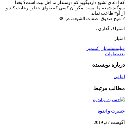
که ادعاي تشيع داردبگويد که دوستدار ما اهل بيت است؟ بخدا
سوگند شيعه ما نيست مگر آن کسي که تقوای خدا را رعايت کند و
از او#اطاعت نمايد
? شيخ صدوق، صفات الشيعه، ص 38
اشتراک گذاری :
امتیاز
قبلی
مسلمانان کشمیر
بعدی
صلوات
درباره نویسنده
امامی
مطالب مرتبط
حسرت و اندوه
آگوست 27, 2019