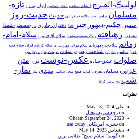
تازه-
لولیـڪ-الفـرج
انتقام سخت
ایران
انقلاب اسلامی
بخندید
حدیث-روز
مسلمان
حدیث
ترامپ
حجت الاسلام قرائتی
خبر
حکیم-دیهور
حسین
در-محضر-شهدا
دختران چادری
خدا
رهیافته
سلام-امام-
سلام-آقای-من
دهه فجر
زندگی-به-سبک-شهدا
زمانم
سلام-پدر-مهربانم
سلام مولای مهربانی ها
سلام کربلای ایران
سلام کعبه
شناخت رهبری
شهادت
فقرا
سیاسیون-ایران
صبحت بخیر مولای من
عکس-نوشت
صلوات
متن
عشق-ساده
فوری
نماز-
عربی
مهدی
مسلمان
منبع
معرفی-کتاب
منجی شناسی
نماز
شب
پنج
پیامبر
کربلا
نظرات
علی
May 18, 2024
on
رفع سریع تبخال
Ghaem
September 24, 2023
on
نشریه آمریکایی usa today
ناشناس
May 14, 2023
on
گویند” سلام صبح” طلایی ترین