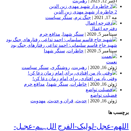
اکتبر 12, 2023
|
رهبریت
2 خاطره از شهید مهدی زین الدین
مه 17, 2021
|
جنگ نرم
,
سنگر سیاست
دفترچه اعمال
سپتامبر 5, 2020
|
سنگر شهدا
,
مدافع حرم
شهید حاج قاسم سلیمانی: احمد تداعی رفتارهای جنگ بود
سپتامبر 5, 2020
|
خاطرات
,
سنگر شهدا
نعمت
ژوئن 16, 2020
|
رهبریت
,
روشنگری
,
سنگر سیاست
وقتی یادِ من افتادی، برای امام زمان دعا کن!
ژوئن 16, 2020
|
خاطرات
,
سنگر شهدا
,
مدافع حرم
فضیلت تواضع
ژوئن 16, 2020
|
حدیث
,
قران و حدیث
,
مهدویت
برچسب ها
اللهم-عجل-لولیک-الفرج
اللﮩـم-عجـل-