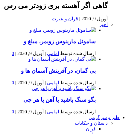
گاهی اگر آهسته بری زودتر می رس
آوریل 9, 2020
|
قرآن و عترت
|
اخیر
ساموئل مارینوس زویمر، مبلغ و
ارسال شده توسط
امامی
|
آوریل 9, 2020
|
0
بى گمان، در آفرينش آسمان ها و
ارسال شده توسط
امامی
|
آوریل 9, 2020
|
0
بگو سنگ باشید یا آهن یا هر چی
ارسال شده توسط
امامی
|
آوریل 9, 2020
|
0
طنز و سرگرمی
داستان و حکایات
قرآن