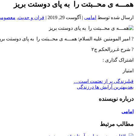
خون
همـــه ‌ی محــبتت را به پای دوستت بریز
شمال
تهران
ارسال شده توسط
امامی
|
آگوست 29, 2019
|
قران و حدیث
,
معصومی
? امیر المومنین علیه السلام: همـــه ‌ی محــبتت را به پای دوستت بریز
? شرح غـررالحکم ج۲
اشتراک گذاری :
امتیاز
قبلی
زندگی پر از نعتمت است…
بعدی
بهترین آرایش ها درزندگی
درباره نویسنده
امامی
مطالب مرتبط