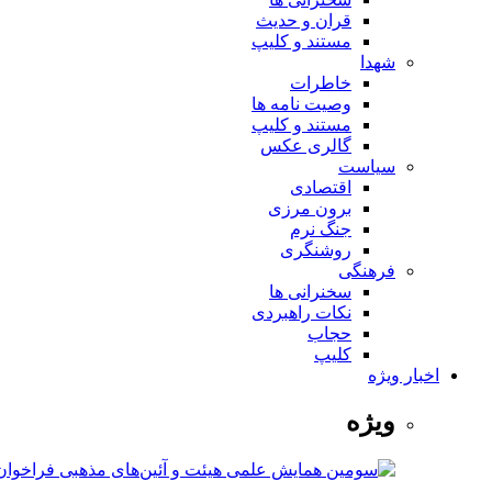
قران و حدیث
مستند و کلیپ
شهدا
خاطرات
وصیت نامه ها
مستند و کلیپ
گالری عکس
سیاست
اقتصادی
برون مرزی
جنگ نرم
روشنگری
فرهنگی
سخنرانی ها
نکات راهبردی
حجاب
کلیپ
اخبار ویژه
ویژه