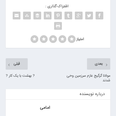
ر
اشتراک گذاری :
ر
و
ی
ا
ن
>
امتیاز
خ
ر
ی
د
بعدی
قبلی
ب
ا
مولانا گرگیج عازم سرزمین وحی
? بهشت با یک کار ?
شدند
ت
ر
ی
درباره نویسنده
م
ا
امامی
ش