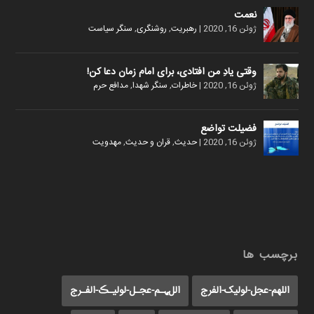
نعمت
ژوئن 16, 2020
|
رهبریت
,
روشنگری
,
سنگر سیاست
وقتی یادِ من افتادی، برای امام زمان دعا کن!
ژوئن 16, 2020
|
خاطرات
,
سنگر شهدا
,
مدافع حرم
فضیلت تواضع
ژوئن 16, 2020
|
حدیث
,
قران و حدیث
,
مهدویت
برچسب ها
اللهم-عجل-لولیک-الفرج
اللﮩـم-عجـل-لولیـڪ-الفـرج