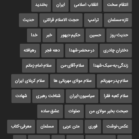
انتقام سخت
انقلاب اسلامی
ایران
بخندید
تازه-مسلمان
ترامپ
حجت الاسلام قرائتی
حدیث
حدیث-روز
حسین
حکیم-دیهور
خبر
خدا
دختران چادری
در-محضر-شهدا
دهه فجر
رهیافته
زندگی-به-سبک-شهدا
سلام-آقای-من
سلام-امام-زمانم
سلام-پدر-مهربانم
سلام مولای مهربانی ها
سلام کربلای ایران
سلام کعبه فقرا
سیاسیون-ایران
شناخت رهبری
شهادت
صبحت بخیر مولای من
صلوات
عشق-ساده
عکس-نوشت
فوری
متن عربی
مسلمان
معرفی-کتاب