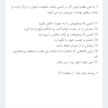
ا
ن
? یا علی هفت چیز اگر در کسی باشد حقیقت ایمان را درک کرده و
خ
تمام درهای بهشت برویش باز می شود:
ش
ک
1⃣ کسی که وضویش را به صورت کامل بگیرد
ش
2⃣ نمازش را با رعایت تمام آداب و احکام نیکو به جا آورد
و
3⃣ کسی که وجوهات و زکات مالش را بپردازد
ی
4⃣ خشم و غضب خود را نگهدارد
ی
5⃣ زبانش را از حرام حفظ نماید
ت
6⃣ برای گناهانی که انجام داده شبانه روز طلب استغفار و بخشش
ص
کند
ف
7⃣ خیر خواه اهل بیت من باشد.
ی
ه
? روضه بحار جلد 1 صفحه 57
آ
ب
ا
ب
ز
ا