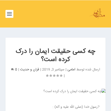
ف
ص
د
خ
و
ف
ن
ص
غ
د
ر
خ
ب
چه کسی حقیقت ایمان را درک
و
ت
کرده است؟
ن
ه
ش
ر
ارسال شده توسط
امامی
|
سپتامبر 3, 2019
|
قران و حدیث
|
0
م
ا
ا
|
ن
ل
ب
ت
ر
ه
ز
ر
گ
ا
ر
‍ ?رسول خدا (صلی الله علیه و آله) :
ن