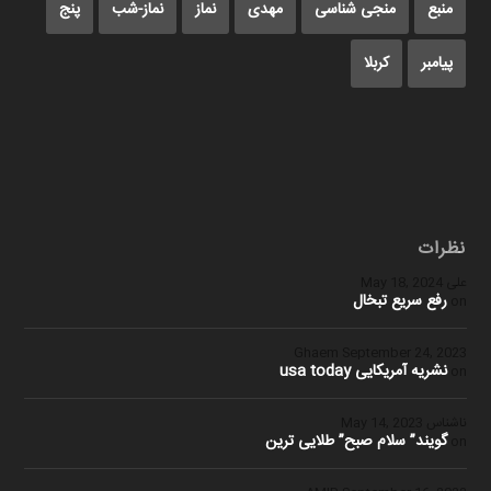
منبع
منجی شناسی
مهدی
نماز
نماز-شب
پنج
پیامبر
کربلا
نظرات
علی
May 18, 2024
رفع سریع تبخال
on
Ghaem
September 24, 2023
نشریه آمریکایی usa today
on
ناشناس
May 14, 2023
گویند” سلام صبح” طلایی ترین
on