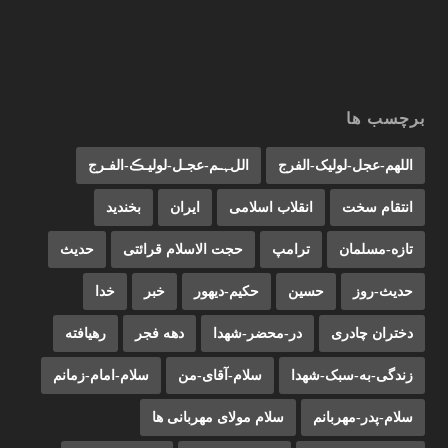
برچسب ها
اللهم-عجل-لولیک-الفرج
اللﮩـم-عجـل-لولیـڪ-الفـرج
انتقام سخت
انقلاب اسلامی
ایران
بخندید
تازه-مسلمان
ترامپ
حجت الاسلام قرائتی
حدیث
حدیث-روز
حسین
حکیم-دیهور
خبر
خدا
دختران چادری
در-محضر-شهدا
دهه فجر
رهیافته
زندگی-به-سبک-شهدا
سلام-آقای-من
سلام-امام-زمانم
سلام-پدر-مهربانم
سلام مولای مهربانی ها