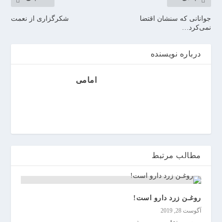
ر
ر
جوانانی که سنشان اقتضا
شکرگزاری از نعمت
نمی‌کرد…
و
ی
ا
درباره نویسنده
ن
>
امامی
خ
ر
ی
د
ب
ا
ت
مطالب مرتبط
ر
ی
م
روغـن زرد دارو است!
ا
آگوست 28, 2019
ش