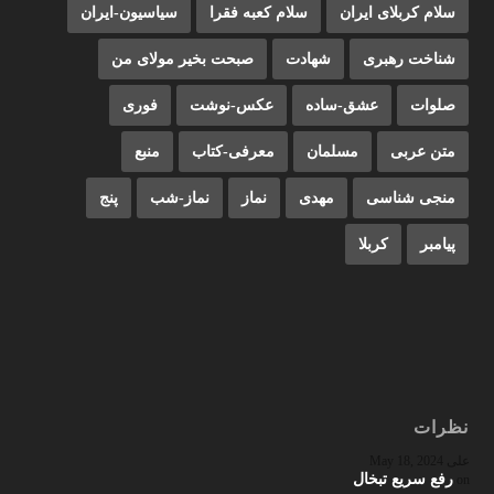
سلام کربلای ایران
سلام کعبه فقرا
سیاسیون-ایران
شناخت رهبری
شهادت
صبحت بخیر مولای من
صلوات
عشق-ساده
عکس-نوشت
فوری
متن عربی
مسلمان
معرفی-کتاب
منبع
منجی شناسی
مهدی
نماز
نماز-شب
پنج
پیامبر
کربلا
نظرات
علی
May 18, 2024
رفع سریع تبخال
on