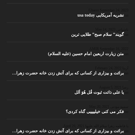
Ghaem
September 24, 2023
نشریه آمریکایی usa today
on
ناشناس
May 14, 2023
گویند” سلام صبح” طلایی ترین
on
September 16, 2022
متن زیارت اربعین امام حسین (علیه السلام)
on
آزیتا
February 24, 2022
برائت و بیزاری از کسانی که برای آتش زدن خانه حضرت زهرا…
on
رضا
August 5, 2021
یا علی ذاتت ثبوت قُل هُوَ اَلل
on
سمیه موذنی
May 20, 2021
فکر می کنی خیلییییی گناه کردی؟
on
یا فاطمه زهرا سلام الله علیها
April 29, 2021
برائت و بیزاری از کسانی که برای آتش زدن خانه حضرت زهرا…
on