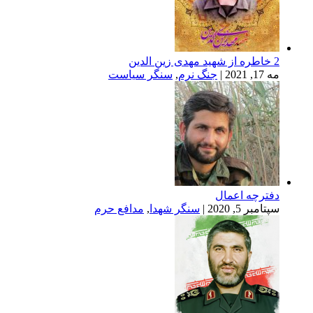
|
جنگ نرم
,
سنگر سیاست
ه اعمال
, 2020
|
سنگر شهدا
,
مدافع حرم