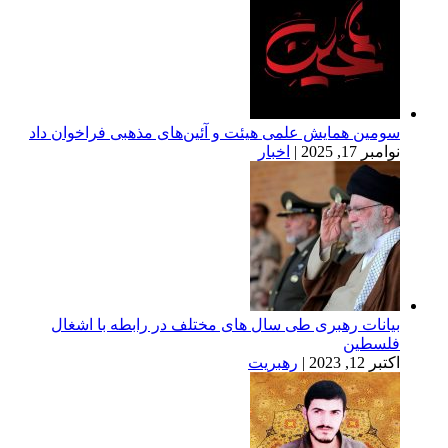
 همایش علمی هیئت و آئین‌های مذهبی فراخوان داد
202
|
اخبار
ت رهبری طی سال های مختلف در رابطه با اشغال
ین
2
|
رهبریت