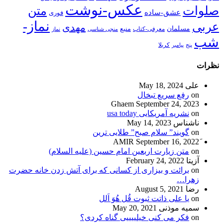
عکس-نوشت
متن
عشق-ساده
فوری
نماز-
مهدی
لمان
منبع
معرفی-کتاب
منجی شناسی
نماز
یامبر
کربلا
May 18, 2024
ع سریع تبخال
Ghaem
September 24,
یه آمریکایی usa today
اس
May 14, 2023
یند” سلام صبح” طلایی ترین
September 16,
ن زیارت اربعین امام حسین (علیه السلام)
February 24, 202
ائت و بیزاری از کسانی که برای آتش زدن خانه حضرت
…
August 5, 202
 علی ذاتت ثبوت قُل هُوَ اَلل
 موذنی
May 20, 2021
ر می کنی خیلییییی گناه کردی؟