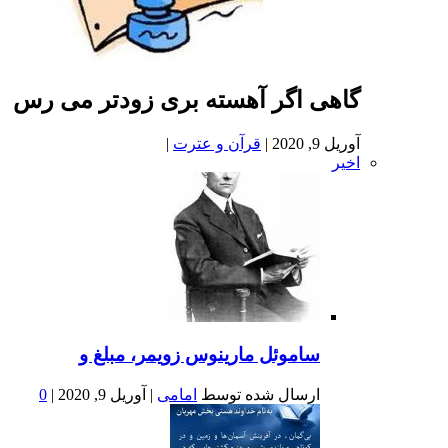
گاهی اگر آهسته بری زودتر می رس
آوریل 9, 2020
|
قرآن و عترت
|
اخیر
ساموئل مارینوس زویمر، مبلغ و
ارسال شده توسط
امامی
|
آوریل 9, 2020
|
0