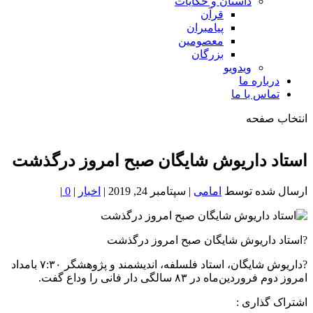
داستان و حکایات
قرآن
پیامبران
معصومین
بزرگان
ویدویو
ه ما
با ما
حه
اریوش شایگان صبح امروز درگذشت
 توسط
امامی
|
سپتامبر 24, 2019
|
اخبار
|
0
|
یوش شایگان صبح امروز درگذشت
?داریوش شایگان، استاد فلسلفه، اندیشمند و پژوهشگر ۷:۳۰ بامداد
 ۸۳ سالگی دار فانی را وداع گفت.
ری :