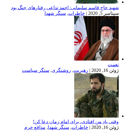
حاج قاسم سلیمانی: احمد تداعی رفتارهای جنگ بود
, 2020
|
خاطرات
,
سنگر شهدا
2
|
رهبریت
,
روشنگری
,
سنگر سیاست
یادِ من افتادی، برای امام زمان دعا کن!
2
|
خاطرات
,
سنگر شهدا
,
مدافع حرم