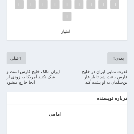
ر
ر
و
ی
امتیاز
ا
ن
>
خ
بعدی
قبلی
ر
ی
قدرت نمایی ایران در خلیج
ایران مالک خلیج فارس است و
د
فارس باعث شد تا یار غار
شک نکنید آمریکا به زودی از
ب
بن‌سلمان به او پشت ‌کند
آنجا خارج میشود
ا
ت
درباره نویسنده
ر
ی
امامی
م
ا
ش