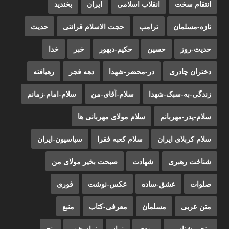
انتقام سخت
انقلاب اسلامی
ایران
بخندید
تازه-مسلمان
ترامپ
حجت الاسلام قرائتی
حدیث
حدیث-روز
حسین
حکیم-دیهور
خبر
خدا
دختران چادری
در-محضر-شهدا
دهه فجر
رهیافته
زندگی-به-سبک-شهدا
سلام-آقای-من
سلام-امام-زمانم
سلام-پدر-مهربانم
سلام مولای مهربانی ها
سلام کربلای ایران
سلام کعبه فقرا
سیاسیون-ایران
شناخت رهبری
شهادت
صبحت بخیر مولای من
صلوات
عشق-ساده
عکس-نوشت
فوری
متن عربی
مسلمان
معرفی-کتاب
منبع
منجی شناسی
مهدی
نماز
نماز-شب
پنج