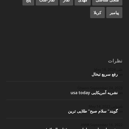
پیامبر
کربلا
نظرات
علی
May 18, 2024
رفع سریع تبخال
on
Ghaem
September 24, 2023
نشریه آمریکایی usa today
on
ناشناس
May 14, 2023
گویند” سلام صبح” طلایی ترین
on
September 16, 2022