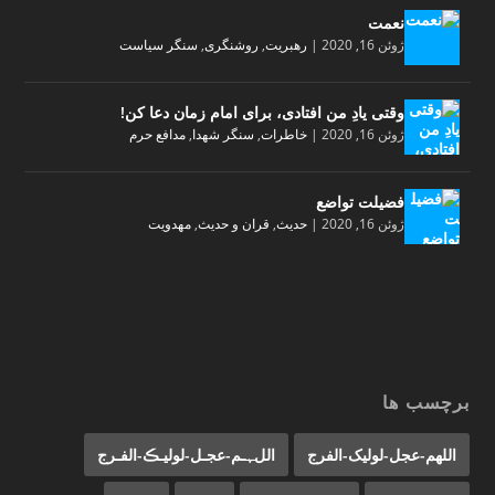
نعمت
ژوئن 16, 2020
|
رهبریت
,
روشنگری
,
سنگر سیاست
وقتی یادِ من افتادی، برای امام زمان دعا کن!
ژوئن 16, 2020
|
خاطرات
,
سنگر شهدا
,
مدافع حرم
فضیلت تواضع
ژوئن 16, 2020
|
حدیث
,
قران و حدیث
,
مهدویت
برچسب ها
اللهم-عجل-لولیک-الفرج
اللﮩـم-عجـل-لولیـڪ-الفـرج