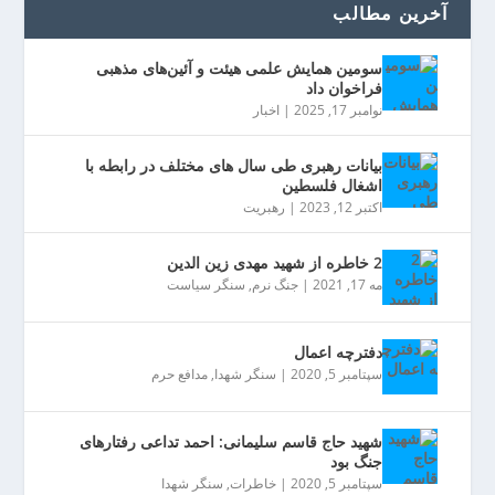
آخرین مطالب
سومین همایش علمی هیئت و آئین‌های مذهبی
فراخوان داد
نوامبر 17, 2025
|
اخبار
بیانات رهبری طی سال های مختلف در رابطه با
اشغال فلسطین
اکتبر 12, 2023
|
رهبریت
2 خاطره از شهید مهدی زین الدین
مه 17, 2021
|
جنگ نرم
,
سنگر سیاست
دفترچه اعمال
سپتامبر 5, 2020
|
سنگر شهدا
,
مدافع حرم
شهید حاج قاسم سلیمانی: احمد تداعی رفتارهای
جنگ بود
سپتامبر 5, 2020
|
خاطرات
,
سنگر شهدا