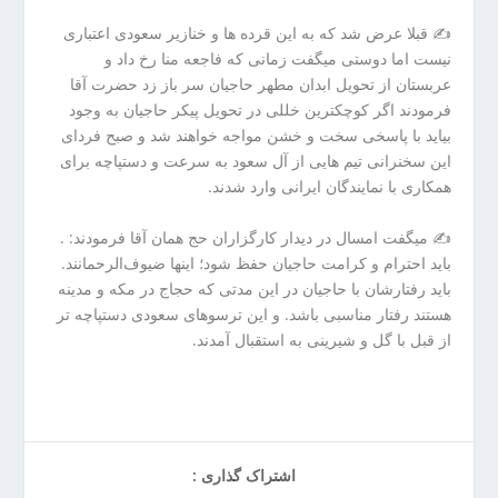
ا
ن
✍ قبلا عرض شد که به این قرده ها و خنازیر سعودی اعتباری
خ
نیست اما دوستی میگفت زمانی که فاجعه منا رخ داد و
ش
عربستان از تحویل ابدان مطهر حاجیان سر باز زد حضرت آقا
ک
فرمودند اگر کوچکترین خللی در تحویل پیکر حاجیان به وجود
ش
بیاید با پاسخی سخت و خشن مواجه خواهند شد و صبح فردای
و
این سخنرانی تیم هایی از آل سعود به سرعت و دستپاچه برای
ی
همکاری با نمایندگان ایرانی وارد شدند.
ی
ت
✍ میگفت امسال در دیدار کارگزاران حج همان آقا فرمودند: .
ص
باید احترام و کرامت حاجیان حفظ شود؛ اینها ضیوف‌الرحمانند.
ف
باید رفتارشان با حاجیان در این مدتی که حجاج در مکه و مدینه
ی
هستند رفتار مناسبی باشد. و این ترسوهای سعودی دستپاچه تر
ه
از قبل با گل و شیرینی به استقبال آمدند.
آ
ب
ا
ب
ز
اشتراک گذاری :
ا