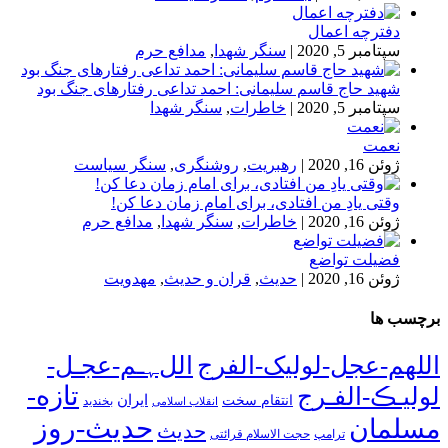
دفترچه اعمال
سپتامبر 5, 2020
|
سنگر شهدا
,
مدافع حرم
شهید حاج قاسم سلیمانی: احمد تداعی رفتارهای جنگ بود
سپتامبر 5, 2020
|
خاطرات
,
سنگر شهدا
نعمت
ژوئن 16, 2020
|
رهبریت
,
روشنگری
,
سنگر سیاست
وقتی یادِ من افتادی، برای امام زمان دعا کن!
ژوئن 16, 2020
|
خاطرات
,
سنگر شهدا
,
مدافع حرم
فضیلت تواضع
ژوئن 16, 2020
|
حدیث
,
قران و حدیث
,
مهدویت
برچسب ها
اللهم-عجل-لولیک-الفرج
اللﮩـم-عجـل-
تازه-
لولیـڪ-الفـرج
انتقام سخت
ایران
انقلاب اسلامی
بخندید
حدیث-روز
مسلمان
حدیث
ترامپ
حجت الاسلام قرائتی