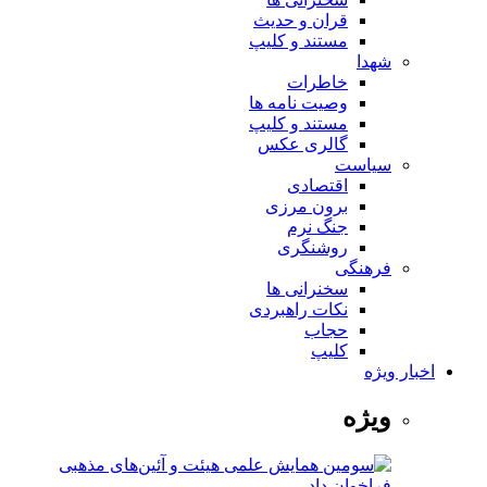
قران و حدیث
مستند و کلیپ
شهدا
خاطرات
وصیت نامه ها
مستند و کلیپ
گالری عکس
سیاست
اقتصادی
برون مرزی
جنگ نرم
روشنگری
فرهنگی
سخنرانی ها
نکات راهبردی
حجاب
کلیپ
اخبار ویژه
ویژه