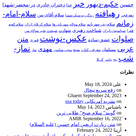
خبر
حکیم-دیهور
حسین
در-محضر-شهدا
دختران چادری
خدا
رهیافته
سلام-امام-
سلام-آقای-من
دهه فجر
زندگی-به-سبک-شهدا
زمانم
سلام-پدر-مهربانم
سلام مولای مهربانی ها
سلام کربلای ایران
سلام کعبه
شناخت رهبری
شهادت
فقرا
سیاسیون-ایران
صبحت بخیر مولای من
عکس-نوشت
صلوات
متن
عشق-ساده
فوری
نماز-
عربی
مهدی
مسلمان
منبع
معرفی-کتاب
منجی شناسی
نماز
شب
پنج
پیامبر
کربلا
نظرات
علی
May 18, 2024
on
رفع سریع تبخال
Ghaem
September 24, 2023
on
نشریه آمریکایی usa today
ناشناس
May 14, 2023
on
گویند” سلام صبح” طلایی ترین
September 16, 2022
on
متن زیارت اربعین امام حسین (علیه السلام)
آزیتا
February 24, 2022
on
برائت و بیزاری از کسانی که برای آتش زدن خانه حضرت