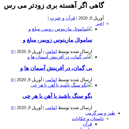
گاهی اگر آهسته بری زودتر می رس
آوریل 9, 2020
|
قرآن و عترت
|
اخیر
ساموئل مارینوس زویمر، مبلغ و
ارسال شده توسط
امامی
|
آوریل 9, 2020
|
0
بى گمان، در آفرينش آسمان ها و
ارسال شده توسط
امامی
|
آوریل 9, 2020
|
0
بگو سنگ باشید یا آهن یا هر چی
ارسال شده توسط
امامی
|
آوریل 9, 2020
|
0
طنز و سرگرمی
داستان و حکایات
قرآن