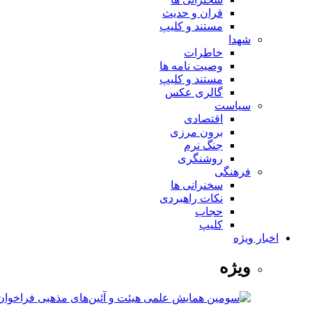
قران و حدیث
مستند و کلیپ
شهدا
خاطرات
وصیت نامه ها
مستند و کلیپ
گالری عکس
سیاست
اقتصادی
برون مرزی
جنگ نرم
روشنگری
فرهنگی
سخنرانی ها
نکات راهبردی
حجاب
کلیپ
اخبار ویژه
ویژه