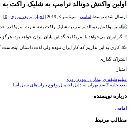
خون
اولین واکنش دونالد ترامپ به شلیک راکت‌ به س
شمال
تهران
ارسال شده توسط
امامی
|
سپتامبر 3, 2019
|
اخبار
,
برون مرزی
|
0
|
? اگر ایران می‌خواهد با آمریکا بجنگد این پایان ایران خواهد بود، هرگز دوب
✍ کاری به این نداریم که کار ایران نبوده ولی لذت داستان اینجاست که
اشتراک گذاری :
امتیاز
قبلی
وظیفه ی بیمار در مورد روزه
بعدی
تخلیه ۳ سد تهران به دلیل احتمال وقوع باران‌های سیل آسا
درباره نویسنده
امامی
مطالب مرتبط