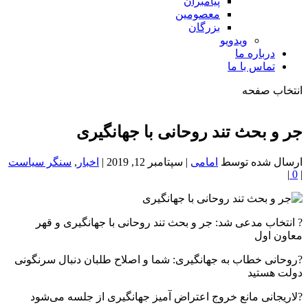
پیامبران
معصومین
بزرگان
ویدویو
درباره ما
تماس با ما
انتخاب صفحه
فصد
خون
جر و بحث تند روحانی با جهانگیری
شمال
تهران
ارسال شده توسط
امامی
|
سپتامبر 12, 2019
|
اخبار
,
سنگر سیاست
|
0
|
? انتخاب مدعی شد: جر و بحث تند روحانی با جهانگیری و قهر
معاون اول
?روحانی خطاب به جهانگیری: شما و اصلاح طلبان دنبال سرنگونی
دولت هستید
?لاریجانی مانع خروج اعتراض آمیز جهانگیری از جلسه می‌شود