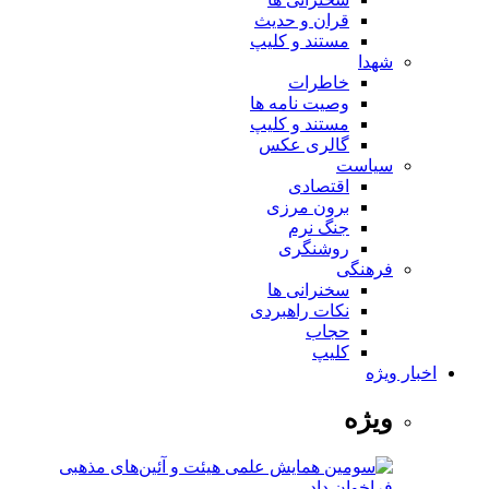
قران و حدیث
مستند و کلیپ
شهدا
خاطرات
وصیت نامه ها
مستند و کلیپ
گالری عکس
سیاست
اقتصادی
برون مرزی
جنگ نرم
روشنگری
فرهنگی
سخنرانی ها
نکات راهبردی
حجاب
کلیپ
اخبار ویژه
ویژه