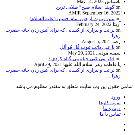
ناشناس
May 14, 2023
on
گویند” سلام صبح” طلایی ترین
September 16, 2022
on
متن زیارت اربعین امام حسین (علیه السلام)
آزیتا
February 24, 2022
on
برائت و بیزاری از کسانی که برای آتش زدن خانه حضرت
زهرا…
رضا
August 5, 2021
on
یا علی ذاتت ثبوت قُل هُوَ اَلل
سمیه موذنی
May 20, 2021
on
فکر می کنی خیلییییی گناه کردی؟
یا فاطمه زهرا سلام الله علیها
April 29, 2021
on
برائت و بیزاری از کسانی که برای آتش زدن خانه حضرت
زهرا…
تمامی حقوق این وب سایت متعلق به مقتدر مظلوم می باشد
ورود
نمونه کارها
درباره ما
تماس با ما