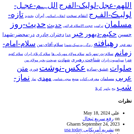
اللهم-عجل-لولیک-الفرج
اللﮩـم-عجـل-
تازه-
لولیـڪ-الفـرج
انتقام سخت
ایران
انقلاب اسلامی
بخندید
حدیث-روز
مسلمان
حدیث
ترامپ
حجت الاسلام قرائتی
خبر
حکیم-دیهور
حسین
در-محضر-شهدا
دختران چادری
خدا
رهیافته
سلام-امام-
سلام-آقای-من
دهه فجر
زندگی-به-سبک-شهدا
زمانم
سلام-پدر-مهربانم
سلام مولای مهربانی ها
سلام کربلای ایران
سلام کعبه
شناخت رهبری
شهادت
فقرا
سیاسیون-ایران
صبحت بخیر مولای من
عکس-نوشت
صلوات
متن
عشق-ساده
فوری
نماز-
عربی
مهدی
مسلمان
منبع
معرفی-کتاب
منجی شناسی
نماز
شب
پنج
پیامبر
کربلا
نظرات
علی
May 18, 2024
on
رفع سریع تبخال
Ghaem
September 24, 2023
on
نشریه آمریکایی usa today