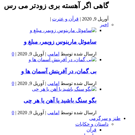
گاهی اگر آهسته بری زودتر می رس
آوریل 9, 2020
|
قرآن و عترت
|
اخیر
ساموئل مارینوس زویمر، مبلغ و
ارسال شده توسط
امامی
|
آوریل 9, 2020
|
0
بى گمان، در آفرينش آسمان ها و
ارسال شده توسط
امامی
|
آوریل 9, 2020
|
0
بگو سنگ باشید یا آهن یا هر چی
ارسال شده توسط
امامی
|
آوریل 9, 2020
|
0
طنز و سرگرمی
داستان و حکایات
قرآن