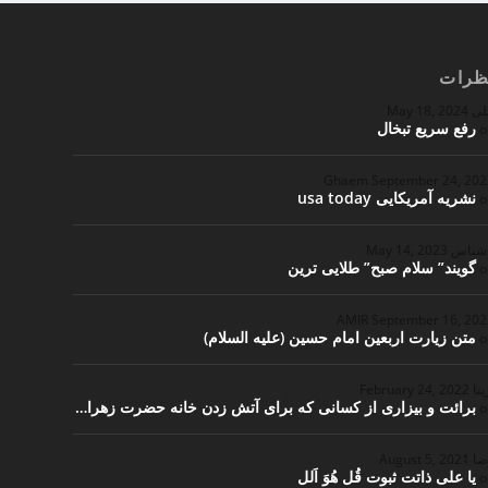
ظرات
لی
May 18, 2024
رفع سریع تبخال
o
Ghaem
September 24, 20
نشریه آمریکایی usa today
o
اشناس
May 14, 2023
گویند” سلام صبح” طلایی ترین
o
September 16, 20
متن زیارت اربعین امام حسین (علیه السلام)
o
یتا
February 24, 2022
برائت و بیزاری از کسانی که برای آتش زدن خانه حضرت زهرا…
o
ضا
August 5, 2021
یا علی ذاتت ثبوت قُل هُوَ اَلل
o