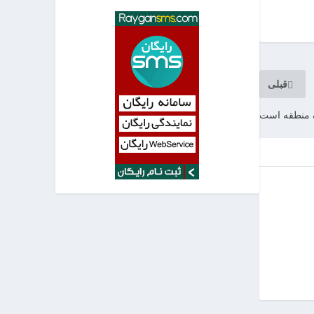
قبلی
رک منطقه است