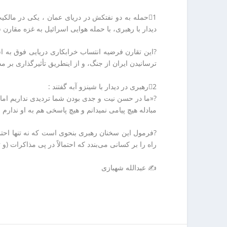
ا
ر
ن
1⃣حمله به دو نفتکش در دریای عمان ، یکی در مالکی
ا
خ
دیدار با رهبری، با حمله هوایی اسرائیل به غزه مقارن 
ن
ش
ک
?این تقارن فرضیه انتساب خرابکاری دریایی فوق به اس
ش
ترسانیدن ایران از جنگ، و از اینطریق تأثیرگذاری بر مذ
و
ی
2⃣رهبری در دیدار با شینزو آبه گفتند :
ی
?«ما در حسن نیت و جدی بودن شما تردیدی نداریم ام
ت
مبادله هیچ پیامی نمیدانم و هیچ پاسخی هم به او ندارم و
ص
ف
?فرمول این سخنان رهبری بنحوی است که نه تنها احتمال
ی
راه را بر کسانی می‌بندد که احتمالاً در پی مذاکرات (و تو
ه
آ
✍ عبدالله شهبازی
ب
ا
ب
ز
ا