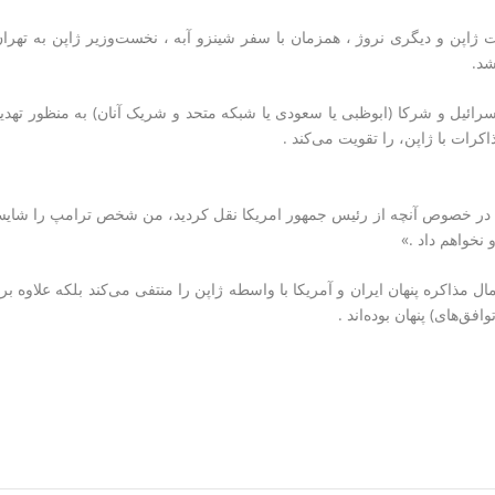
ت ژاپن و دیگری نروژ ، همزمان با سفر شینزو آبه ، نخست‌وزیر ژاپن به تهران
شد.
رائیل و شرکا (ابوظبی یا سعودی یا شبکه متحد و شریک آنان) به منظور تهدید
اکرات با ژاپن، را تقویت می‌کند .
ا در خصوص آنچه از رئیس جمهور امریکا نقل کردید، من شخص ترامپ را شایس
 نخواهم داد .»
 مذاکره پنهان ایران و آمریکا با واسطه ژاپن را منتفی می‌کند بلکه علاوه بر 
افق‌های) پنهان بوده‌اند .