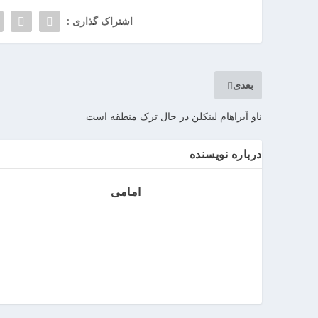
ر
اشتراک گذاری :
ر
و
ی
ا
بعدی
ن
>
ناو آبراهام لینکلن در حال ترک منطقه است
خ
ر
درباره نویسنده
ی
د
ب
امامی
ا
ت
ر
ی
م
ا
ش