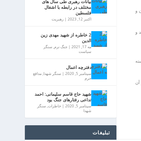
بیانات رهبری طی سال های
مختلف در رابطه با اشغال
 و
فلسطین
اکتبر 12, 2023
|
رهبریت
 و
2 خاطره از شهید مهدی زین
الدین
مه 17, 2021
|
جنگ نرم
,
سنگر
سیاست
ته
دفترچه اعمال
سپتامبر 5, 2020
|
سنگر شهدا
,
مدافع
حرم
آن
شهید حاج قاسم سلیمانی: احمد
تداعی رفتارهای جنگ بود
سپتامبر 5, 2020
|
خاطرات
,
سنگر
شهدا
تبلیغات