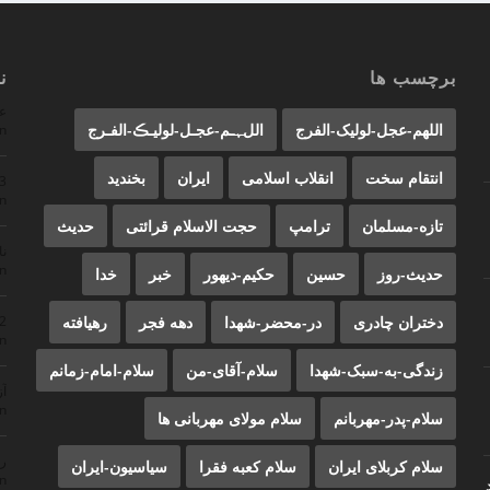
برچسب ها
ن
ع
اللهم-عجل-لولیک-الفرج
اللﮩـم-عجـل-لولیـڪ-الفـرج
n
انتقام سخت
انقلاب اسلامی
ایران
بخندید
23
n
تازه-مسلمان
ترامپ
حجت الاسلام قرائتی
حدیث
ن
n
حدیث-روز
حسین
حکیم-دیهور
خبر
خدا
دختران چادری
در-محضر-شهدا
دهه فجر
رهیافته
22
n
زندگی-به-سبک-شهدا
سلام-آقای-من
سلام-امام-زمانم
آز
n
سلام-پدر-مهربانم
سلام مولای مهربانی ها
ر
سلام کربلای ایران
سلام کعبه فقرا
سیاسیون-ایران
n