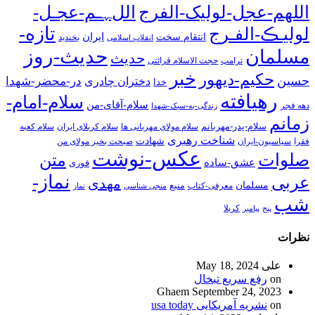
اللهم-عجل-لولیک-الفرج
اللﮩـم-عجـل-
تازه-
لولیـڪ-الفـرج
انتقام سخت
ایران
انقلاب اسلامی
بخندید
حدیث-روز
مسلمان
حدیث
ترامپ
حجت الاسلام قرائتی
خبر
حکیم-دیهور
حسین
در-محضر-شهدا
دختران چادری
خدا
رهیافته
سلام-امام-
سلام-آقای-من
دهه فجر
زندگی-به-سبک-شهدا
زمانم
سلام-پدر-مهربانم
سلام مولای مهربانی ها
سلام کربلای ایران
سلام کعبه
شناخت رهبری
شهادت
فقرا
سیاسیون-ایران
صبحت بخیر مولای من
عکس-نوشت
صلوات
متن
عشق-ساده
فوری
نماز-
عربی
مهدی
مسلمان
منبع
معرفی-کتاب
منجی شناسی
نماز
شب
پنج
پیامبر
کربلا
نظرات
علی
May 18, 2024
on
رفع سریع تبخال
Ghaem
September 24, 2023
on
نشریه آمریکایی usa today