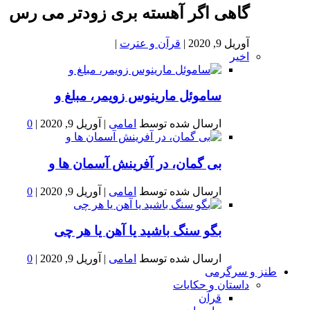
گاهی اگر آهسته بری زودتر می رس
آوریل 9, 2020
|
قرآن و عترت
|
اخیر
ساموئل مارینوس زویمر، مبلغ و
ارسال شده توسط
امامی
|
آوریل 9, 2020
|
0
بى گمان، در آفرينش آسمان ها و
ارسال شده توسط
امامی
|
آوریل 9, 2020
|
0
بگو سنگ باشید یا آهن یا هر چی
ارسال شده توسط
امامی
|
آوریل 9, 2020
|
0
طنز و سرگرمی
داستان و حکایات
قرآن