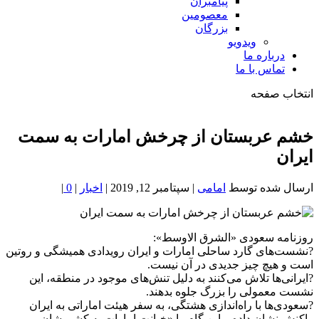
پیامبران
معصومین
بزرگان
ویدویو
درباره ما
تماس با ما
انتخاب صفحه
فصد
خون
خشم عربستان از چرخش امارات به سمت
شمال
ایران
تهران
ارسال شده توسط
امامی
|
سپتامبر 12, 2019
|
اخبار
|
0
|
روزنامه سعودی «الشرق الاوسط»:
?نشست‌های گارد ساحلی امارات و ایران رویدادی همیشگی و روتین
است و هیچ چیز جدیدی در آن نیست.
?ایرانی‌ها تلاش می‌کنند به دلیل تنش‌های موجود در منطقه، این
نشست معمولی را بزرگ جلوه بدهند.
?سعودی‌ها با راه‌اندازی هشتگی، به سفر هیئت اماراتی به ایران
واکنش نشان داده و این گام را «خیانت امارات به کشورشان