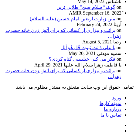
ناشناس
May 14, 2023
on
گویند” سلام صبح” طلایی ترین
September 16, 2022
on
متن زیارت اربعین امام حسین (علیه السلام)
آزیتا
February 24, 2022
on
برائت و بیزاری از کسانی که برای آتش زدن خانه حضرت
زهرا…
رضا
August 5, 2021
on
یا علی ذاتت ثبوت قُل هُوَ اَلل
سمیه موذنی
May 20, 2021
on
فکر می کنی خیلییییی گناه کردی؟
یا فاطمه زهرا سلام الله علیها
April 29, 2021
on
برائت و بیزاری از کسانی که برای آتش زدن خانه حضرت
زهرا…
تمامی حقوق این وب سایت متعلق به مقتدر مظلوم می باشد
ورود
نمونه کارها
درباره ما
تماس با ما