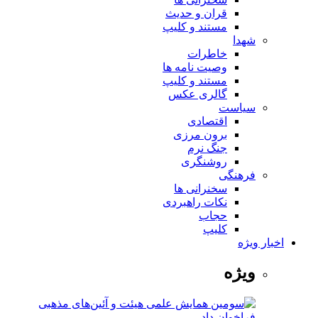
قران و حدیث
مستند و کلیپ
شهدا
خاطرات
وصیت نامه ها
مستند و کلیپ
گالری عکس
سیاست
اقتصادی
برون مرزی
جنگ نرم
روشنگری
فرهنگی
سخنرانی ها
نکات راهبردی
حجاب
کلیپ
اخبار ویژه
ویژه