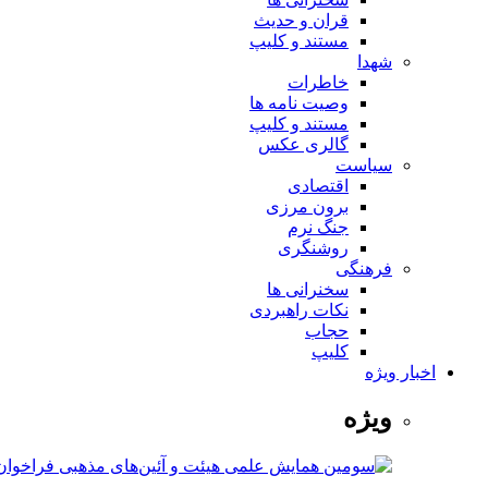
قران و حدیث
مستند و کلیپ
شهدا
خاطرات
وصیت نامه ها
مستند و کلیپ
گالری عکس
سیاست
اقتصادی
برون مرزی
جنگ نرم
روشنگری
فرهنگی
سخنرانی ها
نکات راهبردی
حجاب
کلیپ
اخبار ویژه
ویژه