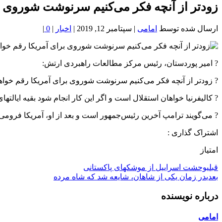
خون
زودتر از آنچه فکر می‌کنیم سرنوشت شوروی بر
شمال
تهران
ارسال شده توسط
امامی
|
سپتامبر 12, 2019
|
اخبار
|
0
|
? امیر پوردستان، رئیس مرکز مطالعات راهبردی ارتش:
? زودتر از آنچه فکر می‌کنیم سرنوشت شوروی برای آمریکا رقم خواه
? کالیفرنیا خواهان استقلال است و اگر این کار انجام شود بقیه ایالتهای
? می‌گویند ترامپ آخرین رئیس‌جمهور است و بعد از او، آمریکا فرومی‌
اشتراک گذاری :
امتیاز
قبلی
وحشت اسراییل از موشکهای پاکستانی
بعدی
در زمان یکی از شاهان، شایعه شد که شاه مرده
درباره نویسنده
امامی