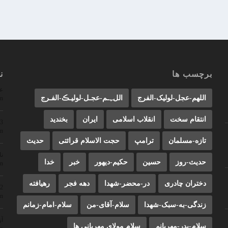
برچسب ها
ن
ع
اللهم-عجل-لولیک-الفرج
اللﮩـم-عجـل-لولیـڪ-الفـرج
on
انتقام سخت
انقلاب اسلامی
ایران
بخندید
23
on
تازه-مسلمان
ترامپ
حجت الاسلام قرائتی
حدیث
ن
حدیث-روز
حسین
حکیم-دیهور
خبر
خدا
on
دختران چادری
در-محضر-شهدا
دهه فجر
رهیافته
22
on
زندگی-به-سبک-شهدا
سلام-آقای-من
سلام-امام-زمانم
آز
سلام-پدر-مهربانم
سلام مولای مهربانی ها