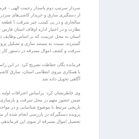
ا
ن
ن
سردار سرتیپ دوم پاسدار رحمت الهی – فرم
خ
از دستگیری سارق و خریدار کاشی‌های سردرب 
ش
سالجاری و
ک
نظارت و در اختیار اداره اوقاف استان فارس 
ش
استان به محل عزیمت که بر اساس وظایف ذات
و
گسترده، نسبت به مستند سازی و تشکیل پروند
ی
سرقت و کشف اموال مسرقه در دستور کار ی
ی
ت
فرمانده یگان حفاظت تصریح کرد: در این راس
ص
با همکاری نیروی انتظامی استان، سارق کاشی
ف
آگاهی تحویل داده شد
ی
ه
وی خاطرنشان کرد: براساس اعترافات اولیه 
آ
ضمن حضور متهم در محل سرقت و بازسازی صحن
ب
تاریخی مرتبط با موضوع شناسایی و در مواجه
ا
پرونده دستگیرکه در بازرسی انجام شده از 
ب
تحصیل اموال مسرقه از سوی این فرماندهی 
ز
ا