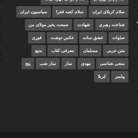
on
سلام کربلای ایران
سلام کعبه فقرا
سیاسیون-ایران
ر
on
شناخت رهبری
شهادت
صبحت بخیر مولای من
سم
صلوات
عشق-ساده
عکس-نوشت
فوری
on
متن عربی
مسلمان
معرفی-کتاب
منبع
یا
on
منجی شناسی
مهدی
نماز
نماز-شب
پنج
پیامبر
کربلا