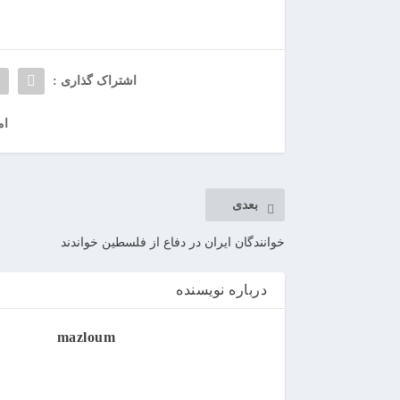
ر
ر
و
ی
اشتراک گذاری :
ا
ن
ام
>
خ
ر
ی
بعدی
د
ب
خوانندگان ایران در دفاع از فلسطین خواندند
ا
ت
درباره نویسنده
ر
ی
mazloum
م
ا
ش