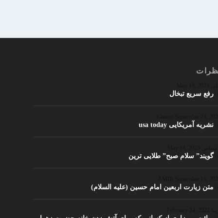
ظرات
لی
May 18, 2024
رفع سریع تبخال
Ghaem
September 24, 20
نشریه آمریکایی usa today
اشناس
May 14, 2023
گویند” سلام صبح” طلایی ترین
September 16, 20
متن زیارت اربعین امام حسین (علیه السلام)
یتا
February 24, 2022