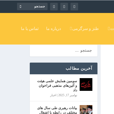
ت
طنز و سرگرمی
درباره ما
تماس با ما
آخرین مطالب
سومین همایش علمی هیئت
و آئین‌های مذهبی فراخوان
داد
نوامبر 17, 2025
|
اخبار
بیانات رهبری طی سال های
مختلف در رابطه با اشغال