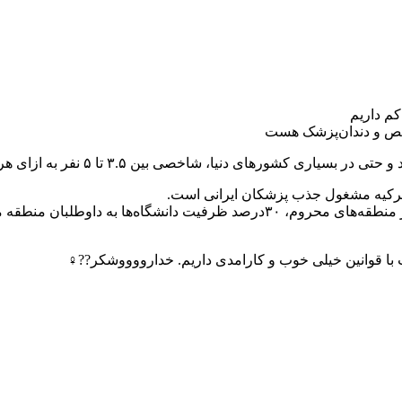
کم داریم
ترکیه مشغول جذب پزشکان ایرانی است.
معاون وزیر بهداشت، ایرج حریرچی، گفته: «برای حل کم‌بود پزشک در منطقه‌های محرو
 قوانین خیلی خوب و کارامدی داریم. خدارووووشکر??‍♀️