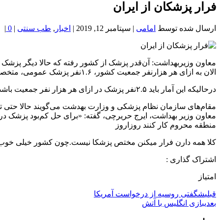
خون
فرار پزشکان از ایران
شمال
تهران
ارسال شده توسط
امامی
|
سپتامبر 12, 2019
|
اخبار
,
طب سنتی
|
0
|
معاون وزیربهداشت: آن‌قدر پزشک از کشور رفته که حالا دیگر پزشک 
الان به ازای هر هزارنفر جمعیت کشور، ۱.۶نفر پزشک عمومی، متخصص و دندان‌پزشک هست
در‌حالیکه این آمار باید ۲.۵نفر پزشک در ازای هر هزار نفر جمعیت باشد و حتی در بسیاری کشورهای دنیا، شاخصی بین ۳.۵ تا ۵ نفر به ازای هر هزارنفر جمعیت دارند
مقام‌های سازمان نظام پزشکی و وزارت بهدشت می‌گویند حالا حتی 
منطقه محروم کار کنند روزاروز
کلا همه دارن فرار میکنن مختص پزشکا نیست.چون کشور خیلی خوب با
اشتراک گذاری :
امتیاز
قبلی
شگفتی روسیه از درخواست آمریکا
بعدی
بازی انگلیس با آتش