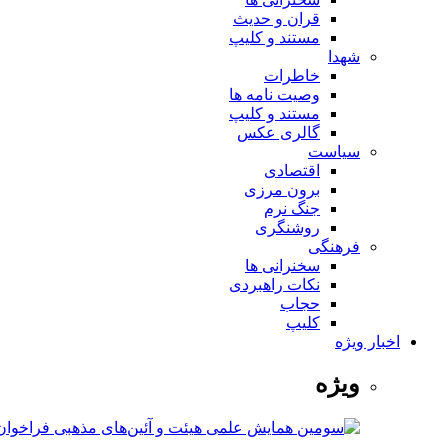
قران و حدیث
مستند و کلیپ
شهدا
خاطرات
وصیت نامه ها
مستند و کلیپ
گالری عکس
سیاست
اقتصادی
برون مرزی
جنگ نرم
روشنگری
فرهنگی
سخنرانی ها
نکات راهبردی
حجاب
کلیپ
اخبار ویژه
ویژه