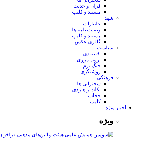
قران و حدیث
مستند و کلیپ
شهدا
خاطرات
وصیت نامه ها
مستند و کلیپ
گالری عکس
سیاست
اقتصادی
برون مرزی
جنگ نرم
روشنگری
فرهنگی
سخنرانی ها
نکات راهبردی
حجاب
کلیپ
اخبار ویژه
ویژه