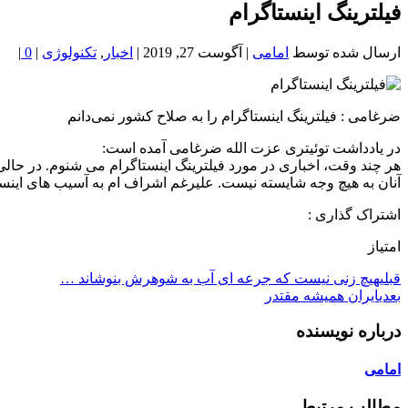
خون
فیلترینگ اینستاگرام
شمال
تهران
ارسال شده توسط
امامی
|
آگوست 27, 2019
|
اخبار
,
تکنولوژی
|
0
|
ضرغامی : فیلترینگ اینستاگرام را به صلاح کشور نمی‌دانم
در یادداشت توئیتری عزت الله ضرغامی آمده است:
هر چند وقت، اخباری در مورد فیلترینگ اینستاگرام می شنوم. در حال
آنان به هیچ وجه شایسته نیست. علیرغم اشراف ام به آسیب های اینستا
اشتراک گذاری :
امتیاز
قبلی
هيچ زنى نيست كه جرعه اى آب به شوهرش بنوشاند …
بعدی
ایران همیشه مقتدر
درباره نویسنده
امامی
مطالب مرتبط