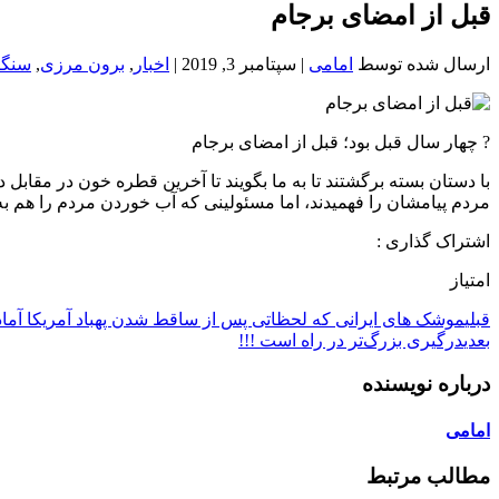
خون
قبل از امضای برجام
شمال
تهران
ارسال شده توسط
امامی
|
سپتامبر 3, 2019
|
اخبار
,
برون مرزی
,
سنگر
? چهار سال قبل بود؛ قبل از امضای برجام
با دستان بسته برگشتند تا به ما بگویند تا آخرین قطره خون در مقابل 
مردم پیامشان را فهمیدند، اما مسئولینی که آب خوردن مردم را هم به
اشتراک گذاری :
امتیاز
قبلی
موشک های ایرانی که لحظاتی پس از ساقط شدن پهباد آمریکا آماد
بعدی
درگیری بزرگ‌تر در راه است !!!
درباره نویسنده
امامی
مطالب مرتبط