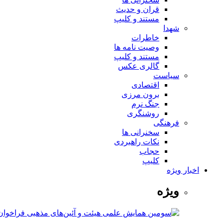
قران و حدیث
مستند و کلیپ
شهدا
خاطرات
وصیت نامه ها
مستند و کلیپ
گالری عکس
سیاست
اقتصادی
برون مرزی
جنگ نرم
روشنگری
فرهنگی
سخنرانی ها
نکات راهبردی
حجاب
کلیپ
اخبار ویژه
ویژه