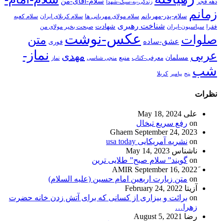
سلام-آقای-من
دهه فجر
زندگی-به-سبک-شهدا
زمانم
سلام-پدر-مهربانم
سلام مولای مهربانی ها
سلام کربلای ایران
سلام کعبه
شناخت رهبری
شهادت
فقرا
سیاسیون-ایران
صبحت بخیر مولای من
عکس-نوشت
صلوات
متن
عشق-ساده
فوری
نماز-
عربی
مهدی
مسلمان
منبع
معرفی-کتاب
منجی شناسی
نماز
شب
پنج
پیامبر
کربلا
نظرات
علی
May 18, 2024
on
رفع سریع تبخال
Ghaem
September 24, 2023
on
نشریه آمریکایی usa today
ناشناس
May 14, 2023
on
گویند” سلام صبح” طلایی ترین
September 16, 2022
on
متن زیارت اربعین امام حسین (علیه السلام)
آزیتا
February 24, 2022
on
برائت و بیزاری از کسانی که برای آتش زدن خانه حضرت
زهرا…
رضا
August 5, 2021