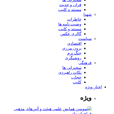
قران و حدیث
مستند و کلیپ
شهدا
خاطرات
وصیت نامه ها
مستند و کلیپ
گالری عکس
سیاست
اقتصادی
برون مرزی
جنگ نرم
روشنگری
فرهنگی
سخنرانی ها
نکات راهبردی
حجاب
کلیپ
اخبار ویژه
ویژه