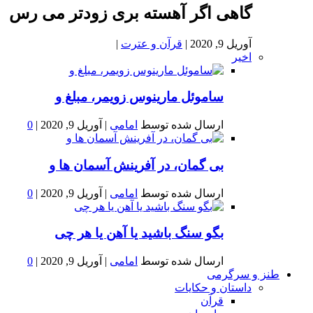
گاهی اگر آهسته بری زودتر می رس
آوریل 9, 2020
|
قرآن و عترت
|
اخیر
ساموئل مارینوس زویمر، مبلغ و
ارسال شده توسط
امامی
|
آوریل 9, 2020
|
0
بى گمان، در آفرينش آسمان ها و
ارسال شده توسط
امامی
|
آوریل 9, 2020
|
0
بگو سنگ باشید یا آهن یا هر چی
ارسال شده توسط
امامی
|
آوریل 9, 2020
|
0
طنز و سرگرمی
داستان و حکایات
قرآن