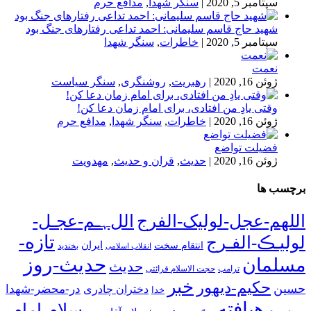
سپتامبر 5, 2020
|
سنگر شهدا
,
مدافع حرم
شهید حاج قاسم سلیمانی: احمد تداعی رفتارهای جنگ بود
سپتامبر 5, 2020
|
خاطرات
,
سنگر شهدا
نعمت
ژوئن 16, 2020
|
رهبریت
,
روشنگری
,
سنگر سیاست
وقتی یادِ من افتادی، برای امام زمان دعا کن!
ژوئن 16, 2020
|
خاطرات
,
سنگر شهدا
,
مدافع حرم
فضیلت تواضع
ژوئن 16, 2020
|
حدیث
,
قران و حدیث
,
مهدویت
برچسب ها
اللهم-عجل-لولیک-الفرج
اللﮩـم-عجـل-
تازه-
لولیـڪ-الفـرج
انتقام سخت
ایران
انقلاب اسلامی
بخندید
حدیث-روز
مسلمان
حدیث
ترامپ
حجت الاسلام قرائتی
خبر
حکیم-دیهور
حسین
در-محضر-شهدا
دختران چادری
خدا
رهیافته
سلام-امام-