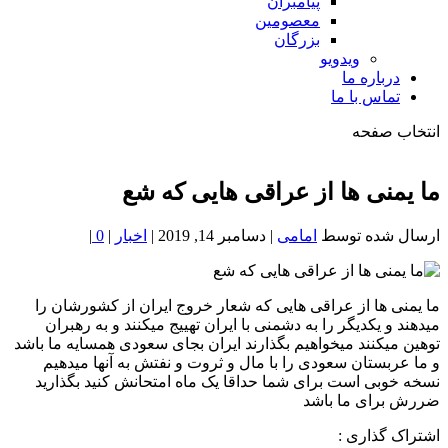
پیامبران
معصومین
بزرگان
ویدویو
درباره ما
تماس با ما
انتخاب صفحه
فصد
خون
ما یمنی ها از عراقی هایی که شع
شمال
تهران
ارسال شده توسط
امامی
|
دسامبر 14, 2019
|
اخبار
|
0
|
ما یمنی ها از عراقی هایی که شعار خروج ایران از کشورشان را
میدهند و یکدیگر را به دشمنی با ایران تهییج میکنند و به رهبران
توهین میکنند میخواهیم بگذارند ایران بجای سعودی همسایه ما باشد
و ما عربستان سعودی را با مال و ثروت و نفتش به آنها میدهیم
نسخه خوبی است برای شما حداقا یک ماه امتحانش کنید بگذارید
ضررش برای ما باشد
اشتراک گذاری :