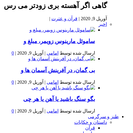
گاهی اگر آهسته بری زودتر می رس
آوریل 9, 2020
|
قرآن و عترت
|
اخیر
ساموئل مارینوس زویمر، مبلغ و
ارسال شده توسط
امامی
|
آوریل 9, 2020
|
0
بى گمان، در آفرينش آسمان ها و
ارسال شده توسط
امامی
|
آوریل 9, 2020
|
0
بگو سنگ باشید یا آهن یا هر چی
ارسال شده توسط
امامی
|
آوریل 9, 2020
|
0
طنز و سرگرمی
داستان و حکایات
قرآن