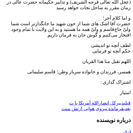
(عجل الله تعالی فرجه الشریف) و تدابیر حکیمانه حضرت عالی در
زمان مقرر به ساحل نجات خواهد رسید
و اما کلام آخر؛
حضرت آقا اشک های شما از خون شهید ما جانگدازتر است شما
ولیّ حاج‌قاسم و ولیّ همه ما هستید و به این ولایت با تمام وجود
افتخار می‌کنیم و گوش جان به فرمان داریم
لطف آنچه تو اندیشی
حکم آنچه تو فرمایی
اللهم تقبل منا هذا القربان
همسر، فرزندان و خانواده سرباز وطن؛ قاسم سلیمانی
اشتراک گذاری :
امتیاز
قبلی
دبیرکل انصارالله آمریکا با ت
بعدی
فرمانده نیروی هوایی ارتش منت
درباره نویسنده
امامی