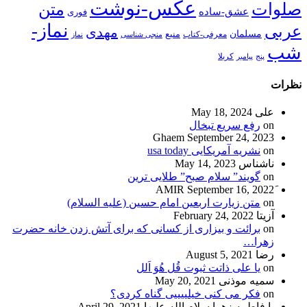
عکس-نوشت
صلوات
متن
عشق-ساده
فوری
نماز-
عربی
مهدی
مسلمان
منبع
معرفی-کتاب
منجی شناسی
نماز
شب
پنج
پیامبر
کربلا
نظرات
علی
May 18, 2024
on
رفع سریع تبخال
Ghaem
September 24, 2023
on
نشریه آمریکایی usa today
ناشناس
May 14, 2023
on
گویند” سلام صبح” طلایی ترین
September 16, 2022
on
متن زیارت اربعین امام حسین (علیه السلام)
آزیتا
February 24, 2022
on
برائت و بیزاری از کسانی که برای آتش زدن خانه حضرت
زهرا…
رضا
August 5, 2021
on
یا علی ذاتت ثبوت قُل هُوَ اَلل
سمیه موذنی
May 20, 2021
on
فکر می کنی خیلییییی گناه کردی؟
یا فاطمه زهرا سلام الله علیها
April 29, 2021