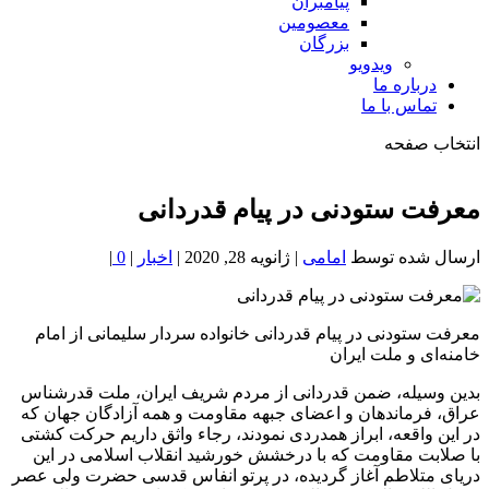
پیامبران
معصومین
بزرگان
ویدویو
درباره ما
تماس با ما
انتخاب صفحه
فصد
خون
معرفت ستودنی در پیام قدردانی
شمال
تهران
ارسال شده توسط
امامی
|
ژانویه 28, 2020
|
اخبار
|
0
|
معرفت ستودنی در پیام قدردانی خانواده سردار سلیمانی از امام
خامنه‌ای و ملت ایران
بدین وسیله، ضمن قدردانی از مردم شریف ایران، ملت قدرشناس
عراق، فرماندهان و اعضای جبهه مقاومت و همه آزادگان جهان که
در این واقعه، ابراز همدردی نمودند، رجاء واثق داریم حرکت کشتی
با صلابت مقاومت که با درخشش خورشید انقلاب اسلامی در این
دریای متلاطم آغاز گردیده، در پرتو انفاس قدسی حضرت ولی عصر