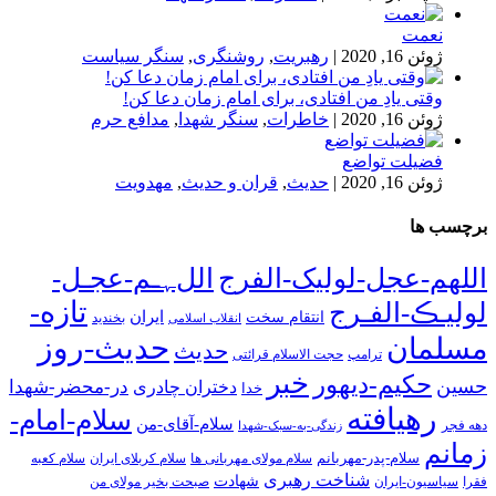
نعمت
ژوئن 16, 2020
|
رهبریت
,
روشنگری
,
سنگر سیاست
وقتی یادِ من افتادی، برای امام زمان دعا کن!
ژوئن 16, 2020
|
خاطرات
,
سنگر شهدا
,
مدافع حرم
فضیلت تواضع
ژوئن 16, 2020
|
حدیث
,
قران و حدیث
,
مهدویت
برچسب ها
اللهم-عجل-لولیک-الفرج
اللﮩـم-عجـل-
تازه-
لولیـڪ-الفـرج
انتقام سخت
ایران
انقلاب اسلامی
بخندید
حدیث-روز
مسلمان
حدیث
ترامپ
حجت الاسلام قرائتی
خبر
حکیم-دیهور
حسین
در-محضر-شهدا
دختران چادری
خدا
رهیافته
سلام-امام-
سلام-آقای-من
دهه فجر
زندگی-به-سبک-شهدا
زمانم
سلام-پدر-مهربانم
سلام مولای مهربانی ها
سلام کربلای ایران
سلام کعبه
شناخت رهبری
شهادت
فقرا
سیاسیون-ایران
صبحت بخیر مولای من