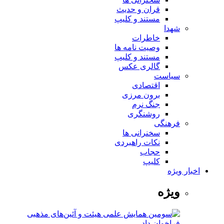
قران و حدیث
مستند و کلیپ
شهدا
خاطرات
وصیت نامه ها
مستند و کلیپ
گالری عکس
سیاست
اقتصادی
برون مرزی
جنگ نرم
روشنگری
فرهنگی
سخنرانی ها
نکات راهبردی
حجاب
کلیپ
اخبار ویژه
ویژه