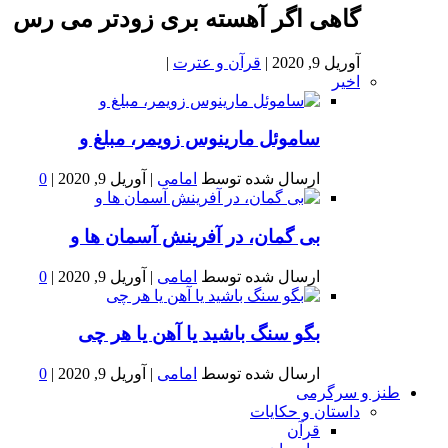
گاهی اگر آهسته بری زودتر می رس
آوریل 9, 2020
|
قرآن و عترت
|
اخیر
ساموئل مارینوس زویمر، مبلغ و
ارسال شده توسط
امامی
|
آوریل 9, 2020
|
0
بى گمان، در آفرينش آسمان ها و
ارسال شده توسط
امامی
|
آوریل 9, 2020
|
0
بگو سنگ باشید یا آهن یا هر چی
ارسال شده توسط
امامی
|
آوریل 9, 2020
|
0
طنز و سرگرمی
داستان و حکایات
قرآن