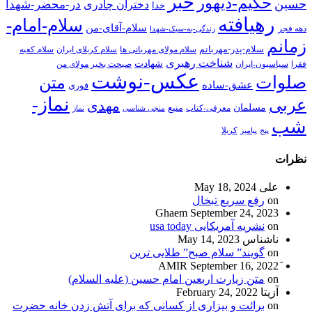
خبر
حکیم-دیهور
حسین
در-محضر-شهدا
دختران چادری
خدا
رهیافته
سلام-امام-
سلام-آقای-من
دهه فجر
زندگی-به-سبک-شهدا
زمانم
سلام-پدر-مهربانم
سلام مولای مهربانی ها
سلام کربلای ایران
سلام کعبه
شناخت رهبری
شهادت
فقرا
سیاسیون-ایران
صبحت بخیر مولای من
عکس-نوشت
صلوات
متن
عشق-ساده
فوری
نماز-
عربی
مهدی
مسلمان
منبع
معرفی-کتاب
منجی شناسی
نماز
شب
پنج
پیامبر
کربلا
نظرات
علی
May 18, 2024
on
رفع سریع تبخال
Ghaem
September 24, 2023
on
نشریه آمریکایی usa today
ناشناس
May 14, 2023
on
گویند” سلام صبح” طلایی ترین
September 16, 2022
on
متن زیارت اربعین امام حسین (علیه السلام)
آزیتا
February 24, 2022
on
برائت و بیزاری از کسانی که برای آتش زدن خانه حضرت