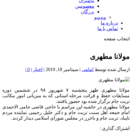
پیامبران
معصومین
بزرگان
ویدویو
درباره ما
تماس با ما
انتخاب صفحه
فصد
خون
مولانا مطهری
شمال
تهران
ارسال شده توسط
امامی
|
سپتامبر 18, 2019
|
اخبار
|
0
|
مولانا مطهری ظهر پنجشنبه ۷ شهریور ۹۸ در ششمین دوره
مسابقات حفظ و قرائت مرحله استانی که به میزبانی امور مکاتب
تربت جام برگزار شده بود حضور یافتند.
مولانا مطهری در حاشیه این مراسم با حاجی قاضی جامی الاحمدی
امام جمعه اهل سنت تربت جام و دکتر جلیل رحیمی نماینده مردم
تایباد، تربت جام و باخرز در مجلس شورای اسلامی دیدار کردند.
اشتراک گذاری :