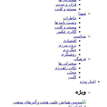
قران و حدیث
مستند و کلیپ
شهدا
خاطرات
وصیت نامه ها
مستند و کلیپ
گالری عکس
سیاست
اقتصادی
برون مرزی
جنگ نرم
روشنگری
فرهنگی
سخنرانی ها
نکات راهبردی
حجاب
کلیپ
اخبار ویژه
ویژه