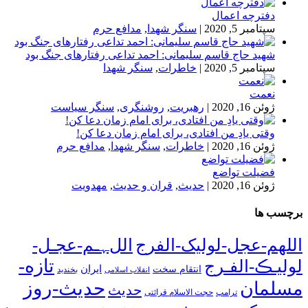
دفترچه اعمال
سپتامبر 5, 2020
|
سنگر شهدا
,
مدافع حرم
شهید حاج قاسم سلیمانی: احمد تداعی رفتارهای جنگ بود
سپتامبر 5, 2020
|
خاطرات
,
سنگر شهدا
نعمت
ژوئن 16, 2020
|
رهبریت
,
روشنگری
,
سنگر سیاست
وقتی یادِ من افتادی، برای امام زمان دعا کن!
ژوئن 16, 2020
|
خاطرات
,
سنگر شهدا
,
مدافع حرم
فضیلت تواضع
ژوئن 16, 2020
|
حدیث
,
قران و حدیث
,
مهدویت
برچسب ها
اللهم-عجل-لولیک-الفرج
اللﮩـم-عجـل-
تازه-
لولیـڪ-الفـرج
انتقام سخت
ایران
انقلاب اسلامی
بخندید
حدیث-روز
مسلمان
حدیث
ترامپ
حجت الاسلام قرائتی