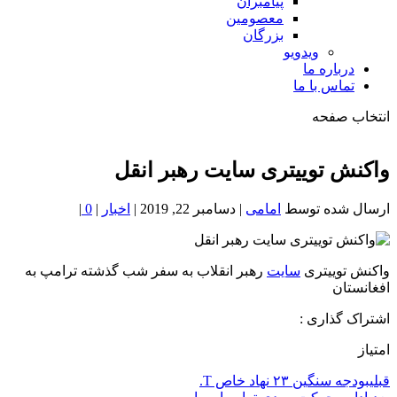
پیامبران
معصومین
بزرگان
ویدویو
درباره ما
تماس با ما
انتخاب صفحه
فصد
خون
واکنش توییتری سایت رهبر انقل
شمال
تهران
ارسال شده توسط
امامی
|
دسامبر 22, 2019
|
اخبار
|
0
|
واکنش توییتری
سایت
رهبر انقلاب به سفر شب گذشته ترامپ به
افغانستان
اشتراک گذاری :
امتیاز
قبلی
بودجه سنگین ۲۳ نهاد خاص T.