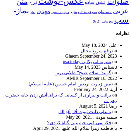
عکس-نوشت
صلوات
متن
عشق-ساده
فوری
نماز-
عربی
مهدی
مسلمان
منبع
معرفی-کتاب
منجی شناسی
نماز
شب
پنج
پیامبر
کربلا
نظرات
علی
May 18, 2024
on
رفع سریع تبخال
Ghaem
September 24, 2023
on
نشریه آمریکایی usa today
ناشناس
May 14, 2023
on
گویند” سلام صبح” طلایی ترین
September 16, 2022
on
متن زیارت اربعین امام حسین (علیه السلام)
آزیتا
February 24, 2022
on
برائت و بیزاری از کسانی که برای آتش زدن خانه حضرت
زهرا…
رضا
August 5, 2021
on
یا علی ذاتت ثبوت قُل هُوَ اَلل
سمیه موذنی
May 20, 2021
on
فکر می کنی خیلییییی گناه کردی؟
یا فاطمه زهرا سلام الله علیها
April 29, 2021