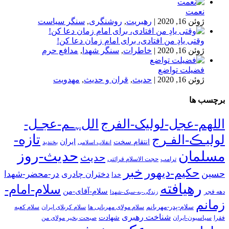
نعمت
ژوئن 16, 2020
|
رهبریت
,
روشنگری
,
سنگر سیاست
وقتی یادِ من افتادی، برای امام زمان دعا کن!
ژوئن 16, 2020
|
خاطرات
,
سنگر شهدا
,
مدافع حرم
فضیلت تواضع
ژوئن 16, 2020
|
حدیث
,
قران و حدیث
,
مهدویت
برچسب ها
اللهم-عجل-لولیک-الفرج
اللﮩـم-عجـل-
تازه-
لولیـڪ-الفـرج
انتقام سخت
ایران
انقلاب اسلامی
بخندید
حدیث-روز
مسلمان
حدیث
ترامپ
حجت الاسلام قرائتی
خبر
حکیم-دیهور
حسین
در-محضر-شهدا
دختران چادری
خدا
رهیافته
سلام-امام-
سلام-آقای-من
دهه فجر
زندگی-به-سبک-شهدا
زمانم
سلام-پدر-مهربانم
سلام مولای مهربانی ها
سلام کربلای ایران
سلام کعبه
شناخت رهبری
شهادت
فقرا
سیاسیون-ایران
صبحت بخیر مولای من