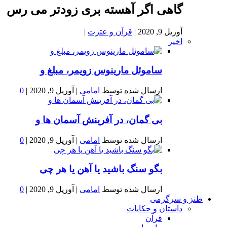
گاهی اگر آهسته بری زودتر می رس
آوریل 9, 2020
|
قرآن و عترت
|
اخیر
ساموئل مارینوس زویمر، مبلغ و
ارسال شده توسط
امامی
|
آوریل 9, 2020
|
0
بى گمان، در آفرينش آسمان ها و
ارسال شده توسط
امامی
|
آوریل 9, 2020
|
0
بگو سنگ باشید یا آهن یا هر چی
ارسال شده توسط
امامی
|
آوریل 9, 2020
|
0
طنز و سرگرمی
داستان و حکایات
قرآن