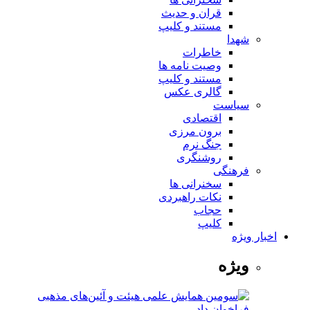
قران و حدیث
مستند و کلیپ
شهدا
خاطرات
وصیت نامه ها
مستند و کلیپ
گالری عکس
سیاست
اقتصادی
برون مرزی
جنگ نرم
روشنگری
فرهنگی
سخنرانی ها
نکات راهبردی
حجاب
کلیپ
اخبار ویژه
ویژه