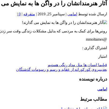
خون
آثار هنرمندانشان را در واگن ها به نمایش می 
شمال
تهران
ارسال شده توسط
امامی
|
سپتامبر 25, 2019
|
متفرقه
|
0
|
روس‌ها برای کمک به مردمی که بدلیل مشکلات زندگی وقت سر زدن به
@mmoltames
اشتراک گذاری :
امتیاز
قبلی
ما انسان ها مثل مداد رنگی هستیم
بعدی
پیروی کورکورانه از عقاید و رسم و رسومات گذشتگان
درباره نویسنده
امامی
مطالب مرتبط