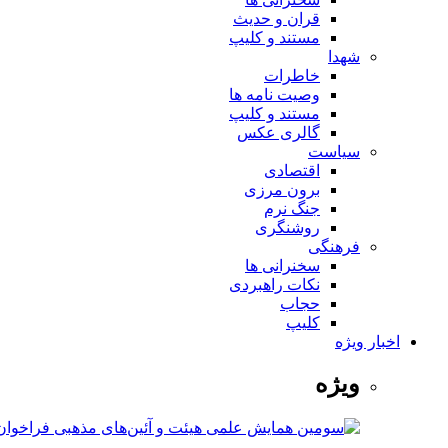
قران و حدیث
مستند و کلیپ
شهدا
خاطرات
وصیت نامه ها
مستند و کلیپ
گالری عکس
سیاست
اقتصادی
برون مرزی
جنگ نرم
روشنگری
فرهنگی
سخنرانی ها
نکات راهبردی
حجاب
کلیپ
اخبار ویژه
ویژه