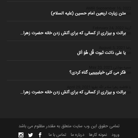
September 16, 2022
متن زیارت اربعین امام حسین (علیه السلام)
on
آزیتا
February 24, 2022
برائت و بیزاری از کسانی که برای آتش زدن خانه حضرت زهرا…
on
رضا
August 5, 2021
یا علی ذاتت ثبوت قُل هُوَ اَلل
on
سمیه موذنی
May 20, 2021
فکر می کنی خیلییییی گناه کردی؟
on
یا فاطمه زهرا سلام الله علیها
April 29, 2021
برائت و بیزاری از کسانی که برای آتش زدن خانه حضرت زهرا…
on
تمامی حقوق این وب سایت متعلق به مقتدر مظلوم می باشد
ورود
نمونه کارها
درباره ما
تماس با ما