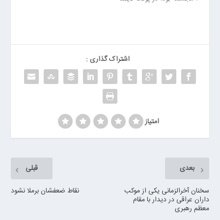
ر
ر
و
ی
ا
اشتراک گذاری :
ن
>
خ
ر
ی
د
امتیاز
ب
ا
ت
ر
بعدی
قبلی
ی
م
سخنان آخرالزمانی یکی از موکب
نقاط ضعفشان برملا نشود
ا
داران عراقی در دیدار با مقام
معظم رهبری
ش