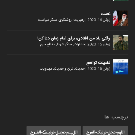
نعمت
ژوئن 16, 2020
|
رهبریت
,
روشنگری
,
سنگر سیاست
وقتی یادِ من افتادی، برای امام زمان دعا کن!
ژوئن 16, 2020
|
خاطرات
,
سنگر شهدا
,
مدافع حرم
فضیلت تواضع
ژوئن 16, 2020
|
حدیث
,
قران و حدیث
,
مهدویت
برچسب ها
اللهم-عجل-لولیک-الفرج
اللﮩـم-عجـل-لولیـڪ-الفـرج