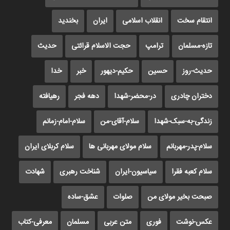
انتقام سخت
انقلاب اسلامی
ایران
بخندید
تازه-مسلمان
ترامپ
حجت الاسلام قرائتی
حدیث
حدیث-روز
حسین
حکیم-دیهور
خبر
خدا
دختران چادری
در-محضر-شهدا
دهه فجر
رهیافته
زندگی-به-سبک-شهدا
سلام-آقای-من
سلام-امام-زمانم
سلام-پدر-مهربانم
سلام مولای مهربانی ها
سلام کربلای ایران
سلام کعبه فقرا
سیاسیون-ایران
شناخت رهبری
شهادت
صبحت بخیر مولای من
صلوات
عشق-ساده
عکس-نوشت
فوری
متن عربی
مسلمان
معرفی-کتاب