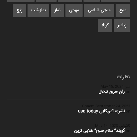
منبع
منجی شناسی
مهدی
نماز
نماز-شب
پنج
پیامبر
کربلا
نظرات
علی
May 18, 2024
رفع سریع تبخال
on
Ghaem
September 24, 2023
نشریه آمریکایی usa today
on
ناشناس
May 14, 2023
گویند” سلام صبح” طلایی ترین
on