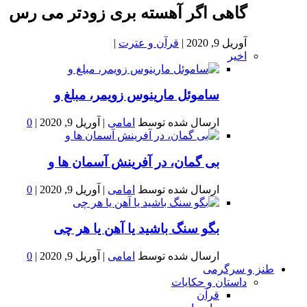
گاهی اگر آهسته بری زودتر می رس
آوریل 9, 2020
|
قرآن و عترت
|
اخیر
ساموئل مارینوس زویمر، مبلغ و
ارسال شده توسط
امامی
|
آوریل 9, 2020
|
0
بى گمان، در آفرينش آسمان ها و
ارسال شده توسط
امامی
|
آوریل 9, 2020
|
0
بگو سنگ باشید یا آهن یا هر چی
ارسال شده توسط
امامی
|
آوریل 9, 2020
|
0
طنز و سرگرمی
داستان و حکایات
قرآن