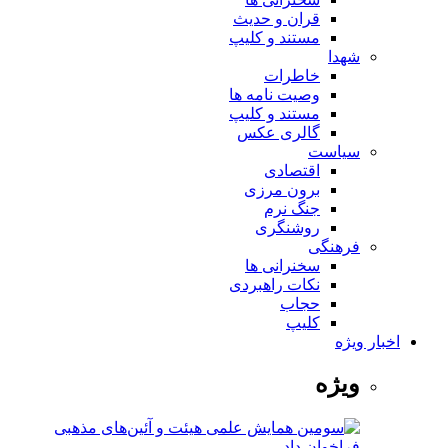
قران و حدیث
مستند و کلیپ
شهدا
خاطرات
وصیت نامه ها
مستند و کلیپ
گالری عکس
سیاست
اقتصادی
برون مرزی
جنگ نرم
روشنگری
فرهنگی
سخنرانی ها
نکات راهبردی
حجاب
کلیپ
اخبار ویژه
ویژه