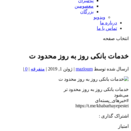
پیامبران
معصومین
بزرگان
ویدویو
درباره ما
تماس با ما
انتخاب صفحه
فصد
خون
خدمات بانکی روز به روز محدود ت
شمال
تهران
ارسال شده توسط
mazloum
|
ژوئن 1, 2019
|
متفرقه
|
0
|
خدمات بانکی روز به روز محدود تر
می‌شود
#خبرهای_پسته‌ای
https://t.me/khabarhayepestei
اشتراک گذاری :
امتیاز