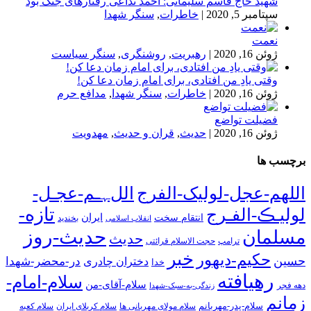
شهید حاج قاسم سلیمانی: احمد تداعی رفتارهای جنگ بود
سپتامبر 5, 2020
|
خاطرات
,
سنگر شهدا
نعمت
ژوئن 16, 2020
|
رهبریت
,
روشنگری
,
سنگر سیاست
وقتی یادِ من افتادی، برای امام زمان دعا کن!
ژوئن 16, 2020
|
خاطرات
,
سنگر شهدا
,
مدافع حرم
فضیلت تواضع
ژوئن 16, 2020
|
حدیث
,
قران و حدیث
,
مهدویت
برچسب ها
اللهم-عجل-لولیک-الفرج
اللﮩـم-عجـل-
تازه-
لولیـڪ-الفـرج
انتقام سخت
ایران
انقلاب اسلامی
بخندید
حدیث-روز
مسلمان
حدیث
ترامپ
حجت الاسلام قرائتی
خبر
حکیم-دیهور
حسین
در-محضر-شهدا
دختران چادری
خدا
رهیافته
سلام-امام-
سلام-آقای-من
دهه فجر
زندگی-به-سبک-شهدا
زمانم
سلام-پدر-مهربانم
سلام مولای مهربانی ها
سلام کربلای ایران
سلام کعبه