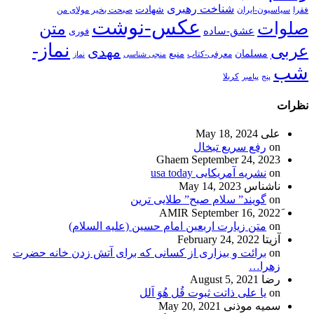
شناخت رهبری
شهادت
فقرا
سیاسیون-ایران
صبحت بخیر مولای من
عکس-نوشت
صلوات
متن
عشق-ساده
فوری
نماز-
عربی
مهدی
مسلمان
منبع
معرفی-کتاب
منجی شناسی
نماز
شب
پنج
پیامبر
کربلا
نظرات
علی
May 18, 2024
on
رفع سریع تبخال
Ghaem
September 24, 2023
on
نشریه آمریکایی usa today
ناشناس
May 14, 2023
on
گویند” سلام صبح” طلایی ترین
September 16, 2022
on
متن زیارت اربعین امام حسین (علیه السلام)
آزیتا
February 24, 2022
on
برائت و بیزاری از کسانی که برای آتش زدن خانه حضرت
زهرا…
رضا
August 5, 2021
on
یا علی ذاتت ثبوت قُل هُوَ اَلل
سمیه موذنی
May 20, 2021