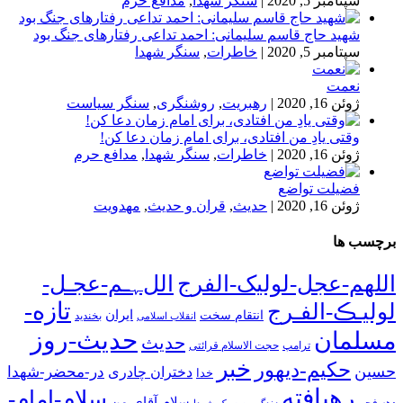
سپتامبر 5, 2020
|
سنگر شهدا
,
مدافع حرم
شهید حاج قاسم سلیمانی: احمد تداعی رفتارهای جنگ بود
سپتامبر 5, 2020
|
خاطرات
,
سنگر شهدا
نعمت
ژوئن 16, 2020
|
رهبریت
,
روشنگری
,
سنگر سیاست
وقتی یادِ من افتادی، برای امام زمان دعا کن!
ژوئن 16, 2020
|
خاطرات
,
سنگر شهدا
,
مدافع حرم
فضیلت تواضع
ژوئن 16, 2020
|
حدیث
,
قران و حدیث
,
مهدویت
برچسب ها
اللهم-عجل-لولیک-الفرج
اللﮩـم-عجـل-
تازه-
لولیـڪ-الفـرج
انتقام سخت
ایران
انقلاب اسلامی
بخندید
حدیث-روز
مسلمان
حدیث
ترامپ
حجت الاسلام قرائتی
خبر
حکیم-دیهور
حسین
در-محضر-شهدا
دختران چادری
خدا
رهیافته
سلام-امام-
سلام-آقای-من
دهه فجر
زندگی-به-سبک-شهدا