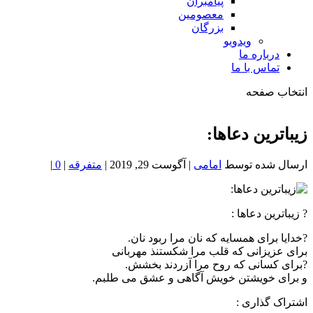
پیامبران
معصومین
بزرگان
ویدویو
درباره ما
تماس با ما
انتخاب صفحه
فصد
خون
زیباترین دعاها:
شمال
تهران
ارسال شده توسط
امامی
|
آگوست 29, 2019
|
متفرقه
|
0
|
? زیباترین دعاها :
?خدایا برای همسایه که نان مرا ربود نان.
برای عزیزانی که قلب مرا شکستنذ مهربانی
?برای کسانی که روح مرا آزردند بخشش.
و برای خویشتن خویش آگاهی و عشق می طلبم.
اشتراک گذاری :