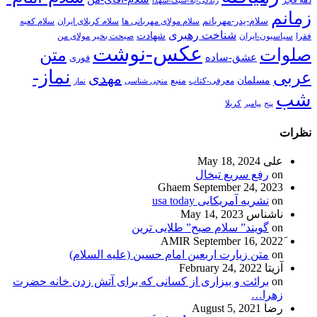
زمانم
سلام-پدر-مهربانم
سلام مولای مهربانی ها
سلام کربلای ایران
سلام کعبه
شناخت رهبری
شهادت
فقرا
سیاسیون-ایران
صبحت بخیر مولای من
عکس-نوشت
صلوات
متن
عشق-ساده
فوری
نماز-
عربی
مهدی
مسلمان
منبع
معرفی-کتاب
منجی شناسی
نماز
شب
پنج
پیامبر
کربلا
نظرات
علی
May 18, 2024
on
رفع سریع تبخال
Ghaem
September 24, 2023
on
نشریه آمریکایی usa today
ناشناس
May 14, 2023
on
گویند” سلام صبح” طلایی ترین
September 16, 2022
on
متن زیارت اربعین امام حسین (علیه السلام)
آزیتا
February 24, 2022
on
برائت و بیزاری از کسانی که برای آتش زدن خانه حضرت
زهرا…
رضا
August 5, 2021