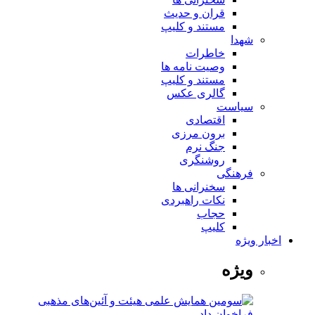
قران و حدیث
مستند و کلیپ
شهدا
خاطرات
وصیت نامه ها
مستند و کلیپ
گالری عکس
سیاست
اقتصادی
برون مرزی
جنگ نرم
روشنگری
فرهنگی
سخنرانی ها
نکات راهبردی
حجاب
کلیپ
اخبار ویژه
ویژه