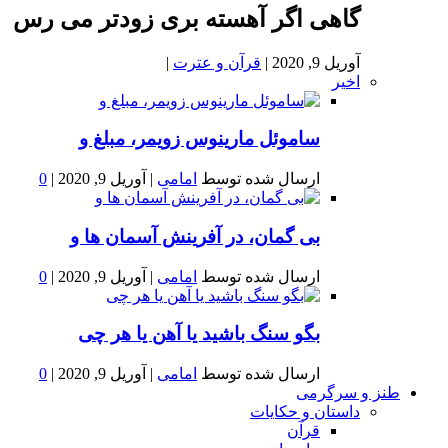
گاهی اگر آهسته بری زودتر می رس
آوریل 9, 2020
|
قرآن و عترت
|
اخیر
ساموئل مارینوس زویمر، مبلغ و
ارسال شده توسط
امامی
|
آوریل 9, 2020
|
0
بى گمان، در آفرينش آسمان ها و
ارسال شده توسط
امامی
|
آوریل 9, 2020
|
0
بگو سنگ باشید یا آهن یا هر چی
ارسال شده توسط
امامی
|
آوریل 9, 2020
|
0
طنز و سرگرمی
داستان و حکایات
قرآن