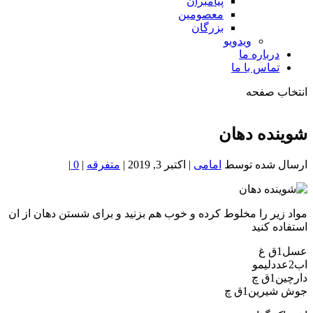
پیامبران
معصومین
بزرگان
ویدویو
درباره ما
تماس با ما
انتخاب صفحه
فصد
خون
شوینده دهان
شمال
تهران
ارسال شده توسط
امامی
|
اکتبر 3, 2019
|
متفرقه
|
0
|
مواد زیر را مخلوط کرده و خوب هم بزنید و برای شستن دهان از ان
استفاده کنید
عسل1ق غ
اب2عددلیمو
دارچین1ق چ
جوش شیرین1ق چ