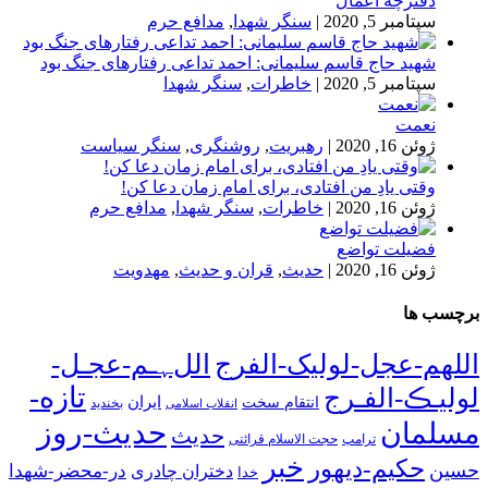
دفترچه اعمال
سپتامبر 5, 2020
|
سنگر شهدا
,
مدافع حرم
شهید حاج قاسم سلیمانی: احمد تداعی رفتارهای جنگ بود
سپتامبر 5, 2020
|
خاطرات
,
سنگر شهدا
نعمت
ژوئن 16, 2020
|
رهبریت
,
روشنگری
,
سنگر سیاست
وقتی یادِ من افتادی، برای امام زمان دعا کن!
ژوئن 16, 2020
|
خاطرات
,
سنگر شهدا
,
مدافع حرم
فضیلت تواضع
ژوئن 16, 2020
|
حدیث
,
قران و حدیث
,
مهدویت
برچسب ها
اللهم-عجل-لولیک-الفرج
اللﮩـم-عجـل-
تازه-
لولیـڪ-الفـرج
انتقام سخت
ایران
انقلاب اسلامی
بخندید
حدیث-روز
مسلمان
حدیث
ترامپ
حجت الاسلام قرائتی
خبر
حکیم-دیهور
حسین
در-محضر-شهدا
دختران چادری
خدا