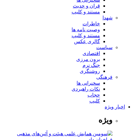
قران و حدیث
مستند و کلیپ
شهدا
خاطرات
وصیت نامه ها
مستند و کلیپ
گالری عکس
سیاست
اقتصادی
برون مرزی
جنگ نرم
روشنگری
فرهنگی
سخنرانی ها
نکات راهبردی
حجاب
کلیپ
اخبار ویژه
ویژه