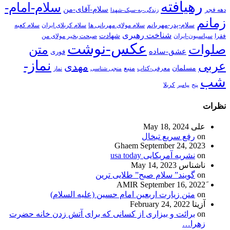
رهیافته
سلام-امام-
سلام-آقای-من
دهه فجر
زندگی-به-سبک-شهدا
زمانم
سلام-پدر-مهربانم
سلام مولای مهربانی ها
سلام کربلای ایران
سلام کعبه
شناخت رهبری
شهادت
فقرا
سیاسیون-ایران
صبحت بخیر مولای من
عکس-نوشت
صلوات
متن
عشق-ساده
فوری
نماز-
عربی
مهدی
مسلمان
منبع
معرفی-کتاب
منجی شناسی
نماز
شب
پنج
پیامبر
کربلا
نظرات
علی
May 18, 2024
on
رفع سریع تبخال
Ghaem
September 24, 2023
on
نشریه آمریکایی usa today
ناشناس
May 14, 2023
on
گویند” سلام صبح” طلایی ترین
September 16, 2022
on
متن زیارت اربعین امام حسین (علیه السلام)
آزیتا
February 24, 2022
on
برائت و بیزاری از کسانی که برای آتش زدن خانه حضرت
زهرا…