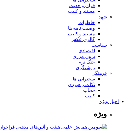
قران و حدیث
مستند و کلیپ
شهدا
خاطرات
وصیت نامه ها
مستند و کلیپ
گالری عکس
سیاست
اقتصادی
برون مرزی
جنگ نرم
روشنگری
فرهنگی
سخنرانی ها
نکات راهبردی
حجاب
کلیپ
اخبار ویژه
ویژه