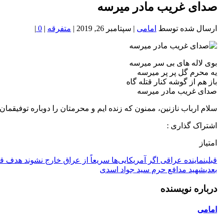
خون
صدای غریب مادر میرسه
شمال
تهران
ارسال شده توسط
امامی
|
سپتامبر 26, 2019
|
متفرقه
|
0
|
بوی لاله های بی سر میرسه
یه محرم گل پر پر میرسه
باز هم از گوشه کنار قتله گاه
صدای غریب مادر میرسه
سلام ارباب نازنین، ممنون که زنده ایم و محرمتان را دوباره توفیقما
اشتراک گذاری :
امتیاز
قبلی
نماینده عراقی اگر آمریکایی‌ها سریعاً از عراق خارج نشوند هدف قر
بعدی
شهید مدافع حرم سید جواد اسدی
درباره نویسنده
امامی