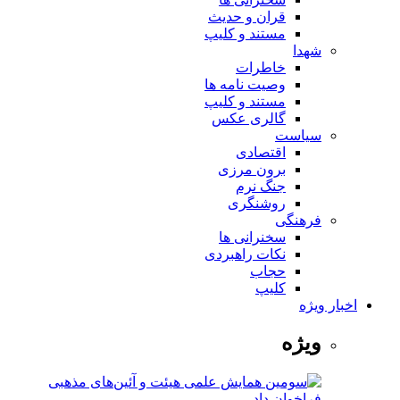
قران و حدیث
مستند و کلیپ
شهدا
خاطرات
وصیت نامه ها
مستند و کلیپ
گالری عکس
سیاست
اقتصادی
برون مرزی
جنگ نرم
روشنگری
فرهنگی
سخنرانی ها
نکات راهبردی
حجاب
کلیپ
اخبار ویژه
ویژه