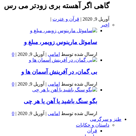
گاهی اگر آهسته بری زودتر می رس
آوریل 9, 2020
|
قرآن و عترت
|
اخیر
ساموئل مارینوس زویمر، مبلغ و
ارسال شده توسط
امامی
|
آوریل 9, 2020
|
0
بى گمان، در آفرينش آسمان ها و
ارسال شده توسط
امامی
|
آوریل 9, 2020
|
0
بگو سنگ باشید یا آهن یا هر چی
ارسال شده توسط
امامی
|
آوریل 9, 2020
|
0
طنز و سرگرمی
داستان و حکایات
قرآن