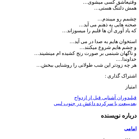
وقتیعاشق کسی میشوی…
همش دلتنگ هستی…
چشمم رو میبندم…
صحنه هایی به ذهنم می آید…
که یاد آوری آن ها قلبم را میسوزاند…
استخوان هایم به صدا در می آید…
و چشم هایم شروع میکنند…
و ناگهان شبنمی بر صورت رنج کشیده ام مینشیند…
خداوندا….
هر چه زودتر این شب طولانی را روشنایی ببخش…
اشتراک گذاری :
امتیاز
قبلی
دوران آشنایی قبل از ازدواج
بعدی
بیعت با سرکرده داعش در جنوب لیبی
درباره نویسنده
امامی