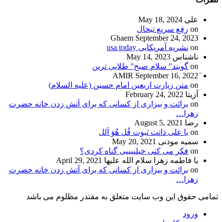
علی
May 18, 2024
on
رفع سریع تبخال
Ghaem
September 24, 2023
on
نشریه آمریکایی usa today
ناشناس
May 14, 2023
on
گویند” سلام صبح” طلایی ترین
September 16, 2022
on
متن زیارت اربعین امام حسین (علیه السلام)
آزیتا
February 24, 2022
on
برائت و بیزاری از کسانی که برای آتش زدن خانه حضرت
زهرا…
رضا
August 5, 2021
on
یا علی ذاتت ثبوت قُل هُوَ اَلل
سمیه موذنی
May 20, 2021
on
فکر می کنی خیلییییی گناه کردی؟
یا فاطمه زهرا سلام الله علیها
April 29, 2021
on
برائت و بیزاری از کسانی که برای آتش زدن خانه حضرت
زهرا…
تمامی حقوق این وب سایت متعلق به مقتدر مظلوم می باشد
ورود