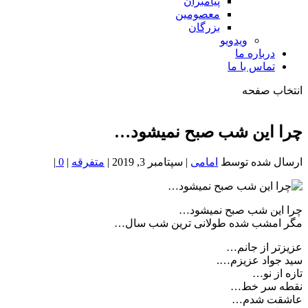
پیامبران
معصومین
بزرگان
ویدویو
درباره ما
تماس با ما
انتخاب صفحه
فصد
خون
چرا این شب صبح نمیشود…
شمال
تهران
ارسال شده توسط
امامی
|
سپتامبر 3, 2019
|
متفرقه
|
0
|
چرا این شب صبح نمیشود…
مگر امشب شده طولانی ترین شب سال…
عزیزتر از جانم…
سید جواد عزیزم….
تازه از نو…
نقطه سر خط…
عاشقت شدم…