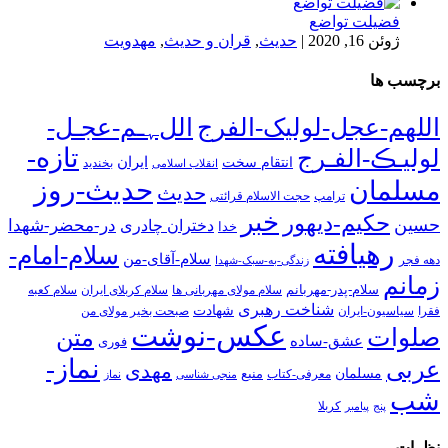
فضیلت تواضع
ژوئن 16, 2020
|
حدیث
,
قران و حدیث
,
مهدویت
برچسب ها
اللهم-عجل-لولیک-الفرج
اللﮩـم-عجـل-
تازه-
لولیـڪ-الفـرج
انتقام سخت
ایران
انقلاب اسلامی
بخندید
حدیث-روز
مسلمان
حدیث
ترامپ
حجت الاسلام قرائتی
خبر
حکیم-دیهور
حسین
در-محضر-شهدا
دختران چادری
خدا
رهیافته
سلام-امام-
سلام-آقای-من
دهه فجر
زندگی-به-سبک-شهدا
زمانم
سلام-پدر-مهربانم
سلام مولای مهربانی ها
سلام کربلای ایران
سلام کعبه
شناخت رهبری
شهادت
فقرا
سیاسیون-ایران
صبحت بخیر مولای من
عکس-نوشت
صلوات
متن
عشق-ساده
فوری
نماز-
عربی
مهدی
مسلمان
منبع
معرفی-کتاب
منجی شناسی
نماز
شب
پنج
پیامبر
کربلا
نظرات