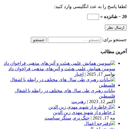
لطفا پاسخ را به عدد انگلیسی وارد کنید:
20 − شانزده =
جستجو برای:
آخرین مطالب
سومین همایش علمی هیئت و آئین‌های مذهبی فراخوان داد
نوامبر 17, 2025
|
اخبار
بیانات رهبری طی سال های مختلف در رابطه با اشغال
فلسطین
اکتبر 12, 2023
|
رهبریت
2 خاطره از شهید مهدی زین الدین
مه 17, 2021
|
جنگ نرم
,
سنگر سیاست
دفترچه اعمال