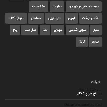
صبحت بخیر مولای من
صلوات
عشق-ساده
عکس-نوشت
فوری
متن عربی
مسلمان
معرفی-کتاب
منبع
منجی شناسی
مهدی
نماز
نماز-شب
پنج
پیامبر
کربلا
نظرات
علی
May 18, 2024
رفع سریع تبخال
on
Ghaem
September 24, 2023