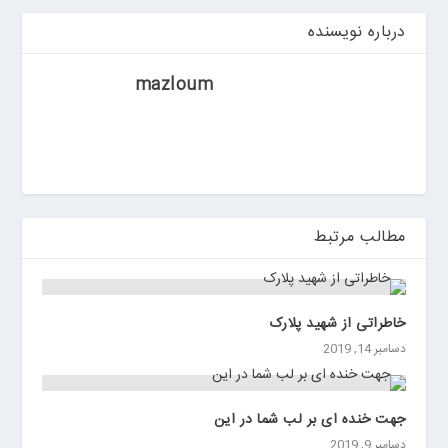
ر
درباره نویسنده
ر
و
ی
mazloum
ا
ن
>
خ
ر
ی
مطالب مرتبط
د
ب
ا
ت
خاطراتی از شهید پلارک
ر
دسامبر 14, 2019
ی
م
ا
جهت خنده ای بر لب شما در این
ش
دسامبر 9, 2019