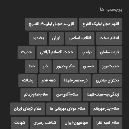
برچسب ها
اللهم-عجل-لولیک-الفرج
اللﮩـم-عجـل-لولیـڪ-الفـرج
انتقام سخت
انقلاب اسلامی
ایران
بخندید
تازه-مسلمان
ترامپ
حجت الاسلام قرائتی
حدیث
حدیث-روز
حسین
حکیم-دیهور
خبر
خدا
دختران چادری
در-محضر-شهدا
دهه فجر
رهیافته
زندگی-به-سبک-شهدا
سلام-آقای-من
سلام-امام-زمانم
سلام-پدر-مهربانم
سلام مولای مهربانی ها
سلام کربلای ایران
سلام کعبه فقرا
سیاسیون-ایران
شناخت رهبری
شهادت