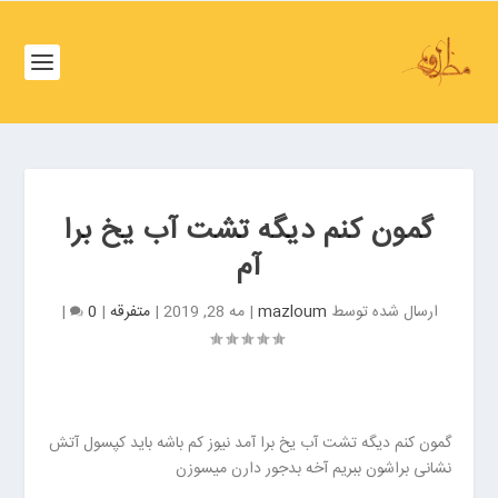
ف
ص
د
خ
و
ف
ن
ص
غ
د
ر
خ
ب
گمون کنم دیگه تشت آب یخ برا
و
ت
آم
ن
ه
ش
ر
ارسال شده توسط
mazloum
|
مه 28, 2019
|
متفرقه
|
0
|
م
ا
ا
ن
ل
ب
ت
ر
ه
ز
ر
گمون کنم دیگه تشت آب یخ برا آمد نیوز کم باشه باید کپسول آتش
گ
ا
نشانی براشون ببریم آخه بدجور دارن میسوزن
ر
ن