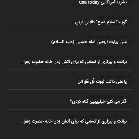
نشریه آمریکایی usa today
on
ناشناس
May 14, 2023
گویند” سلام صبح” طلایی ترین
on
September 16, 2022
متن زیارت اربعین امام حسین (علیه السلام)
on
آزیتا
February 24, 2022
برائت و بیزاری از کسانی که برای آتش زدن خانه حضرت زهرا…
on
رضا
August 5, 2021
یا علی ذاتت ثبوت قُل هُوَ اَلل
on
سمیه موذنی
May 20, 2021
فکر می کنی خیلییییی گناه کردی؟
on
یا فاطمه زهرا سلام الله علیها
April 29, 2021
برائت و بیزاری از کسانی که برای آتش زدن خانه حضرت زهرا…
on