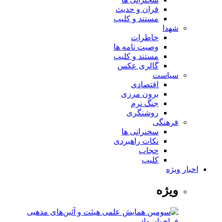
قران و حدیث
مستند و کلیپ
شهدا
خاطرات
وصیت نامه ها
مستند و کلیپ
گالری عکس
سیاست
اقتصادی
برون مرزی
جنگ نرم
روشنگری
فرهنگی
سخنرانی ها
نکات راهبردی
حجاب
کلیپ
اخبار ویژه
ویژه