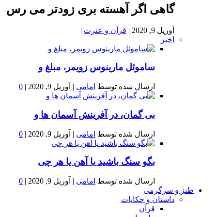
گاهی اگر آهسته بری زودتر می رس
آوریل 9, 2020
|
قرآن و عترت
|
اخیر
ساموئل مارینوس زویمر، مبلغ و
ارسال شده توسط
امامی
|
آوریل 9, 2020
|
0
بى گمان، در آفرينش آسمان ها و
ارسال شده توسط
امامی
|
آوریل 9, 2020
|
0
بگو سنگ باشید یا آهن یا هر چی
ارسال شده توسط
امامی
|
آوریل 9, 2020
|
0
طنز و سرگرمی
داستان و حکایات
قرآن