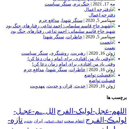
مه 17, 2021
|
جنگ نرم
,
سنگر سیاست
دفترچه اعمال
سپتامبر 5, 2020
|
سنگر شهدا
,
مدافع حرم
شهید حاج قاسم سلیمانی: احمد تداعی رفتارهای جنگ بود
سپتامبر 5, 2020
|
خاطرات
,
سنگر شهدا
نعمت
ژوئن 16, 2020
|
رهبریت
,
روشنگری
,
سنگر سیاست
وقتی یادِ من افتادی، برای امام زمان دعا کن!
ژوئن 16, 2020
|
خاطرات
,
سنگر شهدا
,
مدافع حرم
فضیلت تواضع
ژوئن 16, 2020
|
حدیث
,
قران و حدیث
,
مهدویت
برچسب ها
اللهم-عجل-لولیک-الفرج
اللﮩـم-عجـل-
تازه-
لولیـڪ-الفـرج
انتقام سخت
ایران
انقلاب اسلامی
بخندید