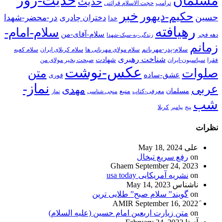
حدیث-روز
مسلمان
حدیث
ترامپ
حجت الاسلام قرائتی
خبر
حکیم-دیهور
حسین
در-محضر-شهدا
دختران چادری
خدا
رهیافته
سلام-امام-
سلام-آقای-من
دهه فجر
زندگی-به-سبک-شهدا
زمانم
سلام-پدر-مهربانم
سلام مولای مهربانی ها
سلام کربلای ایران
سلام کعبه
شناخت رهبری
شهادت
فقرا
سیاسیون-ایران
صبحت بخیر مولای من
عکس-نوشت
صلوات
متن
عشق-ساده
فوری
نماز-
عربی
مهدی
مسلمان
منبع
معرفی-کتاب
منجی شناسی
نماز
شب
پنج
پیامبر
کربلا
نظرات
علی
May 18, 2024
on
رفع سریع تبخال
Ghaem
September 24, 2023
on
نشریه آمریکایی usa today
ناشناس
May 14, 2023
on
گویند” سلام صبح” طلایی ترین
September 16, 2022
on
متن زیارت اربعین امام حسین (علیه السلام)