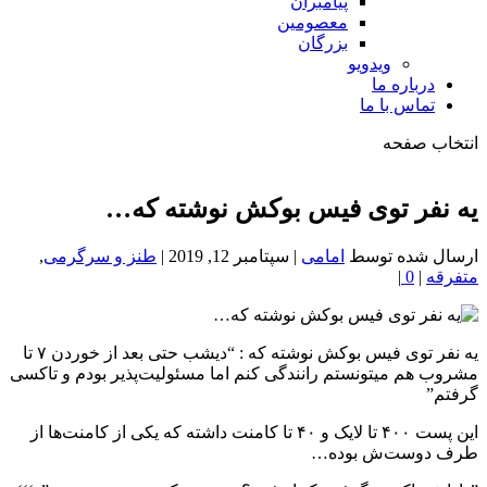
پیامبران
معصومین
بزرگان
ویدویو
درباره ما
تماس با ما
انتخاب صفحه
فصد
خون
‏یه نفر توی فیس بوکش نوشته که…
شمال
تهران
ارسال شده توسط
امامی
|
سپتامبر 12, 2019
|
طنز و سرگرمی
,
متفرقه
|
0
|
‏یه نفر توی فیس بوکش نوشته که : “دیشب حتی بعد از خوردن ۷ تا
مشروب هم میتونستم رانندگی کنم اما مسئولیت‌پذیر بودم و تاکسی
گرفتم”
‏این پست ۴۰۰ تا لایک و ۴۰ تا کامنت داشته که یکی از کامنت‌ها از
طرف دوست‌ش بوده…