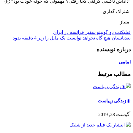
‏”داداش تاکسی گرفتی کجا رفتی؟ مهمونی که خونه خودت بود” :)))
اشتراک گذاری :
امتیاز
قبلی
كنت دو گوبينو سفير فرانسه در ايران
بعدی
انسان هیچ گاه نخواهد توانست یک مایل را زیر 4 دقیقه بدود
درباره نویسنده
امامی
مطالب مرتبط
☀️زندگی زیباست
آگوست 28, 2019