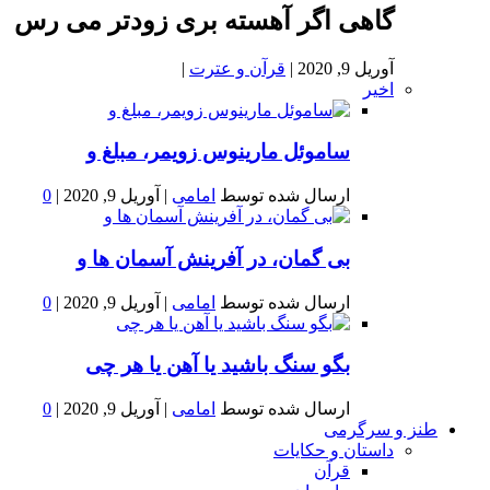
گاهی اگر آهسته بری زودتر می رس
آوریل 9, 2020
|
قرآن و عترت
|
اخیر
ساموئل مارینوس زویمر، مبلغ و
ارسال شده توسط
امامی
|
آوریل 9, 2020
|
0
بى گمان، در آفرينش آسمان ها و
ارسال شده توسط
امامی
|
آوریل 9, 2020
|
0
بگو سنگ باشید یا آهن یا هر چی
ارسال شده توسط
امامی
|
آوریل 9, 2020
|
0
طنز و سرگرمی
داستان و حکایات
قرآن