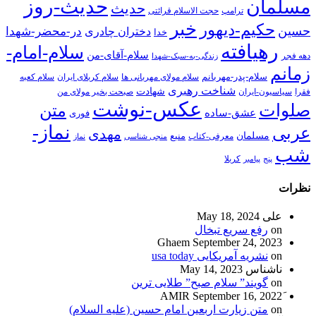
حدیث-روز
مسلمان
حدیث
ترامپ
حجت الاسلام قرائتی
خبر
حکیم-دیهور
حسین
در-محضر-شهدا
دختران چادری
خدا
رهیافته
سلام-امام-
سلام-آقای-من
دهه فجر
زندگی-به-سبک-شهدا
زمانم
سلام-پدر-مهربانم
سلام مولای مهربانی ها
سلام کربلای ایران
سلام کعبه
شناخت رهبری
شهادت
فقرا
سیاسیون-ایران
صبحت بخیر مولای من
عکس-نوشت
صلوات
متن
عشق-ساده
فوری
نماز-
عربی
مهدی
مسلمان
منبع
معرفی-کتاب
منجی شناسی
نماز
شب
پنج
پیامبر
کربلا
نظرات
علی
May 18, 2024
on
رفع سریع تبخال
Ghaem
September 24, 2023
on
نشریه آمریکایی usa today
ناشناس
May 14, 2023
on
گویند” سلام صبح” طلایی ترین
September 16, 2022
on
متن زیارت اربعین امام حسین (علیه السلام)