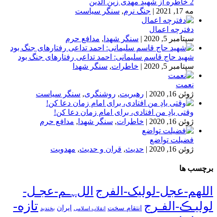
2 خاطره از شهید مهدی زین الدین
مه 17, 2021
|
جنگ نرم
,
سنگر سیاست
دفترچه اعمال
سپتامبر 5, 2020
|
سنگر شهدا
,
مدافع حرم
شهید حاج قاسم سلیمانی: احمد تداعی رفتارهای جنگ بود
سپتامبر 5, 2020
|
خاطرات
,
سنگر شهدا
نعمت
ژوئن 16, 2020
|
رهبریت
,
روشنگری
,
سنگر سیاست
وقتی یادِ من افتادی، برای امام زمان دعا کن!
ژوئن 16, 2020
|
خاطرات
,
سنگر شهدا
,
مدافع حرم
فضیلت تواضع
ژوئن 16, 2020
|
حدیث
,
قران و حدیث
,
مهدویت
برچسب ها
اللهم-عجل-لولیک-الفرج
اللﮩـم-عجـل-
تازه-
لولیـڪ-الفـرج
انتقام سخت
ایران
انقلاب اسلامی
بخندید