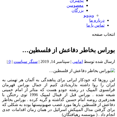
پیامبران
معصومین
بزرگان
ویدویو
درباره ما
تماس با ما
انتخاب صفحه
فصد
خون
بوراس بخاطر دفاعش از فلسطین…
شمال
تهران
ارسال شده توسط
امامی
|
سپتامبر 14, 2019
|
سنگر سیاست
|
0
|
این روزها که جودکار ایرانی برای پناهندگی به آلمان هر تهمتی به
ایران را روا داشته بذاریدیادی کنیم از جمال بوراس قهرمان
فرانسوی المپیک در رشته جودو هست که متاثر از امام خمینی
شیعه شده . بوراس قبل از فینال لمپیک 1996 توی رختگن با
هندزفیری روضه امام حسین گذاشته و گریه کرده . بوراس بخاطر
دفاعش از فلسطین بارها مورد غضب صهیونیستها بوده به شکلی که
برای گرفتن مدال المپیکش اسرائیل در همان زمان اقدامات جدی
انجام داد . ( موسسه رهیافتگان)