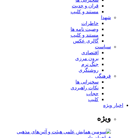
قران و حدیث
مستند و کلیپ
شهدا
خاطرات
وصیت نامه ها
مستند و کلیپ
گالری عکس
سیاست
اقتصادی
برون مرزی
جنگ نرم
روشنگری
فرهنگی
سخنرانی ها
نکات راهبردی
حجاب
کلیپ
اخبار ویژه
ویژه