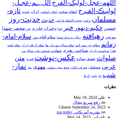
اللهم-عجل-لولیک-الفرج
اللﮩـم-عجـل-
تازه-
لولیـڪ-الفـرج
انتقام سخت
ایران
انقلاب اسلامی
بخندید
حدیث-روز
مسلمان
حدیث
ترامپ
حجت الاسلام قرائتی
خبر
حکیم-دیهور
حسین
در-محضر-شهدا
دختران چادری
خدا
رهیافته
سلام-امام-
سلام-آقای-من
دهه فجر
زندگی-به-سبک-شهدا
زمانم
سلام-پدر-مهربانم
سلام مولای مهربانی ها
سلام کربلای ایران
سلام کعبه
شناخت رهبری
شهادت
فقرا
سیاسیون-ایران
صبحت بخیر مولای من
عکس-نوشت
صلوات
متن
عشق-ساده
فوری
نماز-
عربی
مهدی
مسلمان
منبع
معرفی-کتاب
منجی شناسی
نماز
شب
پنج
پیامبر
کربلا
نظرات
علی
May 18, 2024
on
رفع سریع تبخال
Ghaem
September 24, 2023
on
نشریه آمریکایی usa today
ناشناس
May 14, 2023