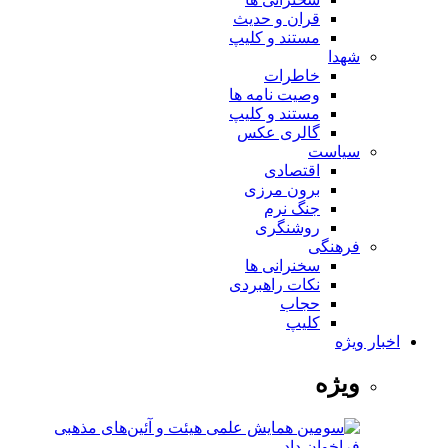
قران و حدیث
مستند و کلیپ
شهدا
خاطرات
وصیت نامه ها
مستند و کلیپ
گالری عکس
سیاست
اقتصادی
برون مرزی
جنگ نرم
روشنگری
فرهنگی
سخنرانی ها
نکات راهبردی
حجاب
کلیپ
اخبار ویژه
ویژه