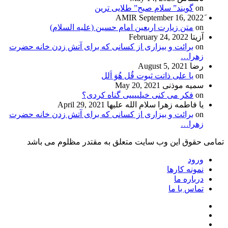
on
گویند” سلام صبح” طلایی ترین
September 16, 2022
on
متن زیارت اربعین امام حسین (علیه السلام)
آزیتا
February 24, 2022
on
برائت و بیزاری از کسانی که برای آتش زدن خانه حضرت
زهرا…
رضا
August 5, 2021
on
یا علی ذاتت ثبوت قُل هُوَ اَلل
سمیه موذنی
May 20, 2021
on
فکر می کنی خیلییییی گناه کردی؟
یا فاطمه زهرا سلام الله علیها
April 29, 2021
on
برائت و بیزاری از کسانی که برای آتش زدن خانه حضرت
زهرا…
تمامی حقوق این وب سایت متعلق به مقتدر مظلوم می باشد
ورود
نمونه کارها
درباره ما
تماس با ما