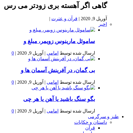
گاهی اگر آهسته بری زودتر می رس
آوریل 9, 2020
|
قرآن و عترت
|
اخیر
ساموئل مارینوس زویمر، مبلغ و
ارسال شده توسط
امامی
|
آوریل 9, 2020
|
0
بى گمان، در آفرينش آسمان ها و
ارسال شده توسط
امامی
|
آوریل 9, 2020
|
0
بگو سنگ باشید یا آهن یا هر چی
ارسال شده توسط
امامی
|
آوریل 9, 2020
|
0
طنز و سرگرمی
داستان و حکایات
قرآن