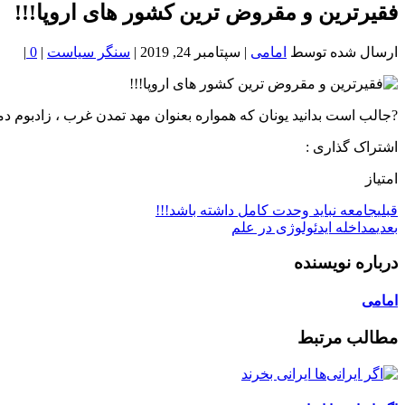
خون
فقیرترین و مقروض ترین کشور های اروپا!!!
شمال
تهران
ارسال شده توسط
امامی
|
سپتامبر 24, 2019
|
سنگر سیاست
|
0
|
?جالب است بدانيد یونان كه همواره بعنوان مهد تمدن غرب ، زادبوم
اشتراک گذاری :
امتیاز
قبلی
جامعه نباید وحدت کامل داشته باشد!!!
بعدی
مداخله ایدئولوژی در علم
درباره نویسنده
امامی
مطالب مرتبط