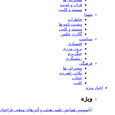
قران و حدیث
مستند و کلیپ
شهدا
خاطرات
وصیت نامه ها
مستند و کلیپ
گالری عکس
سیاست
اقتصادی
برون مرزی
جنگ نرم
روشنگری
فرهنگی
سخنرانی ها
نکات راهبردی
حجاب
کلیپ
اخبار ویژه
ویژه