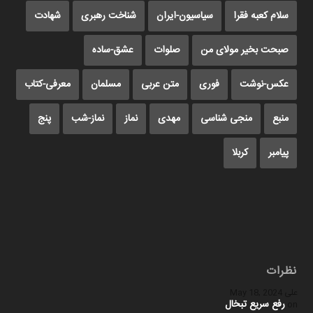
سلام کعبه فقرا
سیاسیون-ایران
شناخت رهبری
شهادت
صبحت بخیر مولای من
صلوات
عشق-ساده
عکس-نوشت
فوری
متن عربی
مسلمان
معرفی-کتاب
منبع
منجی شناسی
مهدی
نماز
نماز-شب
پنج
پیامبر
کربلا
نظرات
علی
May 18, 2024
رفع سریع تبخال
on