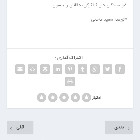
ا
*نویسندگان جان کیلکوکن، جاناتان رابینسون
ن
خ
*ترجمه سعید ماخانی
ش
ک
ش
و
ی
ی
اشتراک گذاری :
ت
ص
ف
ی
ه
امتیاز
آ
ب
ا
ب
بعدی
قبلی
ز
ا