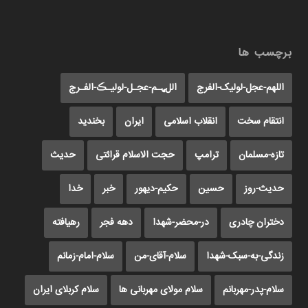
برچسب ها
اللهم-عجل-لولیک-الفرج
اللﮩـم-عجـل-لولیـڪ-الفـرج
انتقام سخت
انقلاب اسلامی
ایران
بخندید
تازه-مسلمان
ترامپ
حجت الاسلام قرائتی
حدیث
حدیث-روز
حسین
حکیم-دیهور
خبر
خدا
دختران چادری
در-محضر-شهدا
دهه فجر
رهیافته
زندگی-به-سبک-شهدا
سلام-آقای-من
سلام-امام-زمانم
سلام-پدر-مهربانم
سلام مولای مهربانی ها
سلام کربلای ایران