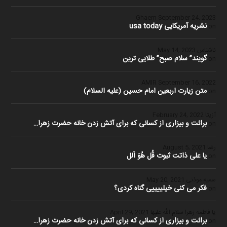
Ghaem
September 24, 2023
نشریه آمریکایی usa today
on
ناشناس
May 14, 2023
گویند” سلام صبح” طلایی ترین
on
September 16, 2022
متن زیارت اربعین امام حسین (علیه السلام)
on
آزیتا
February 24, 2022
برائت و بیزاری از کسانی که برای آتش زدن خانه حضرت زهرا…
on
رضا
August 5, 2021
یا علی ذاتت ثبوت قُل هُوَ اَلل
on
سمیه موذنی
May 20, 2021
فکر می کنی خیلییییی گناه کردی؟
on
یا فاطمه زهرا سلام الله علیها
April 29, 2021
برائت و بیزاری از کسانی که برای آتش زدن خانه حضرت زهرا…
on