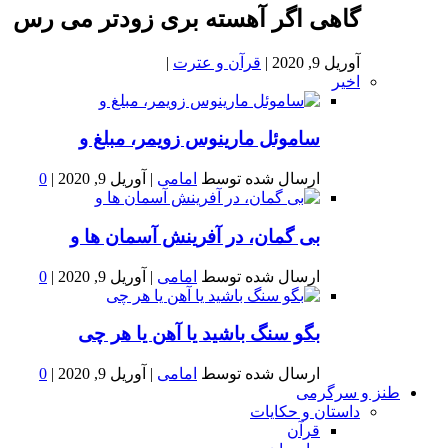
گاهی اگر آهسته بری زودتر می رس
آوریل 9, 2020
|
قرآن و عترت
|
اخیر
ساموئل مارینوس زویمر، مبلغ و
ارسال شده توسط
امامی
|
آوریل 9, 2020
|
0
بى گمان، در آفرينش آسمان ها و
ارسال شده توسط
امامی
|
آوریل 9, 2020
|
0
بگو سنگ باشید یا آهن یا هر چی
ارسال شده توسط
امامی
|
آوریل 9, 2020
|
0
طنز و سرگرمی
داستان و حکایات
قرآن