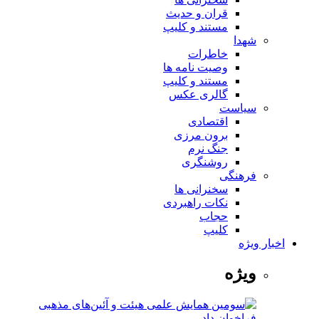
قران و حدیث
مستند و کلیپ
شهدا
خاطرات
وصیت نامه ها
مستند و کلیپ
گالری عکس
سیاست
اقتصادی
برون مرزی
جنگ نرم
روشنگری
فرهنگی
سخنرانی ها
نکات راهبردی
حجاب
کلیپ
اخبار ویژه
ویژه