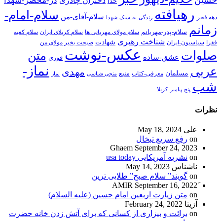
در-محضر-شهدا
دختران چادری
خدا
رهیافته
سلام-امام-
سلام-آقای-من
دهه فجر
زندگی-به-سبک-شهدا
زمانم
سلام-پدر-مهربانم
سلام مولای مهربانی ها
سلام کربلای ایران
سلام کعبه
شناخت رهبری
شهادت
فقرا
سیاسیون-ایران
صبحت بخیر مولای من
عکس-نوشت
صلوات
متن
عشق-ساده
فوری
نماز-
عربی
مهدی
مسلمان
منبع
معرفی-کتاب
منجی شناسی
نماز
شب
پنج
پیامبر
کربلا
نظرات
علی
May 18, 2024
on
رفع سریع تبخال
Ghaem
September 24, 2023
on
نشریه آمریکایی usa today
ناشناس
May 14, 2023
on
گویند” سلام صبح” طلایی ترین
September 16, 2022
on
متن زیارت اربعین امام حسین (علیه السلام)
آزیتا
February 24, 2022
on
برائت و بیزاری از کسانی که برای آتش زدن خانه حضرت