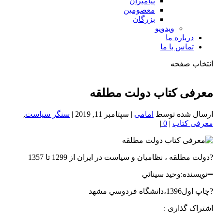
پیامبران
معصومین
بزرگان
ویدویو
درباره ما
تماس با ما
انتخاب صفحه
فصد
خون
معرفی کتاب دولت مطلقه
شمال
تهران
ارسال شده توسط
امامی
|
سپتامبر 11, 2019
|
سنگر سیاست
,
معرفی کتاب
|
0
|
?دولت مطلقه ، نظاميان و سياست در ايران از 1299 تا 1357
➖نویسنده:وحيد سينائي
?چاپ اول1396،دانشگاه فردوسي مشهد
اشتراک گذاری :