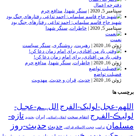
دفترچه اعمال
سپتامبر 5, 2020
|
سنگر شهدا
,
مدافع حرم
شهید حاج قاسم سلیمانی: احمد تداعی رفتارهای جنگ بود
سپتامبر 5, 2020
|
خاطرات
,
سنگر شهدا
نعمت
ژوئن 16, 2020
|
رهبریت
,
روشنگری
,
سنگر سیاست
وقتی یادِ من افتادی، برای امام زمان دعا کن!
ژوئن 16, 2020
|
خاطرات
,
سنگر شهدا
,
مدافع حرم
فضیلت تواضع
ژوئن 16, 2020
|
حدیث
,
قران و حدیث
,
مهدویت
برچسب ها
اللهم-عجل-لولیک-الفرج
اللﮩـم-عجـل-
تازه-
لولیـڪ-الفـرج
انتقام سخت
ایران
انقلاب اسلامی
بخندید
حدیث-روز
مسلمان
حدیث
ترامپ
حجت الاسلام قرائتی
خبر
حکیم-دیهور
حسین