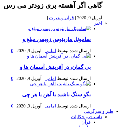
گاهی اگر آهسته بری زودتر می رس
آوریل 9, 2020
|
قرآن و عترت
|
اخیر
ساموئل مارینوس زویمر، مبلغ و
ارسال شده توسط
امامی
|
آوریل 9, 2020
|
0
بى گمان، در آفرينش آسمان ها و
ارسال شده توسط
امامی
|
آوریل 9, 2020
|
0
بگو سنگ باشید یا آهن یا هر چی
ارسال شده توسط
امامی
|
آوریل 9, 2020
|
0
طنز و سرگرمی
داستان و حکایات
قرآن