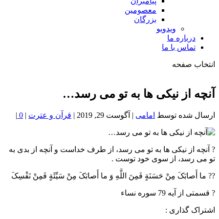
پیامبران
معصومین
بزرگان
ویدویو
درباره ما
تماس با ما
انتخاب صفحه
فصد
خون
آنچه از نیکی ها به تو می رسد…
شمال
تهران
ارسال شده توسط
امامی
|
آگوست 29, 2019
|
قرآن و عترت
|
0
|
? آنچه از نیکی ها به تو می رسد، از طرف خداست و آنچه از بدی به
تو می رسد، از سوی خود توست .
?? ما أَصابَکَ مِنْ حَسَنَةٍ فَمِنَ اللَّهِ وَ ما أَصابَکَ مِنْ سَيِّئَةٍ فَمِنْ نَفْسِکَ
? قسمتی از آیه 79 سوره نساء
اشتراک گذاری :