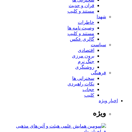
قران و حدیث
مستند و کلیپ
شهدا
خاطرات
وصیت نامه ها
مستند و کلیپ
گالری عکس
سیاست
اقتصادی
برون مرزی
جنگ نرم
روشنگری
فرهنگی
سخنرانی ها
نکات راهبردی
حجاب
کلیپ
اخبار ویژه
ویژه