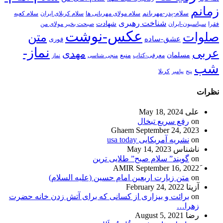
زمانم
سلام-پدر-مهربانم
سلام مولای مهربانی ها
سلام کربلای ایران
سلام کعبه
شناخت رهبری
شهادت
فقرا
سیاسیون-ایران
صبحت بخیر مولای من
عکس-نوشت
صلوات
متن
عشق-ساده
فوری
نماز-
عربی
مهدی
مسلمان
منبع
معرفی-کتاب
منجی شناسی
نماز
شب
پنج
پیامبر
کربلا
نظرات
علی
May 18, 2024
on
رفع سریع تبخال
Ghaem
September 24, 2023
on
نشریه آمریکایی usa today
ناشناس
May 14, 2023
on
گویند” سلام صبح” طلایی ترین
September 16, 2022
on
متن زیارت اربعین امام حسین (علیه السلام)
آزیتا
February 24, 2022
on
برائت و بیزاری از کسانی که برای آتش زدن خانه حضرت
زهرا…
رضا
August 5, 2021