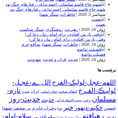
شهید حاج قاسم سلیمانی: احمد تداعی رفتارهای جنگ بود
سپتامبر 5, 2020
|
خاطرات
,
سنگر شهدا
نعمت
ژوئن 16, 2020
|
رهبریت
,
روشنگری
,
سنگر سیاست
وقتی یادِ من افتادی، برای امام زمان دعا کن!
ژوئن 16, 2020
|
خاطرات
,
سنگر شهدا
,
مدافع حرم
فضیلت تواضع
ژوئن 16, 2020
|
حدیث
,
قران و حدیث
,
مهدویت
برچسب ها
اللهم-عجل-لولیک-الفرج
اللﮩـم-عجـل-
تازه-
لولیـڪ-الفـرج
انتقام سخت
ایران
انقلاب اسلامی
بخندید
حدیث-روز
مسلمان
حدیث
ترامپ
حجت الاسلام قرائتی
خبر
حکیم-دیهور
حسین
در-محضر-شهدا
دختران چادری
خدا
رهیافته
سلام-امام-
سلام-آقای-من
دهه فجر
زندگی-به-سبک-شهدا