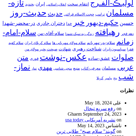
تازه-
لولیـڪ-الفـرج
انتقام سخت
ایران
انقلاب اسلامی
بخندید
حدیث-روز
مسلمان
حدیث
ترامپ
حجت الاسلام قرائتی
خبر
حکیم-دیهور
حسین
در-محضر-شهدا
دختران چادری
خدا
رهیافته
سلام-امام-
سلام-آقای-من
دهه فجر
زندگی-به-سبک-شهدا
زمانم
سلام-پدر-مهربانم
سلام مولای مهربانی ها
سلام کربلای ایران
سلام کعبه
شناخت رهبری
شهادت
فقرا
سیاسیون-ایران
صبحت بخیر مولای من
عکس-نوشت
صلوات
متن
عشق-ساده
فوری
نماز-
عربی
مهدی
مسلمان
منبع
معرفی-کتاب
منجی شناسی
نماز
شب
پنج
پیامبر
کربلا
نظرات
علی
May 18, 2024
on
رفع سریع تبخال
Ghaem
September 24, 2023
on
نشریه آمریکایی usa today
ناشناس
May 14, 2023
on
گویند” سلام صبح” طلایی ترین