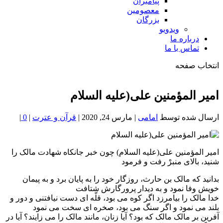
پیامبران
معصومین
بزرگان
ویدویو
درباره ما
تماس با ما
انتخاب صفحه
فصد
خون
امیر المؤمنین على(علیه السلام
شمال
تهران
ارسال شده توسط
امامی
|
مارس 24, 2020
|
قرآن و عترت
|
0
|
امیر المؤمنین على(علیه السلام) چون خبر جانکاه شهادت مالک را
شنید، بالاى منبرْ رفت و فرمود
بدانید که مالک بن حارث، روزگار خود را به پایان برد و به پیمان
خویش وفا نمود و به دیدار پرورگارش شتافت
خدا مالک را بیامرزد اگر کوه مى بود، قلّه اى دست نیافتنى و دور و
بلند مى نمود و اگر سنگ مى بود، صخره اى سخت مى نمود
آفرین بر مالک مالک که بود؟ آیا زنان، مانند مالک را مى زایند؟ آیا در