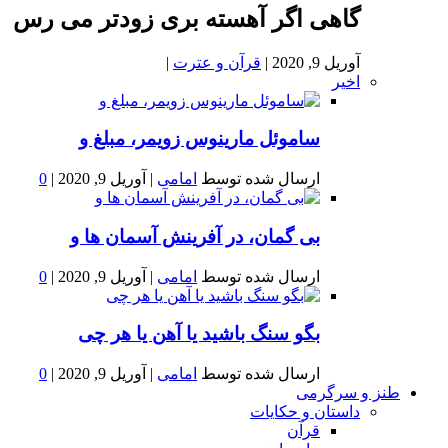
گاهی اگر آهسته بری زودتر می رس
آوریل 9, 2020
|
قرآن و عترت
|
اخیر
ساموئل مارینوس زویمر، مبلغ و
ارسال شده توسط
امامی
|
آوریل 9, 2020
|
0
بى گمان، در آفرينش آسمان ها و
ارسال شده توسط
امامی
|
آوریل 9, 2020
|
0
بگو سنگ باشید یا آهن یا هر چی
ارسال شده توسط
امامی
|
آوریل 9, 2020
|
0
طنز و سرگرمی
داستان و حکایات
قرآن