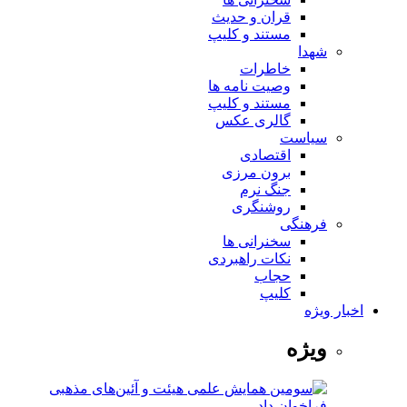
قران و حدیث
مستند و کلیپ
شهدا
خاطرات
وصیت نامه ها
مستند و کلیپ
گالری عکس
سیاست
اقتصادی
برون مرزی
جنگ نرم
روشنگری
فرهنگی
سخنرانی ها
نکات راهبردی
حجاب
کلیپ
اخبار ویژه
ویژه