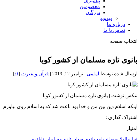
پیامبران
معصومین
بزرگان
ویدویو
درباره ما
تماس با ما
انتخاب صفحه
فصد
خون
بانوی تازه مسلمان از کشور کوبا
شمال
تهران
ارسال شده توسط
امامی
|
نوامبر 12, 2019
|
قرآن و عترت
|
0
|
عکس نوشت | بانوی تازه مسلمان از کشور کوبا
اینکه اسلام دین بین من و خدا بود باعث شد که به اسلام روی بیاورم
اشتراک گذاری :
امتیاز
قبلی
مالیلا سودانساوو بانوی جوان تازه مسلمان تایلندی