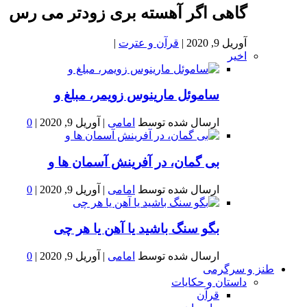
گاهی اگر آهسته بری زودتر می رس
آوریل 9, 2020
|
قرآن و عترت
|
اخیر
ساموئل مارینوس زویمر، مبلغ و
ارسال شده توسط
امامی
|
آوریل 9, 2020
|
0
بى گمان، در آفرينش آسمان ها و
ارسال شده توسط
امامی
|
آوریل 9, 2020
|
0
بگو سنگ باشید یا آهن یا هر چی
ارسال شده توسط
امامی
|
آوریل 9, 2020
|
0
طنز و سرگرمی
داستان و حکایات
قرآن