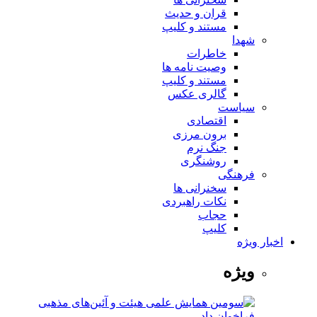
قران و حدیث
مستند و کلیپ
شهدا
خاطرات
وصیت نامه ها
مستند و کلیپ
گالری عکس
سیاست
اقتصادی
برون مرزی
جنگ نرم
روشنگری
فرهنگی
سخنرانی ها
نکات راهبردی
حجاب
کلیپ
اخبار ویژه
ویژه