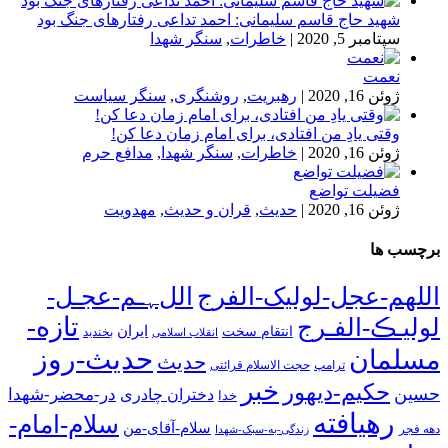
شهید حاج قاسم سلیمانی: احمد تداعی رفتارهای جنگ بود
سپتامبر 5, 2020
|
خاطرات
,
سنگر شهدا
نعمت
ژوئن 16, 2020
|
رهبریت
,
روشنگری
,
سنگر سیاست
وقتی یادِ من افتادی، برای امام زمان دعا کن!
ژوئن 16, 2020
|
خاطرات
,
سنگر شهدا
,
مدافع حرم
فضیلت تواضع
ژوئن 16, 2020
|
حدیث
,
قران و حدیث
,
مهدویت
برچسب ها
اللهم-عجل-لولیک-الفرج
اللﮩـم-عجـل-
تازه-
لولیـڪ-الفـرج
انتقام سخت
ایران
انقلاب اسلامی
بخندید
حدیث-روز
مسلمان
حدیث
ترامپ
حجت الاسلام قرائتی
خبر
حکیم-دیهور
حسین
در-محضر-شهدا
دختران چادری
خدا
رهیافته
سلام-امام-
سلام-آقای-من
دهه فجر
زندگی-به-سبک-شهدا