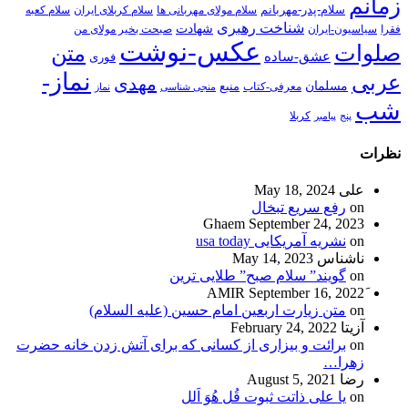
زمانم
سلام-پدر-مهربانم
سلام مولای مهربانی ها
سلام کربلای ایران
سلام کعبه
شناخت رهبری
شهادت
فقرا
سیاسیون-ایران
صبحت بخیر مولای من
عکس-نوشت
صلوات
متن
عشق-ساده
فوری
نماز-
عربی
مهدی
مسلمان
منبع
معرفی-کتاب
منجی شناسی
نماز
شب
پنج
پیامبر
کربلا
نظرات
علی
May 18, 2024
on
رفع سریع تبخال
Ghaem
September 24, 2023
on
نشریه آمریکایی usa today
ناشناس
May 14, 2023
on
گویند” سلام صبح” طلایی ترین
September 16, 2022
on
متن زیارت اربعین امام حسین (علیه السلام)
آزیتا
February 24, 2022
on
برائت و بیزاری از کسانی که برای آتش زدن خانه حضرت
زهرا…
رضا
August 5, 2021
on
یا علی ذاتت ثبوت قُل هُوَ اَلل