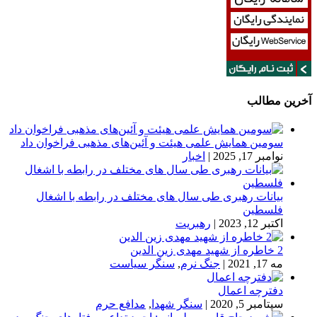
آخرین مطالب
سومین همایش علمی هیئت و آئین‌های مذهبی فراخوان داد
نوامبر 17, 2025
|
اخبار
بیانات رهبری طی سال های مختلف در رابطه با اشغال
فلسطین
اکتبر 12, 2023
|
رهبریت
2 خاطره از شهید مهدی زین الدین
مه 17, 2021
|
جنگ نرم
,
سنگر سیاست
دفترچه اعمال
سپتامبر 5, 2020
|
سنگر شهدا
,
مدافع حرم